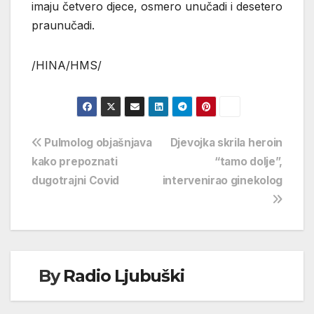
imaju četvero djece, osmero unučadi i desetero
praunučadi.
/HINA/HMS/
Navigacija
Pulmolog objašnjava
Djevojka skrila heroin
kako prepoznati
“tamo dolje”,
objava
dugotrajni Covid
intervenirao ginekolog
By
Radio Ljubuški