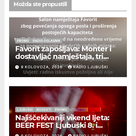
Možda ste propustili
PROMO
RADIO OGLASNIK
Favorit zapošljava: Monter i
dostavljač namještaja, tri
izvršitelja
8 KOLOVOZA, 2026
RADIO LJUBUŠKI
LJUBUŠKI
NOVOSTI
PROMO
Najiščekivaniji vikend ljeta:
BEER FEST Ljubuški 8. i
9.kolovoza
8 KOLOVOZA, 2026
RADIO LJUBUŠKI