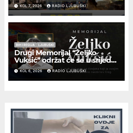
pogibije generala Blaža
KOL 7, 2026
RADIO LJUBUŠKI
Kraljevića i osmorice
pripadnika HOS-a
BIH I REGIJA
LJUBUŠKI
Drugi Memorijal “Željko
Vukšić” održat će se u srijedu
12. kolovoza u Otoku
KOL 6, 2026
RADIO LJUBUŠKI