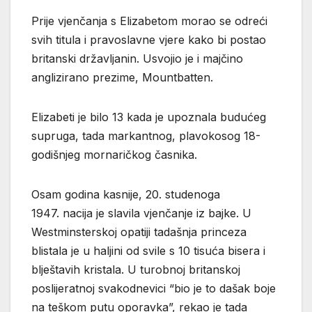
Prije vjenčanja s Elizabetom morao se odreći
svih titula i pravoslavne vjere kako bi postao
britanski državljanin. Usvojio je i majčino
anglizirano prezime, Mountbatten.
Elizabeti je bilo 13 kada je upoznala budućeg
supruga, tada markantnog, plavokosog 18-
godišnjeg mornaričkog časnika.
Osam godina kasnije, 20. studenoga
1947. nacija je slavila vjenčanje iz bajke. U
Westminsterskoj opatiji tadašnja princeza
blistala je u haljini od svile s 10 tisuća bisera i
blještavih kristala. U turobnoj britanskoj
poslijeratnoj svakodnevici “bio je to dašak boje
na teškom putu oporavka”, rekao je tada