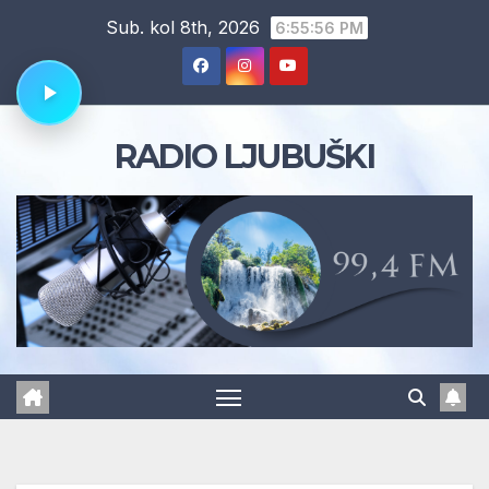
Skip
Sub. kol 8th, 2026
6:55:57 PM
to
content
RADIO LJUBUŠKI