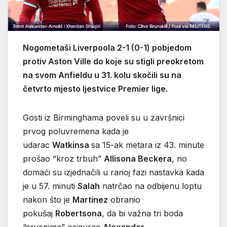
Nogometaši Liverpoola 2-1 (0-1) pobjedom
protiv Aston Ville do koje su stigli preokretom
na svom Anfieldu u 31. kolu skočili su na
četvrto mjesto ljestvice Premier lige.
Gosti iz Birminghama poveli su u završnici
prvog poluvremena kada je
udarac
Watkinsa
sa 15-ak metara iz 43. minute
prošao “kroz trbuh”
Allisona Beckera
, no
domaći su izjednačili u ranoj fazi nastavka kada
je u 57. minuti
Salah
natrčao na odbijenu loptu
nakon što je
Martinez
obranio
pokušaj
Robertsona
, da bi važna tri boda
“crvenima” osigurao
Alexander-