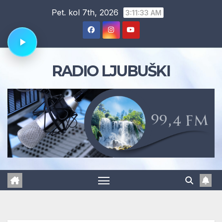
Skip
Pet. kol 7th, 2026
3:11:33 AM
to
content
RADIO LJUBUŠKI