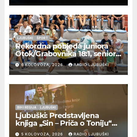
LJUBUŠKI
ŠPORT
Rekordna pobjeda juniora
Otok/Grabovnika 18:1, seniori
Pregrađa u četvrtfinalu,
6 KOLOVOZA, 2026
RADIO LJUBUŠKI
Veljaci i Cerno/Crnopod u
doigravanju, Grljevići završili
natjecanje
BIH I REGIJA
LJUBUŠKI
Ljubuški: Predstavljena
knjiga „Sin – Priča o Toniju“
dr. sc. Zdenka Hercega
5 KOLOVOZA, 2026
RADIO LJUBUŠKI