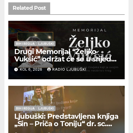
Related Post
BIH I REGIJA
LJUBUŠKI
Drugi Memorijal “Željko
Vukšić” održat će se u srijedu
12. kolovoza u Otoku
KOL 6, 2026
RADIO LJUBUŠKI
BIH I REGIJA
LJUBUŠKI
Ljubuški: Predstavljena knjiga
„Sin – Priča o Toniju“ dr. sc.
Zdenka Hercega