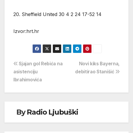
20. Sheffield United 30 4 2 24 17-52 14
Izvor:hrt.hr
Navigacija
Sjajan gol Rebića na
Novi kiks Bayerna,
asistenciju
debitirao Stanišić
objava
Ibrahimovića
By
Radio Ljubuški