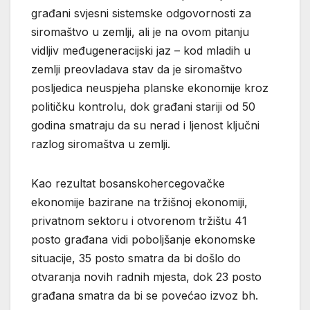
građani svjesni sistemske odgovornosti za
siromaštvo u zemlji, ali je na ovom pitanju
vidljiv međugeneracijski jaz – kod mladih u
zemlji preovladava stav da je siromaštvo
posljedica neuspjeha planske ekonomije kroz
političku kontrolu, dok građani stariji od 50
godina smatraju da su nerad i ljenost ključni
razlog siromaštva u zemlji.
Kao rezultat bosanskohercegovačke
ekonomije bazirane na tržišnoj ekonomiji,
privatnom sektoru i otvorenom tržištu 41
posto građana vidi poboljšanje ekonomske
situacije, 35 posto smatra da bi došlo do
otvaranja novih radnih mjesta, dok 23 posto
građana smatra da bi se povećao izvoz bh.