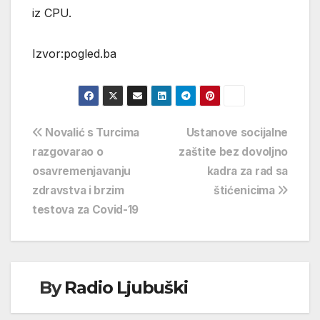
iz CPU.
Izvor:pogled.ba
Navigacija
Novalić s Turcima
Ustanove socijalne
razgovarao o
zaštite bez dovoljno
objava
osavremenjavanju
kadra za rad sa
zdravstva i brzim
štićenicima
testova za Covid-19
By
Radio Ljubuški