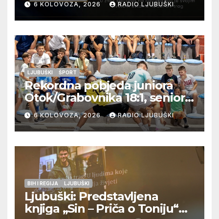
6 KOLOVOZA, 2026
RADIO LJUBUŠKI
LJUBUŠKI
ŠPORT
Rekordna pobjeda juniora
Otok/Grabovnika 18:1, seniori
Pregrađa u četvrtfinalu,
6 KOLOVOZA, 2026
RADIO LJUBUŠKI
Veljaci i Cerno/Crnopod u
doigravanju, Grljevići završili
natjecanje
BIH I REGIJA
LJUBUŠKI
Ljubuški: Predstavljena
knjiga „Sin – Priča o Toniju“