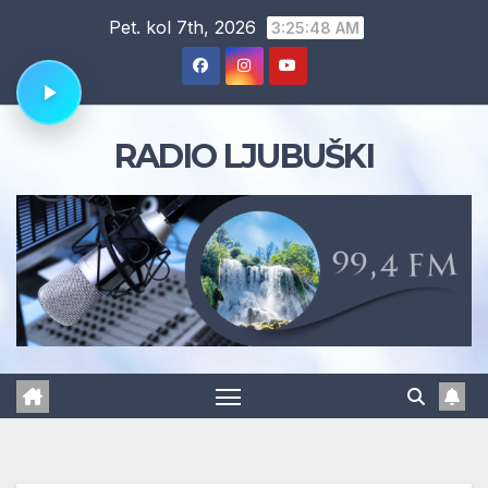
Skip
Pet. kol 7th, 2026
3:25:49 AM
to
content
RADIO LJUBUŠKI