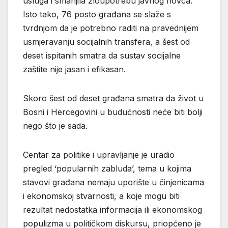
usluga i smanjila zloupotrebu javnog novca.
Isto tako, 76 posto građana se slaže s
tvrdnjom da je potrebno raditi na pravednijem
usmjeravanju socijalnih transfera, a šest od
deset ispitanih smatra da sustav socijalne
zaštite nije jasan i efikasan.
Skoro šest od deset građana smatra da život u
Bosni i Hercegovini u budućnosti neće biti bolji
nego što je sada.
Centar za politike i upravljanje je uradio
pregled ‘popularnih zabluda’, tema u kojima
stavovi građana nemaju uporište u činjenicama
i ekonomskoj stvarnosti, a koje mogu biti
rezultat nedostatka informacija ili ekonomskog
populizma u političkom diskursu, priopćeno je