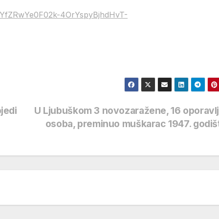
SdlYfZRwYe0F02k-4OrYspyBjhdHvT-
jedi
U Ljubuškom 3 novozaražene, 16 oporavl
osoba, preminuo muškarac 1947. godi