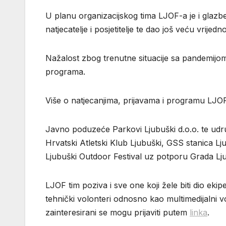
U planu organizacijskog tima LJOF-a je i glazben
natjecatelje i posjetitelje te dao još veću vrijedno
Nažalost zbog trenutne situacije sa pandemijom c
programa.
Više o natjecanjima, prijavama i programu LJO
Javno poduzeće Parkovi Ljubuški d.o.o. te udruge
Hrvatski Atletski Klub Ljubuški, GSS stanica Lju
Ljubuški Outdoor Festival uz potporu Grada Lju
LJOF tim poziva i sve one koji žele biti dio eki
tehnički volonteri odnosno kao multimedijalni vo
zainteresirani se mogu prijaviti putem
linka
.