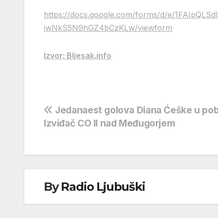
https://docs.google.com/forms/d/e/1FAIpQL
iwNkS5N9hGZ4bCzKLw/viewform
Izvor: Bljesak.info
Navigacija
Jedanaest golova Diana Ćeške u pob
Izviđač CO II nad Međugorjem
objava
By
Radio Ljubuški