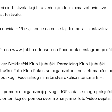
i dio festivala koji bi u večernjim terminima zabavio sve
st festivalu.
ovida – 19 izvjesno je da će se taj dio morati izostaviti iz
F-a na www.ljof.ba odnosno na Facebook i Instagram profil
: Biciklistički Klub Ljubuški, Paragliding Klub Ljubuški,
buški i Foto Klub Fokus su organizatori i nositelji manifestac
buškog i Federalnog ministarstva okoliša i turizma BiH.
pe i pomoći u organizaciji prvog LJOF-a da se mogu priključit
lonteri koji će pomoći svojim znanjem iz foto/video svijeta.