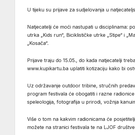
U tijeku su prijave za sudjelovanja u natjecatel
Natjecatelji će moći nastupati u disciplinama: 
utrka „Kids run“, Biciklističke utrke „Stipe“ i „
„Kosača“.
Prijave traju do 15.05., do kada natjecatelji treba
www.kupikartu.ba uplatiti kotizaciju kako bi ost
Uz održavanje outdoor tribine, stručnih predavan
program festivala će obogatiti i razne radionice
speleologija, fotografija u prirodi, vožnja kanuim
Više o tom na kakvim radionicama će posjetitelji
možete na stranici festivala te na LJOF društ