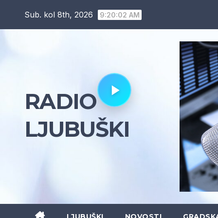
Skip
Sub. kol 8th, 2026
9:20:04 AM
to
content
RADIO
LJUBUŠKI
LJUBUŠKI
NOVOSTI
GRADSK