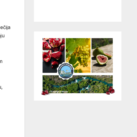
ečija
nju
em
u,