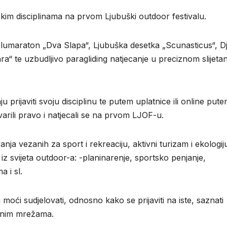
jskim disciplinama na prvom Ljubuški outdoor festivalu.
polumaraton „Dva Slapa“, Ljubuška desetka „Scunasticus“, Dj
Mara“ te uzbudljivo paragliding natjecanje u preciznom slijeta
ju prijaviti svoju disciplinu te putem uplatnice ili online put
varili pravo i natjecali se na prvom LJOF-u.
ja vezanih za sport i rekreaciju, aktivni turizam i ekologij
 iz svijeta outdoor-a: -planinarenje, sportsko penjanje,
a i sl.
 moći sudjelovati, odnosno kako se prijaviti na iste, saznati
venim mrežama.