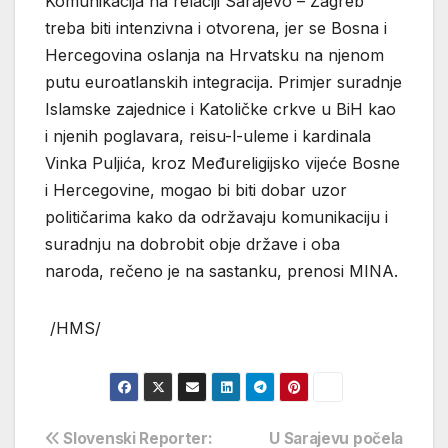
Komunikacija na relaciji Sarajevo – Zagreb
treba biti intenzivna i otvorena, jer se Bosna i
Hercegovina oslanja na Hrvatsku na njenom
putu euroatlanskih integracija. Primjer suradnje
Islamske zajednice i Katoličke crkve u BiH kao
i njenih poglavara, reisu-l-uleme i kardinala
Vinka Puljića, kroz Međureligijsko vijeće Bosne
i Hercegovine, mogao bi biti dobar uzor
političarima kako da održavaju komunikaciju i
suradnju na dobrobit obje države i oba
naroda, rečeno je na sastanku, prenosi MINA.
/HMS/
Navigacija
Slovenski Reporter:
U Sarajevu počela