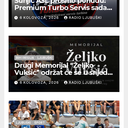
Šunjić ASL proširio ponudu:
Premium Turbo Servis sada
na jednoj adresi u Ljubuškom
6 KOLOVOZA, 2026
RADIO LJUBUŠKI
BIH I REGIJA
LJUBUŠKI
Drugi Memorijal “Željko
Vukšić” održat će se u srijedu
12. kolovoza u Otoku
6 KOLOVOZA, 2026
RADIO LJUBUŠKI
LJUBUŠKI
ŠPORT