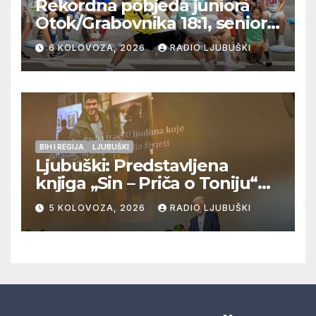
Rekordna pobjeda juniora
Otok/Grabovnika 18:1, seniori
Pregrađa u četvrtfinalu,
6 KOLOVOZA, 2026
RADIO LJUBUŠKI
Veljaci i Cerno/Crnopod u
doigravanju, Grljevići završili
natjecanje
BIH I REGIJA
LJUBUŠKI
Ljubuški: Predstavljena
knjiga „Sin – Priča o Toniju“
dr. sc. Zdenka Hercega
5 KOLOVOZA, 2026
RADIO LJUBUŠKI