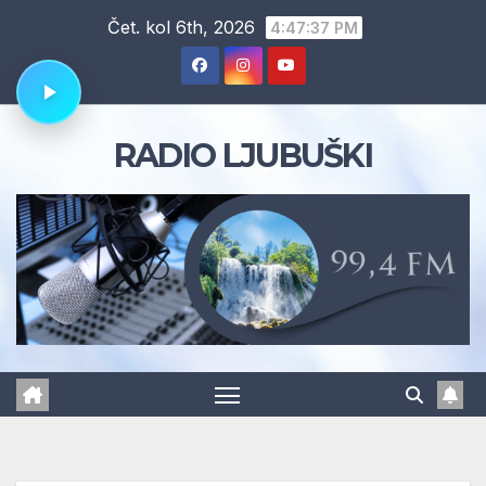
Skip
Čet. kol 6th, 2026
4:47:37 PM
to
content
RADIO LJUBUŠKI