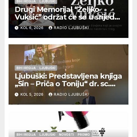
BIH I REGIJA
LJUBUŠKI
Drugi Memorijal “Željko
Vukšić” održat će se u srijedu
12. kolovoza u Otoku
KOL 6, 2026
RADIO LJUBUŠKI
BIH I REGIJA
LJUBUŠKI
Ljubuški: Predstavljena knjiga
„Sin – Priča o Toniju“ dr. sc.
Zdenka Hercega
KOL 5, 2026
RADIO LJUBUŠKI
BIH I REGIJA
LJUBUŠKI
NOVOSTI
PROMO