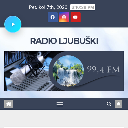
Skip
Pet. kol 7th, 2026
6:10:29 PM
to
content
RADIO LJUBUŠKI