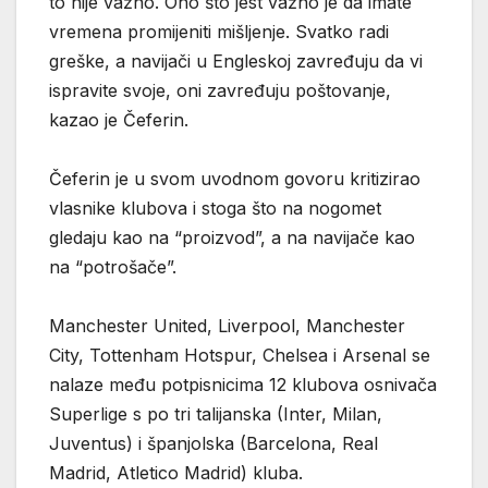
to nije važno. Ono što jest važno je da imate
vremena promijeniti mišljenje. Svatko radi
greške, a navijači u Engleskoj zavređuju da vi
ispravite svoje, oni zavređuju poštovanje,
kazao je Čeferin.
Čeferin je u svom uvodnom govoru kritizirao
vlasnike klubova i stoga što na nogomet
gledaju kao na “proizvod”, a na navijače kao
na “potrošače”.
Manchester United, Liverpool, Manchester
City, Tottenham Hotspur, Chelsea i Arsenal se
nalaze među potpisnicima 12 klubova osnivača
Superlige s po tri talijanska (Inter, Milan,
Juventus) i španjolska (Barcelona, Real
Madrid, Atletico Madrid) kluba.