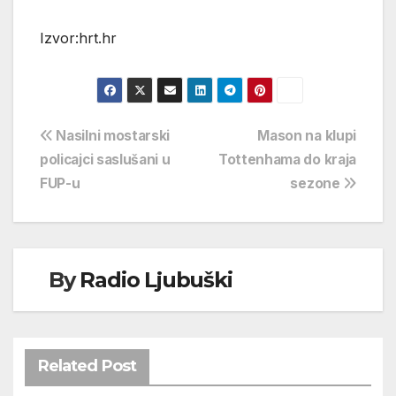
Izvor:hrt.hr
Navigacija
Nasilni mostarski
Mason na klupi
policajci saslušani u
Tottenhama do kraja
objava
FUP-u
sezone
By
Radio Ljubuški
Related Post