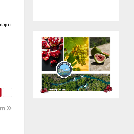
aju i
nom