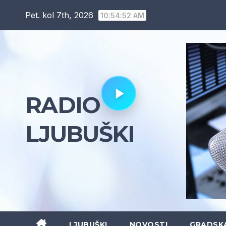
Skip
Pet. kol 7th, 2026
10:54:53 AM
to
content
RADIO
LJUBUŠKI
LJUBUŠKI
NOVOSTI
GRADSK