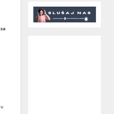
 sa
 u