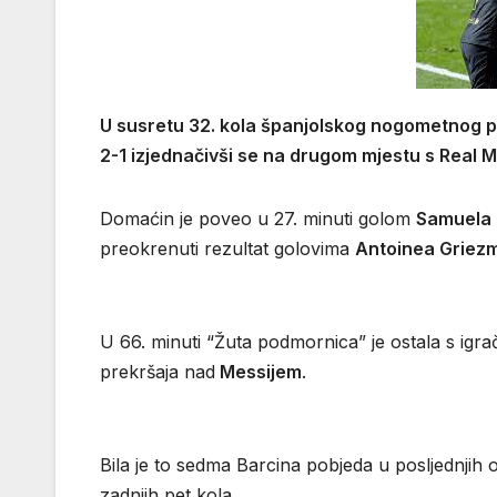
U susretu 32. kola španjolskog nogometnog pr
2-1 izjednačivši se na drugom mjestu s Real 
Domaćin je poveo u 27. minuti golom
Samuela
preokrenuti rezultat golovima
Antoinea Griez
U 66. minuti “Žuta podmornica” je ostala s igr
prekršaja nad
Messijem
.
Bila je to sedma Barcina pobjeda u posljednjih 
zadnjih pet kola.