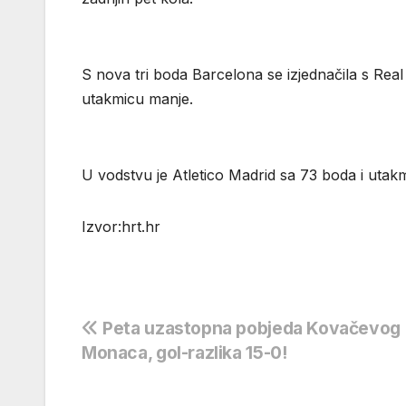
S nova tri boda Barcelona se izjednačila s Rea
utakmicu manje.
U vodstvu je Atletico Madrid sa 73 boda i utak
Izvor:hrt.hr
Navigacija
Peta uzastopna pobjeda Kovačevog
Monaca, gol-razlika 15-0!
objava