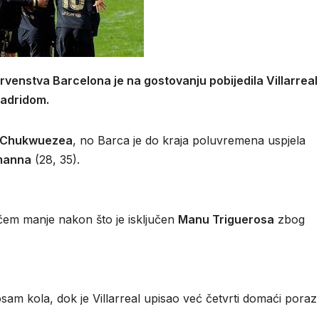
venstva Barcelona je na gostovanju pobijedila Villarreal
Madridom.
 Chukwuezea
, no Barca je do kraja poluvremena uspjela
manna
(28, 35).
ačem manje nakon što je isključen
Manu Triguerosa
zbog
osam kola, dok je Villarreal upisao već četvrti domaći poraz