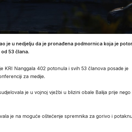
ao je u nedjelju da je pronađena podmornica koja je poto
 od 53 člana.
e KRI Nanggala 402 potonula i svih 53 članova posade je
nferenciji za medije.
djelovala je u vojnoj vježbi u blizini obale Balija prije nego
zivala je na moguće oštećenje spremnika za gorivo i potaknu