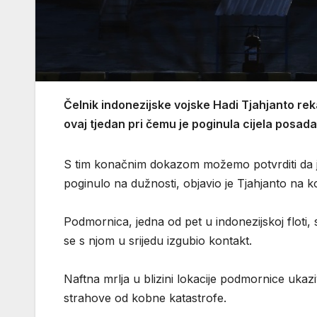
Čelnik indonezijske vojske Hadi Tjahjanto rek
ovaj tjedan pri čemu je poginula cijela posada
S tim konačnim dokazom možemo potvrditi da j
poginulo na dužnosti, objavio je Tjahjanto na ko
Podmornica, jedna od pet u indonezijskoj floti, su
se s njom u srijedu izgubio kontakt.
Naftna mrlja u blizini lokacije podmornice uka
strahove od kobne katastrofe.