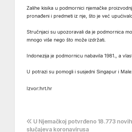
Zalihe kisika u podmornici njemačke proizvodnj
pronađeni i predmeti iz nje, što je već upućival
Stručnjaci su upozoravali da je podmornica mog
mnogo više nego što može izdržati.
Indonezija je podmornicu nabavila 1981., a vlasti
U potrazi su pomogli i susjedni Singapur i Malez
Izvor:hrt.hr
Navigacija
U Njemačkoj potvrđeno 18.773 novi
slučajeva koronavirusa