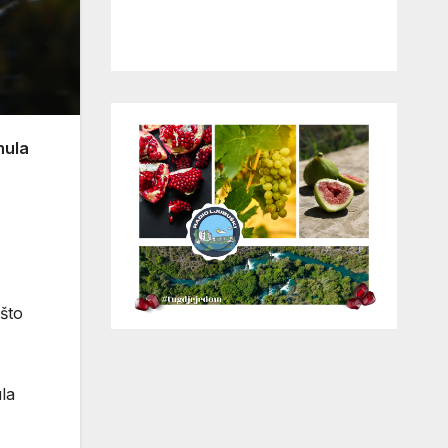
nula
 što
la