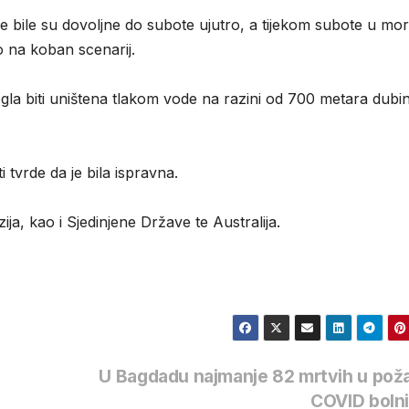
e bile su dovoljne do subote ujutro, a tijekom subote u mo
o na koban scenarij.
la biti uništena tlakom vode na razini od 700 metara dubi
 tvrde da je bila ispravna.
ija, kao i Sjedinjene Države te Australija.
h
U Bagdadu najmanje 82 mrtvih u pož
COVID boln