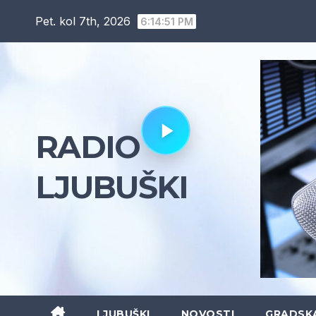
Skip
Pet. kol 7th, 2026
6:14:52 PM
to
content
RADIO
LJUBUŠKI
LJUBUŠKI
NOVOSTI
GRADSK