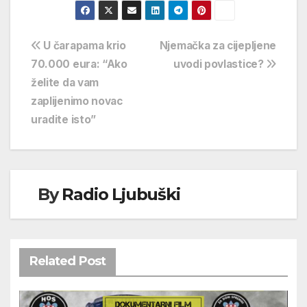
Navigacija
U čarapama krio
Njemačka za cijepljene
70.000 eura: “Ako
uvodi povlastice?
objava
želite da vam
zaplijenimo novac
uradite isto”
By
Radio Ljubuški
Related Post