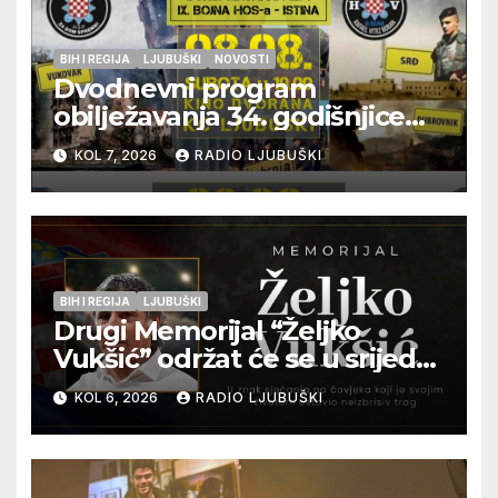
BIH I REGIJA
LJUBUŠKI
NOVOSTI
Dvodnevni program
obilježavanja 34. godišnjice
pogibije generala Blaža
KOL 7, 2026
RADIO LJUBUŠKI
Kraljevića i osmorice
pripadnika HOS-a
BIH I REGIJA
LJUBUŠKI
Drugi Memorijal “Željko
Vukšić” održat će se u srijedu
12. kolovoza u Otoku
KOL 6, 2026
RADIO LJUBUŠKI