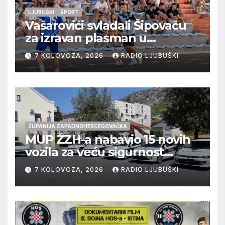
LJUBUŠKI
ŠPORT
Vašarovići svladali Šipovaču
za izravan plasman u
četvrtfinale, Grab izborio
7 KOLOVOZA, 2026
RADIO LJUBUŠKI
prolazak dalje, Klobuk ispao,
večeras počinje četvrtfinale
juniora
ŽUPANIJA ZAPADNOHERCEGOVAČKA
MUP ŽZH-a nabavio 15 novih
vozila za veću sigurnost
građana i učinkovitiji rad
7 KOLOVOZA, 2026
RADIO LJUBUŠKI
policije