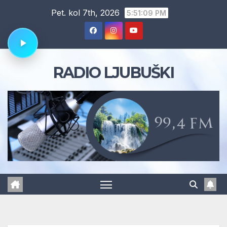
Skip
Pet. kol 7th, 2026
5:51:10 PM
to
content
RADIO LJUBUŠKI