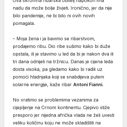
Ova skromna ribarska obitelj napokon ima
nadu da može bolje živjeti. Ironično, jer da nije
bilo pandemije, ne bi bilo ni ovih novih
pomagala.
– Moja žena i ja bavimo se ribarstvom,
prodajemo ribu. Dio ribe sušimo kako bi duže
opstala, ili je stavimo u led da bi je nakon dva ili
tri dana odnijeli na tržnicu. Danas je cijena leda
dosta visoka, pa gledamo kako bi radili uz
pomoći hladnjaka koji se snabdijeva putem
solarne energije, kaže ribar
Antoni Fianni
.
No vratimo se problemima vezanima za
cijepljenje na Crnom kontinentu. Cjepivo stiže
presporo jer nijedna afrička vlada ne želi uvesti
veliku količinu koju ne može skladištiti na