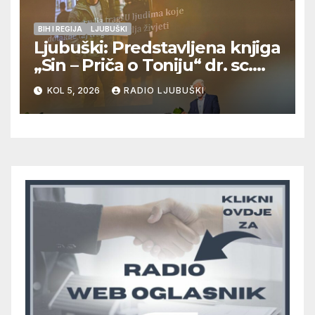
BIH I REGIJA
LJUBUŠKI
Ljubuški: Predstavljena knjiga
„Sin – Priča o Toniju“ dr. sc.
Zdenka Hercega
KOL 5, 2026
RADIO LJUBUŠKI