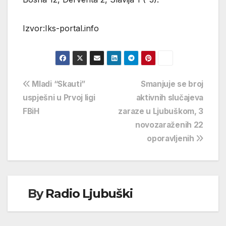
Izvor:Iks-portal.info
Navigacija
Mladi “Skauti”
Smanjuje se broj
uspješni u Prvoj ligi
aktivnih slučajeva
objava
FBiH
zaraze u Ljubuškom, 3
novozaraženih 22
oporavljenih
By
Radio Ljubuški