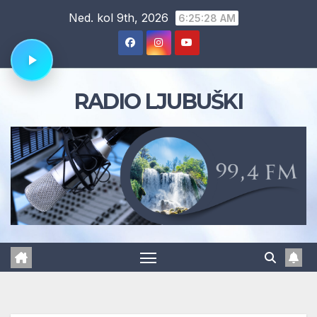
Skip
Ned. kol 9th, 2026
6:25:29 AM
to
content
RADIO LJUBUŠKI