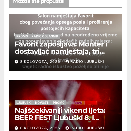
Možda ste propustili
PROMO
RADIO OGLASNIK
Favorit zapošljava: Monter i
dostavljač namještaja, tri
izvršitelja
8 KOLOVOZA, 2026
RADIO LJUBUŠKI
LJUBUŠKI
NOVOSTI
PROMO
Najiščekivaniji vikend ljeta:
BEER FEST Ljubuški 8. i
9.kolovoza
8 KOLOVOZA, 2026
RADIO LJUBUŠKI