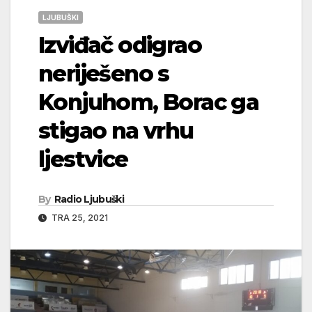
LJUBUŠKI
Izviđač odigrao
neriješeno s
Konjuhom, Borac ga
stigao na vrhu
ljestvice
By
Radio Ljubuški
TRA 25, 2021