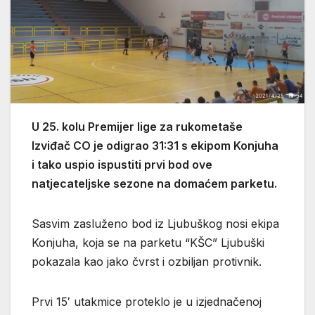
U 25. kolu Premijer lige za rukometaše
Izviđač CO je odigrao 31:31 s ekipom Konjuha
i tako uspio ispustiti prvi bod ove
natjecateljske sezone na domaćem parketu.
Sasvim zasluženo bod iz Ljubuškog nosi ekipa
Konjuha, koja se na parketu “KŠC” Ljubuški
pokazala kao jako čvrst i ozbiljan protivnik.
Prvi 15′ utakmice proteklo je u izjednačenoj