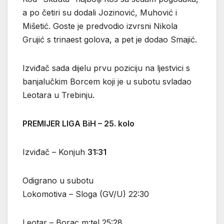
a po četiri su dodali Jozinović, Muhović i
Mišetić. Goste je predvodio izvrsni Nikola
Grujić s trinaest golova, a pet je dodao Smajić.
Izviđač sada dijelu prvu poziciju na ljestvici s
banjalučkim Borcem koji je u subotu svladao
Leotara u Trebinju.
PREMIJER LIGA BiH – 25. kolo
Izviđač – Konjuh
31:31
Odigrano u subotu
Lokomotiva – Sloga (GV/U) 22:30
Leotar – Borac m:tel 25:28