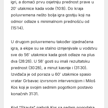
igri, a domaći prvu osjetniju prednost prave u
20′ utakmice kada vode (10:8). Do kraja
poluvremena nešto bolja igra gostiju koji na
odmor odlaze s minimalnom prednošću od
(15:14).
U drugom poluvremenu također izjednačena
igra, a ekipe su se stalno izmjenjivale u vodstvu
sve do 56′ utakmice kada gosti odlaze na plus
dva (28:26). U 58′ gosti su imali rezultatsku
prednost (30:28), a minut kasnije i (31:30).
Izviđača je od poraza u 60′ utakmice spasio
vratar Grbavac izvrsnom intervencijom i Miloš
Kos koji je svojim sedmim pogotkom postavio
konačnih 31:31.
Kod “Skauta” najbolji Kos sa sedam pogodaka,