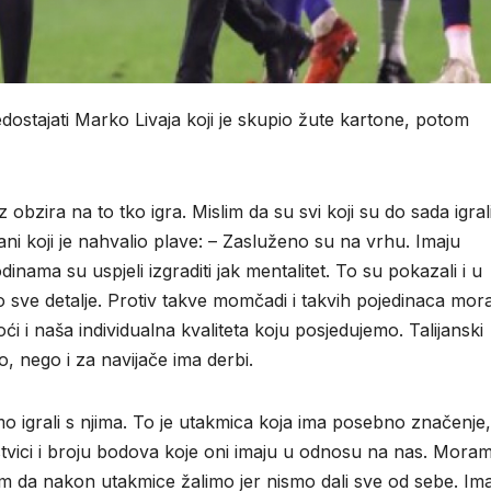
edostajati Marko Livaja koji je skupio žute kartone, potom
zira na to tko igra. Mislim da su svi koji su do sada igrali
ni koji je nahvalio plave: – Zasluženo su na vrhu. Imaju
dinama su uspjeli izgraditi jak mentalitet. To su pokazali i u
mo sve detalje. Protiv takve momčadi i takvih pojedinaca mo
i i naša individualna kvaliteta koju posjedujemo. Talijanski
 nego i za navijače ima derbi.
mo igrali s njima. To je utakmica koja ima posebno značenje,
stvici i broju bodova koje oni imaju u odnosu na nas. Moram
elim da nakon utakmice žalimo jer nismo dali sve od sebe. I