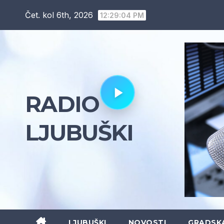
Skip
Čet. kol 6th, 2026
12:29:06 PM
to
content
RADIO
LJUBUŠKI
LJUBUŠKI
NOVOSTI
GRADSK