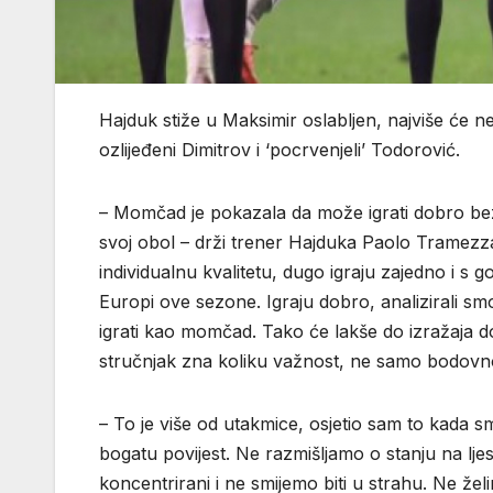
Hajduk stiže u Maksimir oslabljen, najviše će n
ozlijeđeni Dimitrov i ‘pocrvenjeli’ Todorović.
– Momčad je pokazala da može igrati dobro bez ob
svoj obol – drži trener Hajduka Paolo Tramezza
individualnu kvalitetu, dugo igraju zajedno i s go
Europi ove sezone. Igraju dobro, analizirali s
igrati kao momčad. Tako će lakše do izražaja doć
stručnjak zna koliku važnost, ne samo bodovno,
– To je više od utakmice, osjetio sam to kada s
bogatu povijest. Ne razmišljamo o stanju na lje
koncentrirani i ne smijemo biti u strahu. Ne ž