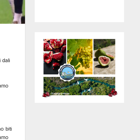
 dali
ramo
o biti
mamo