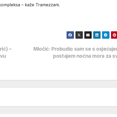
z kompleksa – kaže Tramezzani.
ić) –
Miočić: Probudio sam se s osjećaj
avu
postajem noćna mora za 