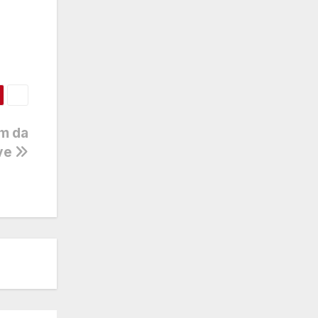
em da
sve