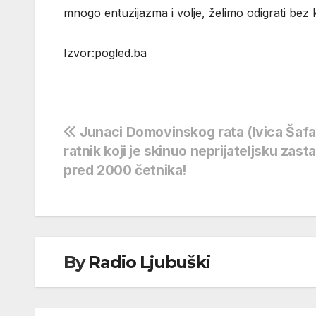
mnogo entuzijazma i volje, želimo odigrati be
Izvor:pogled.ba
Navigacija
Junaci Domovinskog rata (Ivica Šafar
ratnik koji je skinuo neprijateljsku zast
objava
pred 2000 četnika!
By
Radio Ljubuški