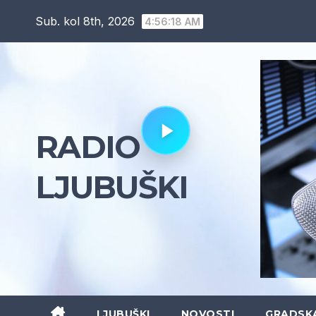
Skip
Sub. kol 8th, 2026
4:56:19 AM
to
content
RADIO
LJUBUŠKI
LJUBUŠKI
NOVOSTI
GRADSK