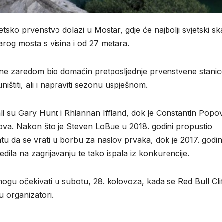
tsko prvenstvo dolazi u Mostar, gdje će najbolji svjetski sk
arog mosta s visina i od 27 metara.
dine zaredom bio domaćin pretposljednje prvenstvene stanic
štiti, ali i napraviti sezonu uspješnom.
li su Gary Hunt i Rhiannan Iffland, dok je Constantin Popov
ova. Nakon što je Steven LoBue u 2018. godini propustio
tu da se vrati u borbu za naslov prvaka, dok je 2017. godi
edila na zagrijavanju te tako ispala iz konkurencije.
ogu očekivati u subotu, 28. kolovoza, kada se Red Bull Cli
u organizatori.