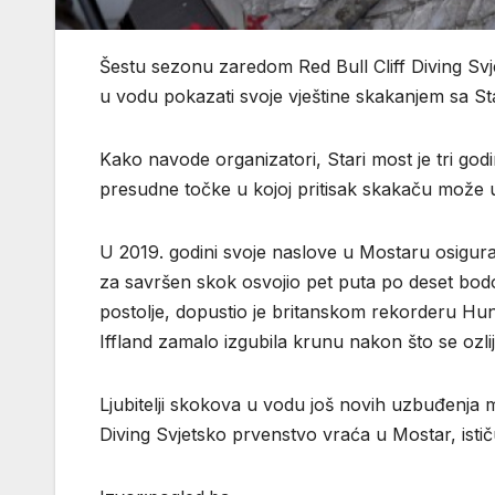
Šestu sezonu zaredom Red Bull Cliff Diving Svje
u vodu pokazati svoje vještine skakanjem sa St
Kako navode organizatori, Stari most je tri go
presudne točke u kojoj pritisak skakaču može uni
U 2019. godini svoje naslove u Mostaru osigura
za savršen skok osvojio pet puta po deset bod
postolje, dopustio je britanskom rekorderu Hun
Iffland zamalo izgubila krunu nakon što se ozlij
Ljubitelji skokova u vodu još novih uzbuđenja m
Diving Svjetsko prvenstvo vraća u Mostar, istič