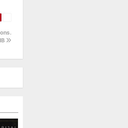
mons.
 HB