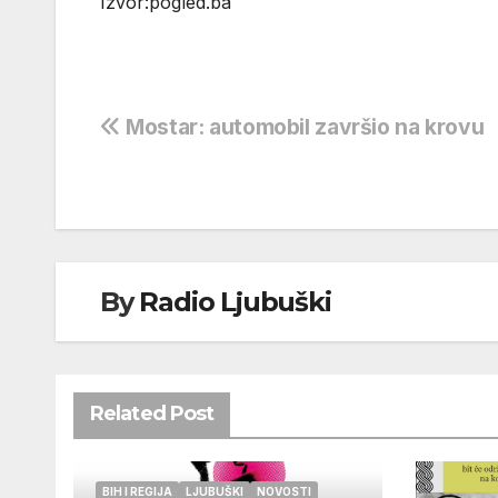
Izvor:pogled.ba
Navigacija
Mostar: automobil završio na krovu
objava
By
Radio Ljubuški
Related Post
BIH I REGIJA
LJUBUŠKI
NOVOSTI