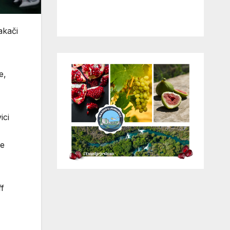
akači
e,
ici
ne
ff