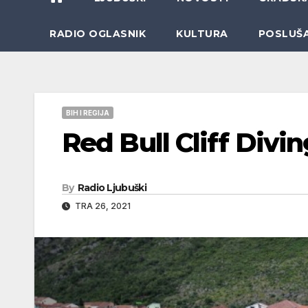
RADIO OGLASNIK
KULTURA
POSLUŠ
BIH I REGIJA
Red Bull Cliff Div
By
Radio Ljubuški
TRA 26, 2021