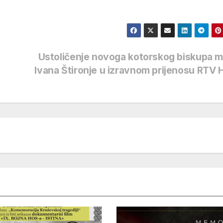
Ustoličenje novoga kotorskog biskupa 
Ivana Štironje u izravnom prijenosu RTV