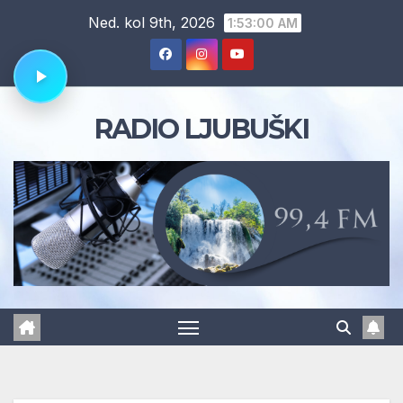
Skip
Ned. kol 9th, 2026
1:53:01 AM
to
content
RADIO LJUBUŠKI