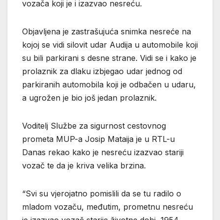
vozača koji je i izazvao nesreću.
Objavljena je zastrašujuća snimka nesreće na
kojoj se vidi silovit udar Audija u automobile koji
su bili parkirani s desne strane. Vidi se i kako je
prolaznik za dlaku izbjegao udar jednog od
parkiranih automobila koji je odbačen u udaru,
a ugrožen je bio još jedan prolaznik.
Voditelj Službe za sigurnost cestovnog
prometa MUP-a Josip Mataija je u RTL-u
Danas rekao kako je nesreću izazvao stariji
vozač te da je kriva velika brzina.
“Svi su vjerojatno pomislili da se tu radilo o
mladom vozaču, međutim, prometnu nesreću
je izazvao vozač starije životne dobi, 1954.