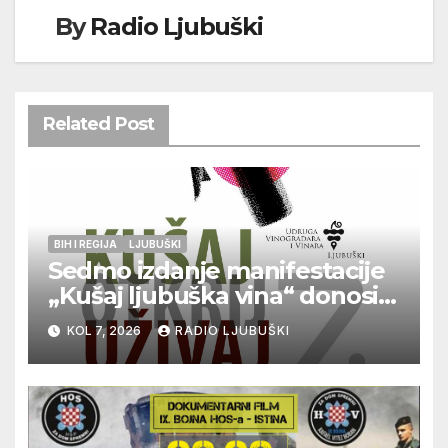
By
Radio Ljubuški
Related Post
BIH I REGIJA
LJUBUŠKI
Sedmo izdanje manifestacije
„Kušaj ljubuška vina“ donosi
vrhunska vina, gastronomiju i
KOL 7, 2026
RADIO LJUBUŠKI
glazbu