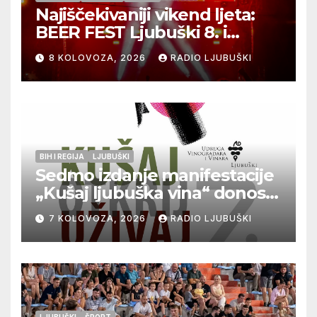
Najiščekivaniji vikend ljeta:
BEER FEST Ljubuški 8. i
9.kolovoza
8 KOLOVOZA, 2026
RADIO LJUBUŠKI
BIH I REGIJA
LJUBUŠKI
Sedmo izdanje manifestacije
„Kušaj ljubuška vina“ donosi
vrhunska vina, gastronomiju i
7 KOLOVOZA, 2026
RADIO LJUBUŠKI
glazbu