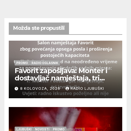
Možda ste propustili
PROMO
RADIO OGLASNIK
Favorit zapošljava: Monter i
dostavljač namještaja, tri
izvršitelja
8 KOLOVOZA, 2026
RADIO LJUBUŠKI
LJUBUŠKI
NOVOSTI
PROMO