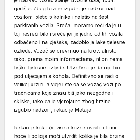
godište. Zbog brzine izgubio je nadzor nad
vozilom, sletio s kolnika i naletio na šest
parkiranih vozila. Sreća, moramo reći da je u
toj nesreći bilo i sreće jer je jedno od tih vozila
odbačeno i na pješaka, zadobio je lake tjelesne
ozljede. Vozač se prevrnuo na krov, ali isto
tako, prema mojim informacijama, ni on nema
teške tjelesne ozljede. Utvrđeno je da nije bio
pod utjecajem alkohola. Definitivno se radi o
velikoj brzini, a vidjeli ste da se vozač vozi po
tračnicama koje znaju biti jako nezgodne i
skliske, tako da je vjerojatno zbog brzine
izgubio nadzor”, rekao je Mataija.
Rekao je kako će visina kazne ovisiti o tome
hoće li policija moći utvrditi kolika je bila brzina