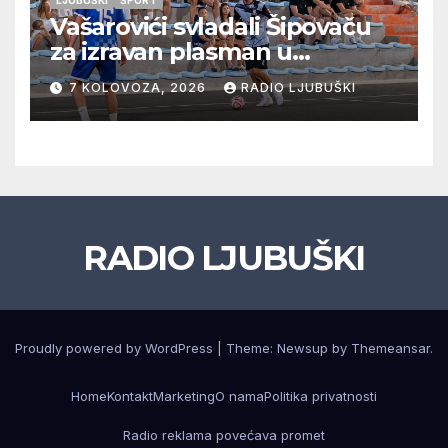
LJUBUŠKI
ŠPORT
Vašarovići svladali Šipovaču
za izravan plasman u
četvrtfinale, Grab izborio
7 KOLOVOZA, 2026
RADIO LJUBUŠKI
prolazak dalje, Klobuk ispao,
večeras počinje četvrtfinale
juniora
RADIO LJUBUŠKI
Proudly powered by WordPress
|
Theme: Newsup by
Themeansar
.
Home
Kontakt
Marketing
O nama
Politika privatnosti
Radio reklama povećava promet