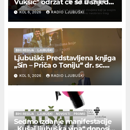
Vukšić” održat će se u srijedu
12. kolovoza u Otoku
KOL 6, 2026
RADIO LJUBUŠKI
BIH I REGIJA
LJUBUŠKI
Ljubuški: Predstavljena knjiga
„Sin – Priča o Toniju“ dr. sc.
Zdenka Hercega
KOL 5, 2026
RADIO LJUBUŠKI
BIH I REGIJA
LJUBUŠKI
NOVOSTI
PROMO
Sedmo izdanje manifestacije
„Kušaj ljubuška vina“ donosi