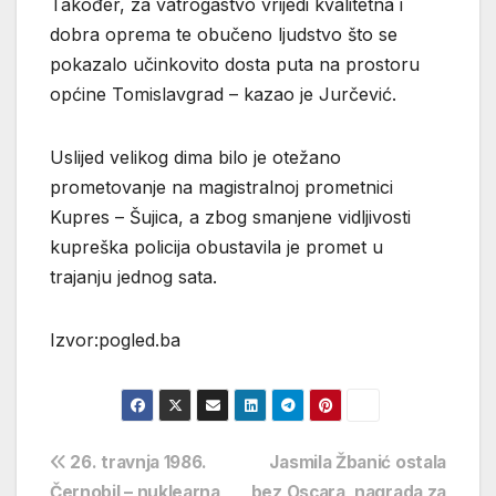
Također, za vatrogastvo vrijedi kvalitetna i
dobra oprema te obučeno ljudstvo što se
pokazalo učinkovito dosta puta na prostoru
općine Tomislavgrad – kazao je Jurčević.
Uslijed velikog dima bilo je otežano
prometovanje na magistralnoj prometnici
Kupres – Šujica, a zbog smanjene vidljivosti
kupreška policija obustavila je promet u
trajanju jednog sata.
Izvor:pogled.ba
Navigacija
26. travnja 1986.
Jasmila Žbanić ostala
Černobil – nuklearna
bez Oscara, nagrada za