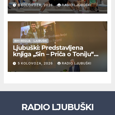
Pregrađa u četvrtfinalu,
6 KOLOVOZA, 2026
RADIO LJUBUŠKI
Veljaci i Cerno/Crnopod u
doigravanju, Grljevići završili
natjecanje
BIH I REGIJA
LJUBUŠKI
Ljubuški: Predstavljena
knjiga „Sin – Priča o Toniju“
dr. sc. Zdenka Hercega
5 KOLOVOZA, 2026
RADIO LJUBUŠKI
RADIO LJUBUŠKI