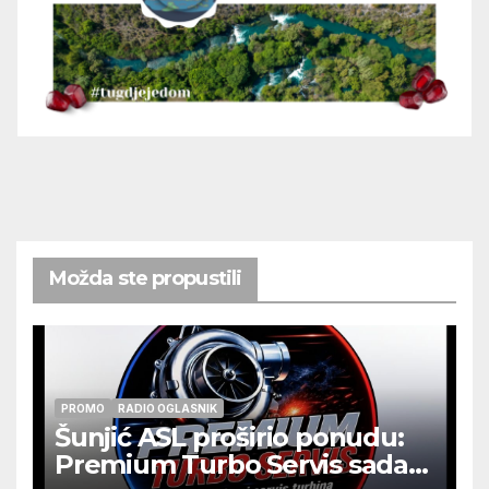
Možda ste propustili
PROMO
RADIO OGLASNIK
Šunjić ASL proširio ponudu:
Premium Turbo Servis sada