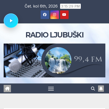
Skip
Čet. kol 6th, 2026
3:15:30 PM
to
content
RADIO LJUBUŠKI