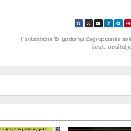
Fantastična 15-godišnja Zagrepčanka šok
šestu nositelj