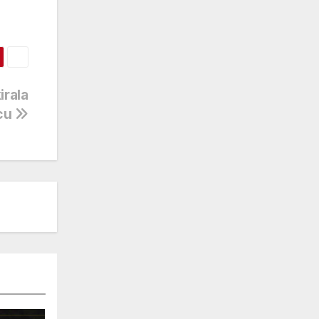
irala
icu