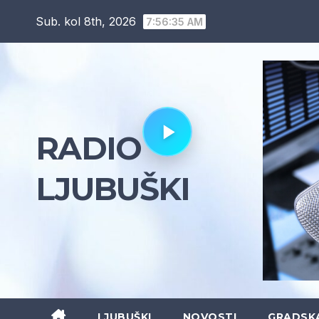
Skip
Sub. kol 8th, 2026
7:56:36 AM
to
content
RADIO
LJUBUŠKI
LJUBUŠKI
NOVOSTI
GRADSK