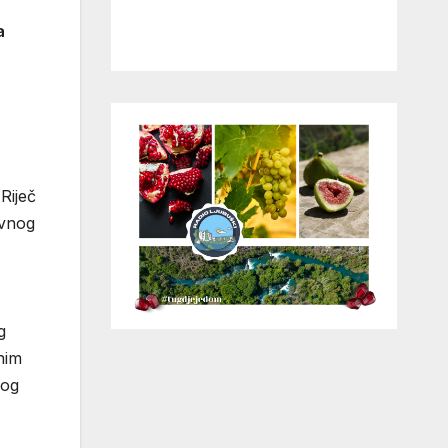
a
Riječ
avnog
g
nim
kog