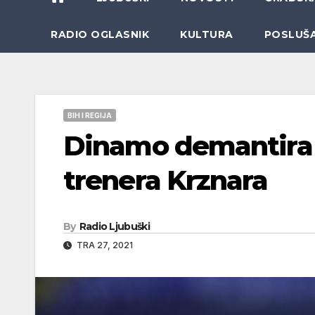
RADIO OGLASNIK
KULTURA
POSLUŠ
BIH I REGIJA
Dinamo demantira n
trenera Krznara
By
Radio Ljubuški
TRA 27, 2021