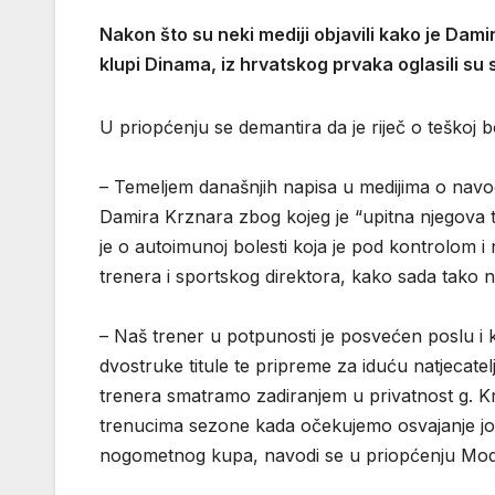
Nakon što su neki mediji objavili kako je Dami
klupi Dinama, iz hrvatskog prvaka oglasili su
U priopćenju se demantira da je riječ o teškoj bo
– Temeljem današnjih napisa u medijima o nav
Damira Krznara zbog kojeg je “upitna njegova tr
je o autoimunoj bolesti koja je pod kontrolom i
trenera i sportskog direktora, kako sada tako n
– Naš trener u potpunosti je posvećen poslu i
dvostruke titule te pripreme za iduću natjeca
trenera smatramo zadiranjem u privatnost g. Kr
trenucima sezone kada očekujemo osvajanje još
nogometnog kupa, navodi se u priopćenju Mod