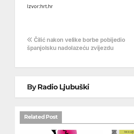
Izvor:hrt.hr
Navigacija
Čilić nakon velike borbe pobijedio
španjolsku nadolazeću zvijezdu
objava
By
Radio Ljubuški
Related Post