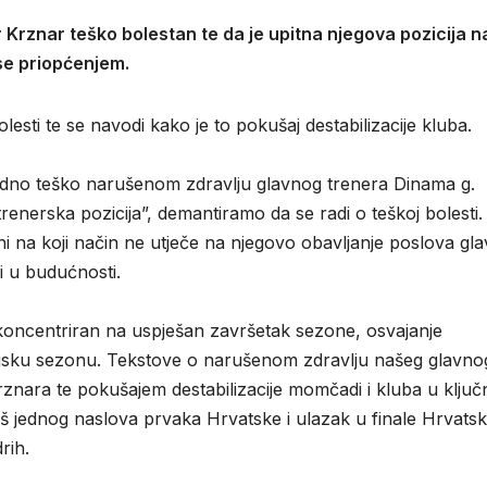
r Krznar teško bolestan te da je upitna njegova pozicija n
 se priopćenjem.
lesti te se navodi kako je to pokušaj destabilizacije kluba.
odno teško narušenom zdravlju glavnog trenera Dinama g.
enerska pozicija”, demantiramo da se radi o teškoj bolesti. 
 ni na koji način ne utječe na njegovo obavljanje poslova gl
i u budućnosti.
 koncentriran na uspješan završetak sezone, osvajanje
teljsku sezonu. Tekstove o narušenom zdravlju našeg glavno
znara te pokušajem destabilizacije momčadi i kluba u ključ
 jednog naslova prvaka Hrvatske i ulazak u finale Hrvats
rih.