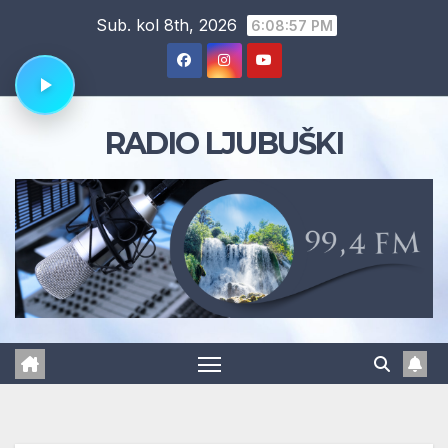
Skip
Sub. kol 8th, 2026
6:08:58 PM
to
content
RADIO LJUBUŠKI