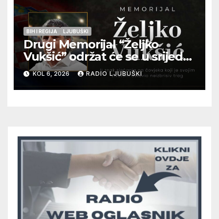
BIH I REGIJA
LJUBUŠKI
Drugi Memorijal “Željko
Vukšić” održat će se u srijedu
12. kolovoza u Otoku
KOL 6, 2026
RADIO LJUBUŠKI