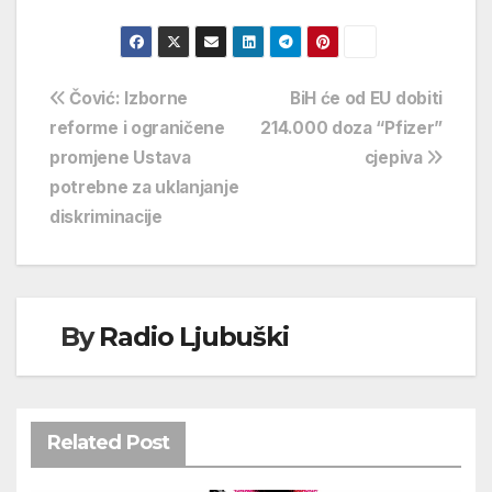
Navigacija
Čović: Izborne
BiH će od EU dobiti
reforme i ograničene
214.000 doza “Pfizer”
objava
promjene Ustava
cjepiva
potrebne za uklanjanje
diskriminacije
By
Radio Ljubuški
Related Post