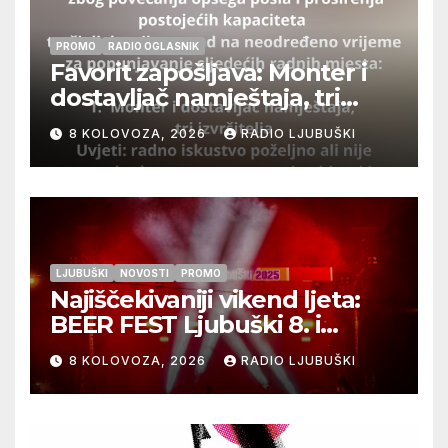
PROMO
RADIO OGLASNIK
Favorit zapošljava: Monter i
dostavljač namještaja, tri
izvršitelja
8 KOLOVOZA, 2026
RADIO LJUBUŠKI
LJUBUŠKI
NOVOSTI
PROMO
Najiščekivaniji vikend ljeta:
BEER FEST Ljubuški 8. i
9.kolovoza
8 KOLOVOZA, 2026
RADIO LJUBUŠKI