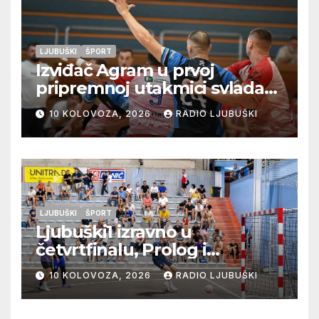
LJUBUŠKI
ŠPORT
Izviđač Agram u prvoj
pripremnoj utakmici svladao
Metković Zalom 37:32
10 KOLOVOZA, 2026
RADIO LJUBUŠKI
LJUBUŠKI
ŠPORT
Ljubuški1 izravno u
četvrtfinalu, Prolog i
Ljubuški2 u doigravanju,
10 KOLOVOZA, 2026
RADIO LJUBUŠKI
Hardomilje ispalo, Humac
večeras protiv Radišića traži