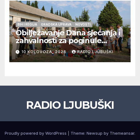
prolazak u drugi krug
BIH I REGIJA
GRADSKA UPRAVA
NOVOSTI
Obilježavanje Dana sjećanja i
zahvalnosti za poginule
ljubuške branitelje u Čapljini
10 KOLOVOZA, 2026
RADIO LJUBUŠKI
u petak 14.kolovoza 2026.
RADIO LJUBUŠKI
Proudly powered by WordPress
|
Theme: Newsup by
Themeansar
.