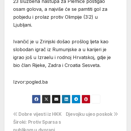
23 službena nastupa za Plemiće postigao
osam golova, a najviše će se pamtiti gol za
pobjedu i prolaz protiv Olimpije (3:2) u
Ljubljani.
Ivančić je u Zrinjski došao prošlog ljeta kao
slobodan igrač iz Rumunjske a u karijeri je
igrao još u Izraelu i rodnoj Hrvatskoj, gdje je
bio član Rijeke, Zadra i Croatia Sesveta.
Izvor:pogled.ba
Navigacija
Dobre vijesti iz HKK
Djevojku ujeo poskok
Široki: Protiv Sparsa s
objava
publikom u dvorani