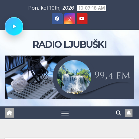
Skip
Pon. kol 10th, 2026
10:07:19 AM
to
content
RADIO LJUBUŠKI