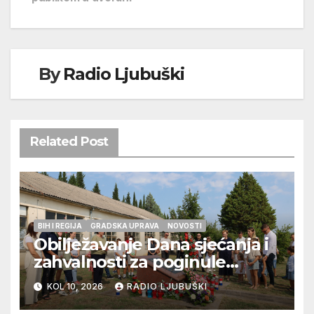
By
Radio Ljubuški
Related Post
BIH I REGIJA
GRADSKA UPRAVA
NOVOSTI
Obilježavanje Dana sjećanja i
zahvalnosti za poginule
ljubuške branitelje u Čapljini
KOL 10, 2026
RADIO LJUBUŠKI
u petak 14.kolovoza 2026.