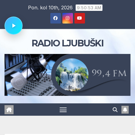
Skip
Pon. kol 10th, 2026
9:50:54 AM
to
content
RADIO LJUBUŠKI