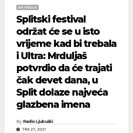
BIH I REGIJA
Splitski festival
održat će se u isto
vrijeme kad bi trebala
i Ultra: Mrduljaš
potvrdio da će trajati
čak devet dana, u
Split dolaze najveća
glazbena imena
By
Radio Ljubuški
TRA 27, 2021