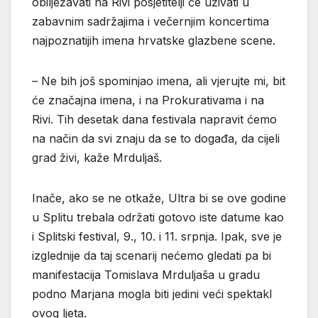
obilježavati na Rivi posjetitelji će uživati u
zabavnim sadržajima i večernjim koncertima
najpoznatijih imena hrvatske glazbene scene.
– Ne bih još spominjao imena, ali vjerujte mi, bit
će značajna imena, i na Prokurativama i na
Rivi. Tih desetak dana festivala napravit ćemo
na način da svi znaju da se to događa, da cijeli
grad živi, kaže Mrduljaš.
Inače, ako se ne otkaže, Ultra bi se ove godine
u Splitu trebala održati gotovo iste datume kao
i Splitski festival, 9., 10. i 11. srpnja. Ipak, sve je
izglednije da taj scenarij nećemo gledati pa bi
manifestacija Tomislava Mrduljaša u gradu
podno Marjana mogla biti jedini veći spektakl
ovog ljeta.