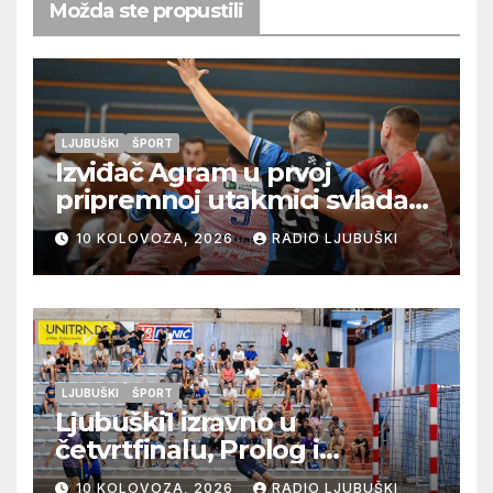
Možda ste propustili
LJUBUŠKI
ŠPORT
Izviđač Agram u prvoj
pripremnoj utakmici svladao
Metković Zalom 37:32
10 KOLOVOZA, 2026
RADIO LJUBUŠKI
LJUBUŠKI
ŠPORT
Ljubuški1 izravno u
četvrtfinalu, Prolog i
Ljubuški2 u doigravanju,
10 KOLOVOZA, 2026
RADIO LJUBUŠKI