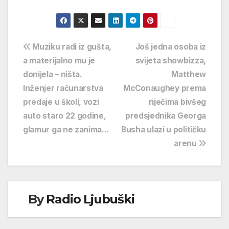
Navigacija
Muziku radi iz gušta,
Još jedna osoba iz
a materijalno mu je
svijeta showbizza,
objava
donijela – ništa.
Matthew
Inženjer računarstva
McConaughey prema
predaje u školi, vozi
riječima bivšeg
auto staro 22 godine,
predsjednika Georga
glamur ga ne zanima…
Busha ulazi u političku
arenu
By
Radio Ljubuški