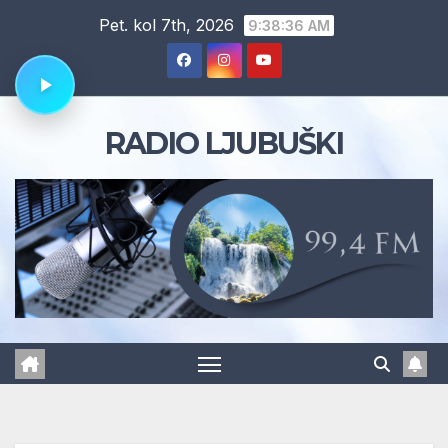
Skip
Pet. kol 7th, 2026
9:38:37 AM
to
content
RADIO LJUBUŠKI