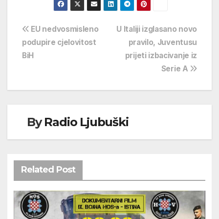
Navigacija
EU nedvosmisleno
U Italiji izglasano novo
podupire cjelovitost
pravilo, Juventusu
objava
BiH
prijeti izbacivanje iz
Serie A
By
Radio Ljubuški
Related Post