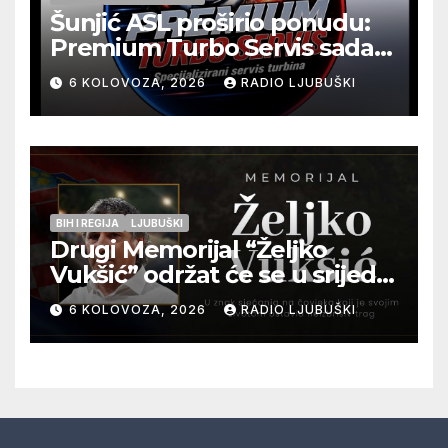
Šunjić ASL proširio ponudu:
Premium Turbo Servis sada
na jednoj adresi u Ljubuškom
6 KOLOVOZA, 2026
RADIO LJUBUŠKI
BIH I REGIJA
LJUBUŠKI
Drugi Memorijal “Željko
Vukšić” održat će se u srijedu
12. kolovoza u Otoku
6 KOLOVOZA, 2026
RADIO LJUBUŠKI