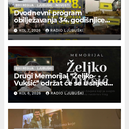
BIH I REGIJA
LJUBUŠKI
NOVOSTI
Dvodnevni program
obilježavanja 34. godišnjice
pogibije generala Blaža
KOL 7, 2026
RADIO LJUBUŠKI
Kraljevića i osmorice
pripadnika HOS-a
BIH I REGIJA
LJUBUŠKI
Drugi Memorijal “Željko
Vukšić” održat će se u srijedu
12. kolovoza u Otoku
KOL 6, 2026
RADIO LJUBUŠKI