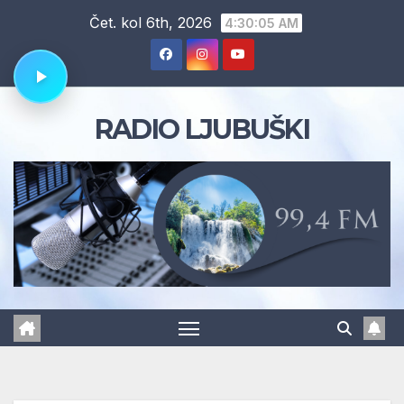
Skip
Čet. kol 6th, 2026
4:30:06 AM
to
content
RADIO LJUBUŠKI