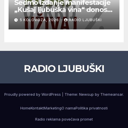
Sedmo izdanje manifestacije
„Kušaj ljubuška vina“ donosi
vrhunska vina, gastronomiju i
5 KOLOVOZA, 2026
RADIO LJUBUŠKI
glazbu
RADIO LJUBUŠKI
Proudly powered by WordPress
|
Theme: Newsup by
Themeansar
.
Home
Kontakt
Marketing
O nama
Politika privatnosti
Radio reklama povećava promet