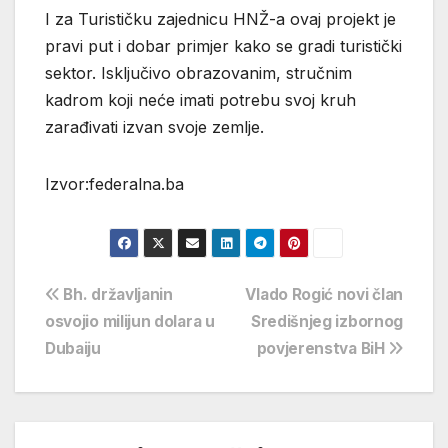
I za Turističku zajednicu HNŽ-a ovaj projekt je
pravi put i dobar primjer kako se gradi turistički
sektor. Isključivo obrazovanim, stručnim
kadrom koji neće imati potrebu svoj kruh
zarađivati izvan svoje zemlje.
Izvor:federalna.ba
Navigacija
Bh. državljanin
Vlado Rogić novi član
osvojio milijun dolara u
Središnjeg izbornog
objava
Dubaiju
povjerenstva BiH