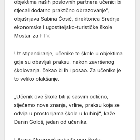
objektima naših poslovnih partnera učenici bi
stjecali dodatno praktično obrazovanje“,
objašnjava Sabina Ćosić, direktorica Srednje
ekonomske i ugostiteljsko-turističke škole
Mostar za
FTV.
Uz stipendiranje, učenike te škole u objektima
gdje su obavljali praksu, nakon završenog
školovanja, čekao bi ih i posao. Za učenike je
to veliko olakšanje.
„Učenik ove škole biti je sasvim odlično,
stječemo nova znanja, vrline, praksu koja se
odvija u prostorijama škole u kuhinji“, kaže
Danin Gološ, jedan od učenika.
I Armin Nezirović pohađa ovu školu: