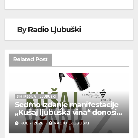
By
Radio Ljubuški
Related Post
BIH I REGIJA
LJUBUŠKI
Sedmo izdanje manifestacije
„Kušaj ljubuška vina“ donosi
vrhunska vina, gastronomiju i
KOL 7, 2026
RADIO LJUBUŠKI
glazbu