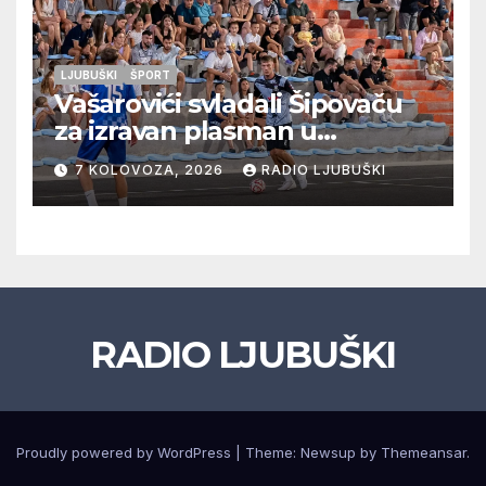
LJUBUŠKI
ŠPORT
Vašarovići svladali Šipovaču
za izravan plasman u
četvrtfinale, Grab izborio
7 KOLOVOZA, 2026
RADIO LJUBUŠKI
prolazak dalje, Klobuk ispao,
večeras počinje četvrtfinale
juniora
RADIO LJUBUŠKI
Proudly powered by WordPress
|
Theme: Newsup by
Themeansar
.