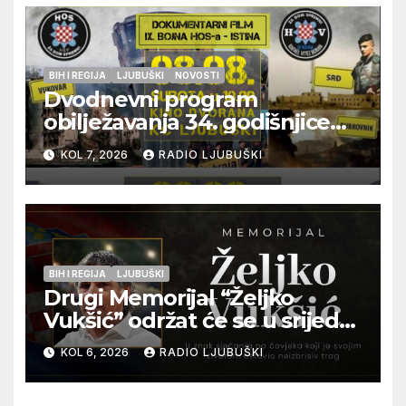
BIH I REGIJA
LJUBUŠKI
NOVOSTI
Dvodnevni program
obilježavanja 34. godišnjice
pogibije generala Blaža
KOL 7, 2026
RADIO LJUBUŠKI
Kraljevića i osmorice
pripadnika HOS-a
BIH I REGIJA
LJUBUŠKI
Drugi Memorijal “Željko
Vukšić” održat će se u srijedu
12. kolovoza u Otoku
KOL 6, 2026
RADIO LJUBUŠKI