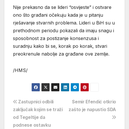
Nije prekasno da se lideri “osvijeste” i ostvare
ono što građani očekuju kada je u pitanju
rješavanje stvarnih problema. Lideri u BiH su u
prethodnom periodu pokazali da imaju snagu i
sposobnost za postizanje konsenzusa i
suradnju kako bi se, korak po korak, stvari
preokrenule nabolje za građane ove zemlje.
/HMS/
Navigacija
Zastupnici odbili
Semir Efendić otkrio
zaključak kojim se traži
zašto je napustio SDA
objava
od Tegeltije da
podnese ostavku