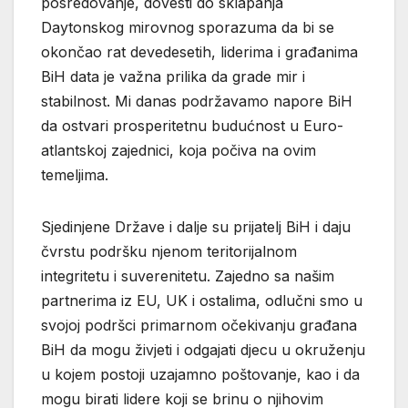
posredovanje, dovesti do sklapanja
Daytonskog mirovnog sporazuma da bi se
okončao rat devedesetih, liderima i građanima
BiH data je važna prilika da grade mir i
stabilnost. Mi danas podržavamo napore BiH
da ostvari prosperitetnu budućnost u Euro-
atlantskoj zajednici, koja počiva na ovim
temeljima.
Sjedinjene Države i dalje su prijatelj BiH i daju
čvrstu podršku njenom teritorijalnom
integritetu i suverenitetu. Zajedno sa našim
partnerima iz EU, UK i ostalima, odlučni smo u
svojoj podršci primarnom očekivanju građana
BiH da mogu živjeti i odgajati djecu u okruženju
u kojem postoji uzajamno poštovanje, kao i da
mogu birati lidere koji se brinu o njihovim