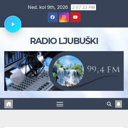
Skip
Ned. kol 9th, 2026
2:07:24 PM
to
content
RADIO LJUBUŠKI