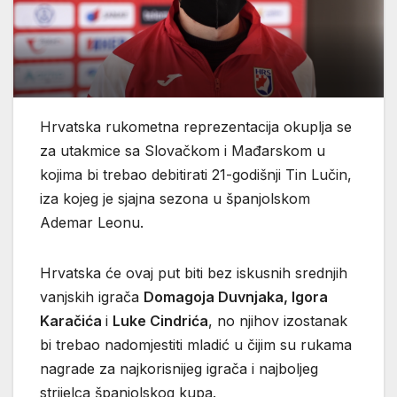
Hrvatska rukometna reprezentacija okuplja se
za utakmice sa Slovačkom i Mađarskom u
kojima bi trebao debitirati 21-godišnji Tin Lučin,
iza kojeg je sjajna sezona u španjolskom
Ademar Leonu.
Hrvatska će ovaj put biti bez iskusnih srednjih
vanjskih igrača
Domagoja Duvnjaka, Igora
Karačića
i
Luke Cindrića
, no njihov izostanak
bi trebao nadomjestiti mladić u čijim su rukama
nagrade za najkorisnijeg igrača i najboljeg
strijelca španjolskog kupa.