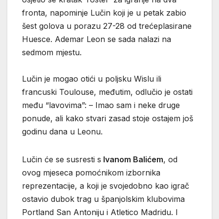
fronta, napominje Lučin koji je u petak zabio
šest golova u porazu 27-28 od trećeplasirane
Huesce. Ademar Leon se sada nalazi na
sedmom mjestu.
Lučin je mogao otići u poljsku Wislu ili
francuski Toulouse, međutim, odlučio je ostati
među “lavovima”: – Imao sam i neke druge
ponude, ali kako stvari zasad stoje ostajem još
godinu dana u Leonu.
Lučin će se susresti s
Ivanom Balićem
, od
ovog mjeseca pomoćnikom izbornika
reprezentacije, a koji je svojedobno kao igrač
ostavio dubok trag u španjolskim klubovima
Portland San Antoniju i Atletico Madridu. I