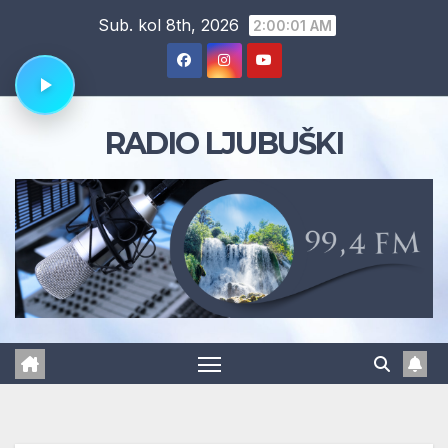
Skip
Sub. kol 8th, 2026
2:00:02 AM
to
content
RADIO LJUBUŠKI