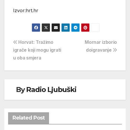
Izvor:hrt.hr
Navigacija
Horvat: Tražimo
Mornar izborio
igrače koji mogu igrati
doigravanje
objava
u oba smjera
By
Radio Ljubuški
Related Post