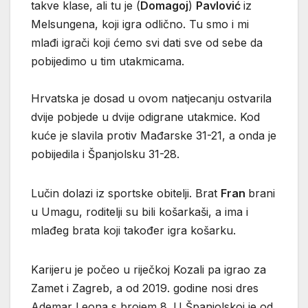
takve klase, ali tu je (
Domagoj
)
Pavlović
iz
Melsungena, koji igra odlično. Tu smo i mi
mlađi igrači koji ćemo svi dati sve od sebe da
pobijedimo u tim utakmicama.
Hrvatska je dosad u ovom natjecanju ostvarila
dvije pobjede u dvije odigrane utakmice. Kod
kuće je slavila protiv Mađarske 31-21, a onda je
pobijedila i Španjolsku 31-28.
Lučin dolazi iz sportske obitelji. Brat
Fran
brani
u Umagu, roditelji su bili košarkaši, a ima i
mlađeg brata koji također igra košarku.
Karijeru je počeo u riječkoj Kozali pa igrao za
Zamet i Zagreb, a od 2019. godine nosi dres
Ademar Leona s brojem 8. U Španjolskoj je od