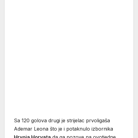
Sa 120 golova drugi je strijelac prvoligaša
Ademar Leona što je i potaknulo izbornika
Hrvoja Horvata
da ga pozove na ovotjedne