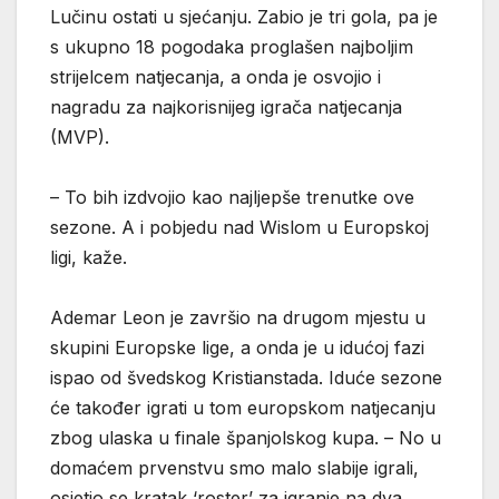
Lučinu ostati u sjećanju. Zabio je tri gola, pa je
s ukupno 18 pogodaka proglašen najboljim
strijelcem natjecanja, a onda je osvojio i
nagradu za najkorisnijeg igrača natjecanja
(MVP).
– To bih izdvojio kao najljepše trenutke ove
sezone. A i pobjedu nad Wislom u Europskoj
ligi, kaže.
Ademar Leon je završio na drugom mjestu u
skupini Europske lige, a onda je u idućoj fazi
ispao od švedskog Kristianstada. Iduće sezone
će također igrati u tom europskom natjecanju
zbog ulaska u finale španjolskog kupa. – No u
domaćem prvenstvu smo malo slabije igrali,
osjetio se kratak ‘roster’ za igranje na dva