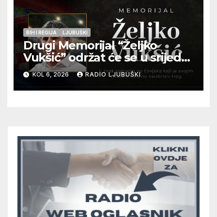
BIH I REGIJA
LJUBUŠKI
Drugi Memorijal “Željko
Vukšić” održat će se u srijedu
12. kolovoza u Otoku
KOL 6, 2026
RADIO LJUBUŠKI