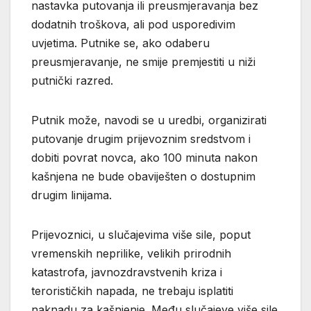
nastavka putovanja ili preusmjeravanja bez
dodatnih troškova, ali pod usporedivim
uvjetima. Putnike se, ako odaberu
preusmjeravanje, ne smije premjestiti u niži
putnički razred.
Putnik može, navodi se u uredbi, organizirati
putovanje drugim prijevoznim sredstvom i
dobiti povrat novca, ako 100 minuta nakon
kašnjena ne bude obaviješten o dostupnim
drugim linijama.
Prijevoznici, u slučajevima više sile, poput
vremenskih neprilike, velikih prirodnih
katastrofa, javnozdravstvenih kriza i
terorističkih napada, ne trebaju isplatiti
naknadu za kašnjenje. Među slučajeve više sile