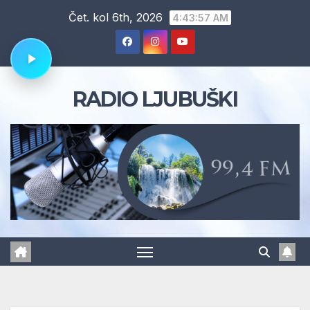
Skip
Čet. kol 6th, 2026
4:43:58 AM
to
content
RADIO LJUBUŠKI