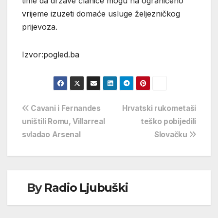
time da države članice mogu na ograničeno
vrijeme izuzeti domaće usluge željezničkog
prijevoza.
Izvor:pogled.ba
Navigacija
Cavani i Fernandes
Hrvatski rukometaši
uništili Romu, Villarreal
teško pobijedili
objava
svladao Arsenal
Slovačku
By
Radio Ljubuški