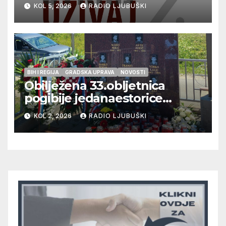
vrhunska vina, gastronomiju i
KOL 5, 2026
RADIO LJUBUŠKI
glazbu
BIH I REGIJA
GRADSKA UPRAVA
NOVOSTI
Obilježena 33.obljetnica
pogibije jedanaestorice
ljubuških branitelja
KOL 2, 2026
RADIO LJUBUŠKI