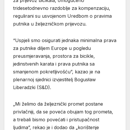
za prijevoz bicikala, omogućeno
tridesetodnevno razdoblje za kompenzaciju,
regulirani su usvojenom Uredbom o pravima
putnika u željezničkom prijevozu.
“Uspjeli smo osigurati jednaka minimalna prava
za putnike diljem Europe u pogledu
preusmjeravanja, prostora za bicikle,
jedinstvenih karata i prava putnika sa
smanjenom pokretljivošću”, kazao je na
plenarnoj sjednici izvjestitelj Bogusław
Liberadzki (S&D).
„Mi želimo da željeznički promet postane
privlačniji, da se poveća obujam tog prometa,
a trebali bismo povećati i pristupačnost
ljudima”, rekao je i dodao da „korištenje