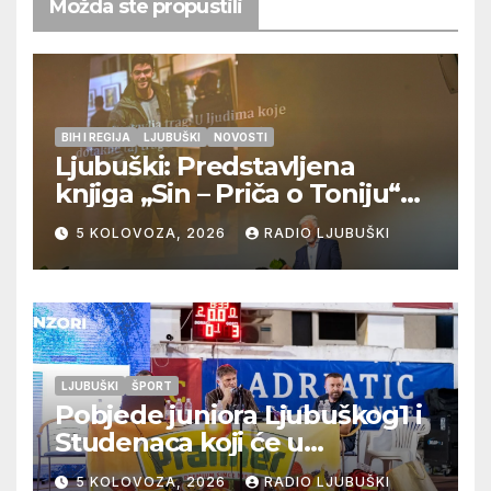
Možda ste propustili
BIH I REGIJA
LJUBUŠKI
NOVOSTI
Ljubuški: Predstavljena
knjiga „Sin – Priča o Toniju“
dr. sc. Zdenka Hercega
5 KOLOVOZA, 2026
RADIO LJUBUŠKI
LJUBUŠKI
ŠPORT
Pobjede juniora Ljubuškog1 i
Studenaca koji će u
međusobnom susretu
5 KOLOVOZA, 2026
RADIO LJUBUŠKI