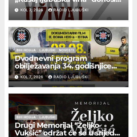
vrhunska vina, gastronomiju i
KOL 7, 2026
RADIO LJUBUŠKI
glazbu
BIH I REGIJA
LJUBUŠKI
NOVOSTI
Dvodnevni program
obilježavanja 34. godišnjice
pogibije generala Blaža
KOL 7, 2026
RADIO LJUBUŠKI
Kraljevića i osmorice
pripadnika HOS-a
BIH I REGIJA
LJUBUŠKI
Drugi Memorijal “Željko
Vukšić” održat će se u srijedu