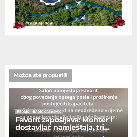
Možda ste propustili
PROMO
RADIO OGLASNIK
Favorit zapošljava: Monter i
dostavljač namještaja, tri
izvršitelja