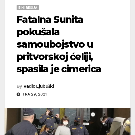
BIH I REGIJA
Fatalna Sunita
pokušala
samoubojstvo u
pritvorskoj ćeliji,
spasila je cimerica
By
Radio Ljubuški
TRA 29, 2021