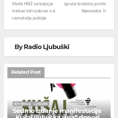
Vlade HNŽ na kojoj je
igrača Izviđača protiv
objava
trebao biti izabran v.d.
Njemačke
ravnatelja policije
By
Radio Ljubuški
Related Post
BIH I REGIJA
LJUBUŠKI
Sedmo izdanje manifestacije
„Kušaj ljubuška vina“ donosi