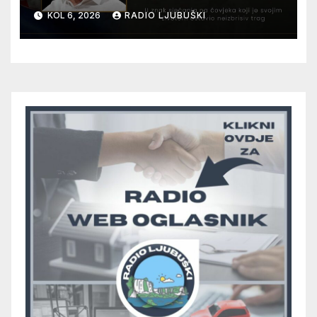
12. kolovoza u Otoku
KOL 6, 2026
RADIO LJUBUŠKI