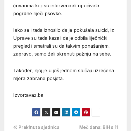
čuvarima koji su intervenirali upućivala
pogrdne riječi psovke.
Iako se i tada iznosilo da je pokušala suicid, iz
Uprave su tada kazali da je odbila liječnički
pregled i smatrali su da takvim ponašanjem,
zapravo, samo želi skrenuti pažnju na sebe.
Također, njoj je u još jednom slučaju izrečena
mjera zabrane posjeta.
Izvor:avaz.ba
Navigacija
Prekinuta sjednica
Meč dana: BiH s 11