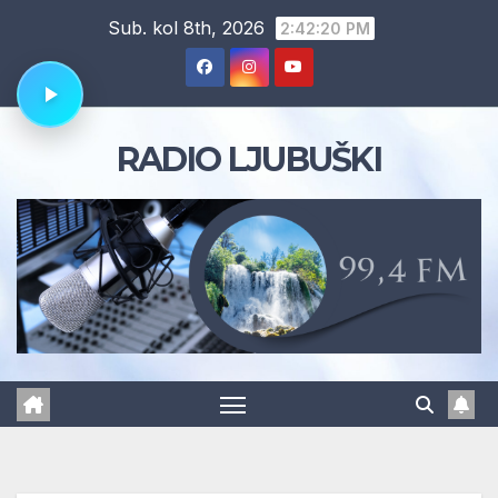
Skip
Sub. kol 8th, 2026
2:42:21 PM
to
content
RADIO LJUBUŠKI