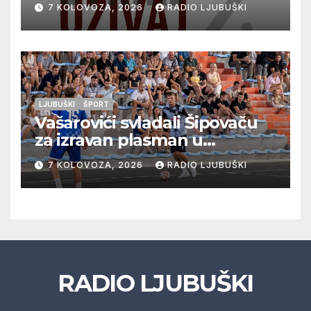
7 KOLOVOZA, 2026
RADIO LJUBUŠKI
glazbu
LJUBUŠKI
ŠPORT
Vašarovići svladali Šipovaču
za izravan plasman u
četvrtfinale, Grab izborio
7 KOLOVOZA, 2026
RADIO LJUBUŠKI
prolazak dalje, Klobuk ispao,
večeras počinje četvrtfinale
juniora
RADIO LJUBUŠKI