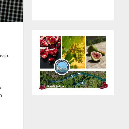
vija
e
u
n