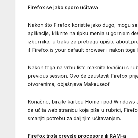
Firefox se jako sporo učitava
Nakon što Firefox koristite jako dugo, mogu se
aplikacije, kliknite na tipku menija u gornjem d
izbornika, u traku za pretragu upišite about:p
if Firefox is your default browser i nakon toga 
Nakon toga na vrhu liste maknite kvačicu s rub
previous session. Ovo će zaustaviti Firefox prije
otvorenima, objašnjava Makeuseof.
Konačno, birajte karticu Home i pod Windows 
da učita web stranicu koja piše u rubrici, Firef
smanjiti potrebu za daljnjim učitavanjem.
Firefox troši previše procesora ili RAM-a