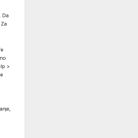
. Da
 Za
fe
čno
lp >
še
anje,