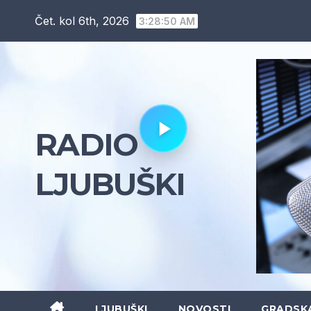
Skip
Čet. kol 6th, 2026
3:28:51 AM
to
content
RADIO
LJUBUŠKI
LJUBUŠKI
NOVOSTI
GRADSK