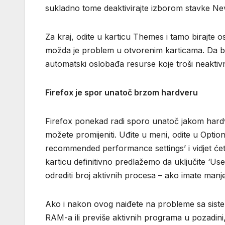
sukladno tome deaktivirajte izborom stavke Nev
Za kraj, odite u karticu Themes i tamo birajt
možda je problem u otvorenim karticama. Da biste
automatski oslobađa resurse koje troši neaktivna
Firefox je spor unatoč brzom hardveru
Firefox ponekad radi sporo unatoč jakom hardv
možete promijeniti. Uđite u meni, odite u Opti
recommended performance settings’ i vidjet ćet
karticu definitivno predlažemo da uključite ‘U
odrediti broj aktivnih procesa – ako imate manj
Ako i nakon ovog naiđete na probleme sa sistem
RAM-a ili previše aktivnih programa u pozadin