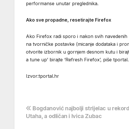
performanse unutar preglednika.
Ako sve propadne, resetirajte Firefox
Ako Firefox radi sporo i nakon svih navedenih 
na tvorničke postavke (micanje dodataka i prom
otvorite izbornik u gornjem desnom kutu i bira
a tune up’ birajte ‘Refresh Firefox’, piše tportal.
Izvor:tportal.hr
Navigacija
Bogdanović najbolji strijelac u rekor
Utaha, a odličan i Ivica Zubac
objava