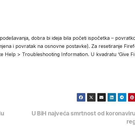
podešavanja, dobra bi ideja bila početi ispočetka – povrat
jena i povratak na osnovne postavke). Za resetiranje Fire
jte Help > Troubleshooting Information. U kvadratu ‘Give F
du
U BiH najveća smrtnost od koronavir
reg