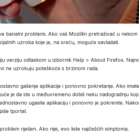
ve banalni problemi. Ako vaš Mozillin pretraživač u nekom
cijalnih uzroka koje je, na sreću, moguće savladati.
viju verziju odlaskom u izbornik Help > About Firefox. Najno
ovi ne uzrokuju poteškoće s brzinom rada.
nostavno gašenje aplikacije i ponovno pokretanje. Ako imat
moguće je da ste u međuvremenu dobili neku nadogradnju koj
em, jednostavno ugasite aplikaciju i ponovno je pokrenite. Nako
iše tportal.
 problem riješen. Ako nije, evo liste najčešćih simptoma.