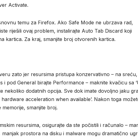
er Activate.
e osnovnu temu za Firefox. Ako Safe Mode ne ubrzava rad,
 riješili ovaj problem, instalirajte Auto Tab Discard koji
 kartica. Za kraj, smanjite broj otvorenih kartica.
eru zato jer resursima pristupa konzervativno – na sreću,
ons i pod General birajte Performance – maknite kvačicu sa 
e nekoliko dodatnih opcija. Sve dok imate dovoljno jaku gr
se hardware acceleration when available’. Nakon toga možet
e memorije, smanjite broj.
skim resursima, osigurajte da ste počistili i računalo – ma
i, manjak prostora na disku i malware mogu dramatično ugro