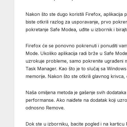
Nakon što ste dugo koristili Firefox, aplikacij
biste otkrili razlog za usporavanje, prvo pok
pokretanje Safe Modea, uđite u izbornik i bira
Firefox će se ponovno pokrenuti i ponuditi vam d
Mode. Ukoliko aplikacija radi brže u Safe Modeu
uzrokuje probleme, samo pokrenite ugrađeni m
Task Manager. Kao što je to slučaj sa Windows 
memorije. Nakon što ste otkrili glavnog krivca, d
Naša omiljena metoda je gašenje svih dodataka 
performanse. Ako naiđete na dodatak koji uzrokuj
odnosno Remove.
Dok ste u izborniku, bacite pogled i na karticu P