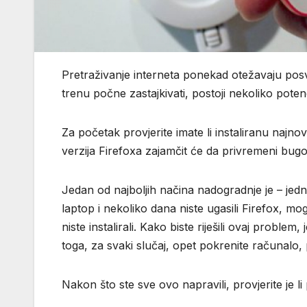
Pretraživanje interneta ponekad otežavaju pos
trenu počne zastajkivati, postoji nekoliko poten
Za početak provjerite imate li instaliranu najno
verzija Firefoxa zajamčit će da privremeni bug
Jedan od najboljih načina nadogradnje je – jed
laptop i nekoliko dana niste ugasili Firefox, 
niste instalirali. Kako biste riješili ovaj probl
toga, za svaki slučaj, opet pokrenite računalo, p
Nakon što ste sve ovo napravili, provjerite je li