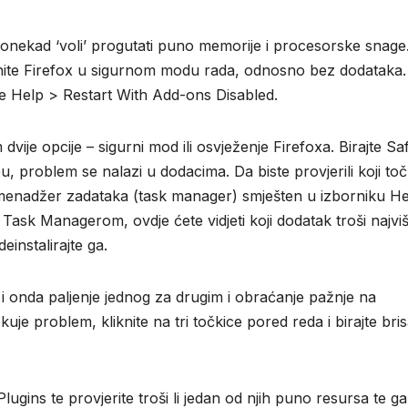
a ponekad ‘voli’ progutati puno memorije i procesorske snage
renite Firefox u sigurnom modu rada, odnosno bez dodataka.
jte Help > Restart With Add-ons Disabled.
vije opcije – sigurni mod ili osvježenje Firefoxa. Birajte Sa
, problem se nalazi u dodacima. Da biste provjerili koji to
enadžer zadataka (task manager) smješten u izborniku He
Task Managerom, ovdje ćete vidjeti koji dodatak troši najvi
einstalirajte ga.
i onda paljenje jednog za drugim i obraćanje pažnje na
e problem, kliknite na tri točkice pored reda i birajte bris
lugins te provjerite troši li jedan od njih puno resursa te ga