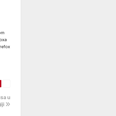
kom
foxa
irefox
usa u
iji