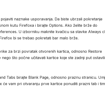
 pojaviti naznake usporavanja. Da biste ubrzali pokretanje
esnom kutu Firefoxa i birajte Options. Ako želite brže do
references. U izborniku maknite kvačicu sa stavke Always 
Firefox bi se trebao pokretati bar malo brže.
rike za brzi povratak otvorenih kartica, odnosno Restore
 nego što počne učitavati kartice koje ste zadnji put ostavili
and Tabs birajte Blank Page, odnosno praznu stranicu. Um
ox će vam pri otvaranju prve kartice ponuditi prazni tab i ti