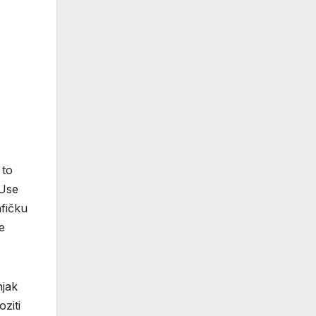
 to
‘Use
afičku
e
njak
ziti