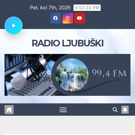
Skip
Pet. kol 7th, 2026
9:50:24 PM
to
content
RADIO LJUBUŠKI