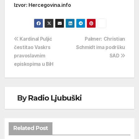
Izvor: Hercegovina.info
Navigacija
Kardinal Puljić
Palmer: Christian
čestitao Vaskrs
Schmidt ima podršku
objava
pravoslavnim
SAD
episkopima u BiH
By
Radio Ljubuški
Related Post