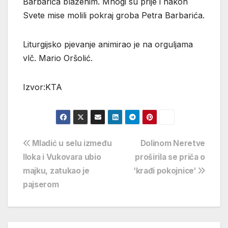
Barbarića blaženim. Mnogi su prije i nakon
Svete mise molili pokraj groba Petra Barbarića.
Liturgijsko pjevanje animirao je na orguljama
vlč. Mario Oršolić.
Izvor:KTA
Navigacija
Mladić u selu između
Dolinom Neretve
Iloka i Vukovara ubio
proširila se priča o
objava
majku, zatukao je
‘krađi pokojnice‘
pajserom