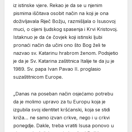
iz istinske vjere. Rekao je da se u njenim
pismima iščitava osobit način na koji je ona
doživljavala Riječ Božju, razmišljala o Isusovoj
muci, o cijeni ljudskog spasenja i Krvi Kristovoj.
Istaknuo je da će čovjek koji istinski ljubi
pronaći način da učini ono što Bog želi te
nazvao sv. Katarinu hrabrom ženom. Podsjetio
je da je Sv. Katarina zaštitnica Italije te da ju je
1989. Sv. papa Ivan Pavao II. proglasio
suzaštitnicom Europe.
„Danas na poseban način osjećamo potrebu
da je molimo upravo za tu Europu koja je
izgubila svoj identitet kršćanski, koja se stidi
križa… ne samo izvan crkve, nego i u crkvi
ponegdje. Dakle, treba vratiti Isusa ponovo u