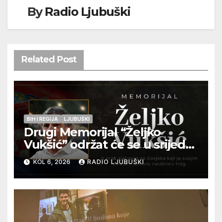
By
Radio Ljubuški
Related Post
BIH I REGIJA
LJUBUŠKI
Drugi Memorijal “Željko
Vukšić” održat će se u srijedu
12. kolovoza u Otoku
KOL 6, 2026
RADIO LJUBUŠKI