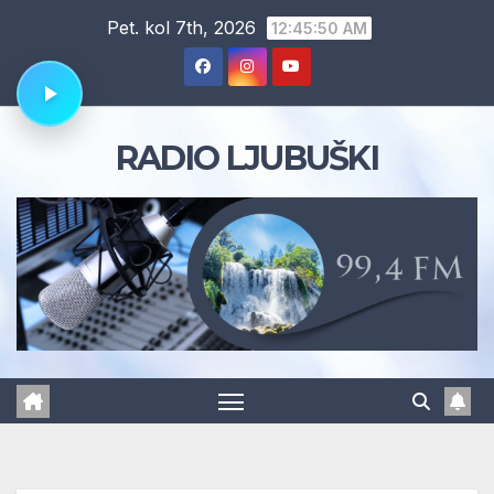
Skip
Pet. kol 7th, 2026
12:45:51 AM
to
content
RADIO LJUBUŠKI