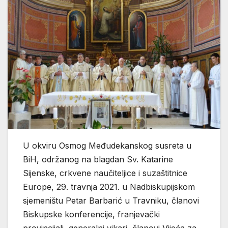
U okviru Osmog Međudekanskog susreta u
BiH, održanog na blagdan Sv. Katarine
Sijenske, crkvene naučiteljice i suzaštitnice
Europe, 29. travnja 2021. u Nadbiskupijskom
sjemeništu Petar Barbarić u Travniku, članovi
Biskupske konferencije, franjevački
provincijali, generalni vikari, članovi Vijeća za