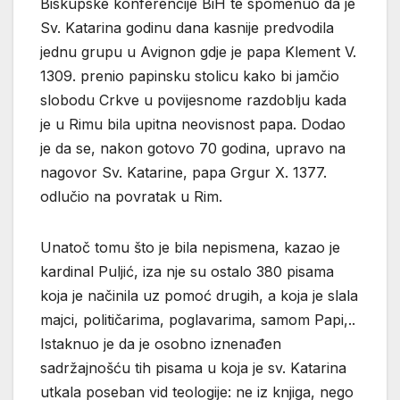
Biskupske konferencije BiH te spomenuo da je
Sv. Katarina godinu dana kasnije predvodila
jednu grupu u Avignon gdje je papa Klement V.
1309. prenio papinsku stolicu kako bi jamčio
slobodu Crkve u povijesnome razdoblju kada
je u Rimu bila upitna neovisnost papa. Dodao
je da se, nakon gotovo 70 godina, upravo na
nagovor Sv. Katarine, papa Grgur X. 1377.
odlučio na povratak u Rim.
Unatoč tomu što je bila nepismena, kazao je
kardinal Puljić, iza nje su ostalo 380 pisama
koja je načinila uz pomoć drugih, a koja je slala
majci, političarima, poglavarima, samom Papi,..
Istaknuo je da je osobno iznenađen
sadržajnošću tih pisama u koja je sv. Katarina
utkala poseban vid teologije: ne iz knjiga, nego