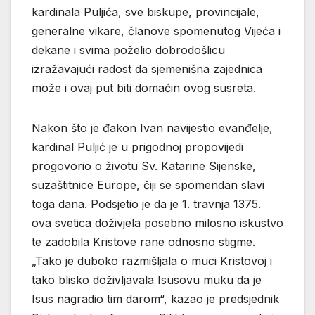
kardinala Puljića, sve biskupe, provincijale,
generalne vikare, članove spomenutog Vijeća i
dekane i svima poželio dobrodošlicu
izražavajući radost da sjemenišna zajednica
može i ovaj put biti domaćin ovog susreta.
Nakon što je đakon Ivan navijestio evanđelje,
kardinal Puljić je u prigodnoj propovijedi
progovorio o životu Sv. Katarine Sijenske,
suzaštitnice Europe, čiji se spomendan slavi
toga dana. Podsjetio je da je 1. travnja 1375.
ova svetica doživjela posebno milosno iskustvo
te zadobila Kristove rane odnosno stigme.
„Tako je duboko razmišljala o muci Kristovoj i
tako blisko doživljavala Isusovu muku da je
Isus nagradio tim darom“, kazao je predsjednik