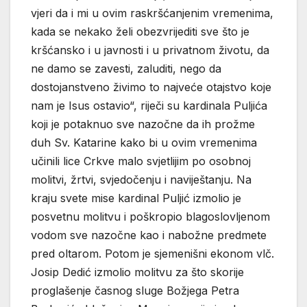
vjeri da i mi u ovim raskršćanjenim vremenima,
kada se nekako želi obezvrijediti sve što je
kršćansko i u javnosti i u privatnom životu, da
ne damo se zavesti, zaluditi, nego da
dostojanstveno živimo to najveće otajstvo koje
nam je Isus ostavio“, riječi su kardinala Puljića
koji je potaknuo sve nazočne da ih prožme
duh Sv. Katarine kako bi u ovim vremenima
učinili lice Crkve malo svjetlijim po osobnoj
molitvi, žrtvi, svjedočenju i naviještanju. Na
kraju svete mise kardinal Puljić izmolio je
posvetnu molitvu i poškropio blagoslovljenom
vodom sve nazočne kao i nabožne predmete
pred oltarom. Potom je sjemenišni ekonom vlč.
Josip Dedić izmolio molitvu za što skorije
proglašenje časnog sluge Božjega Petra