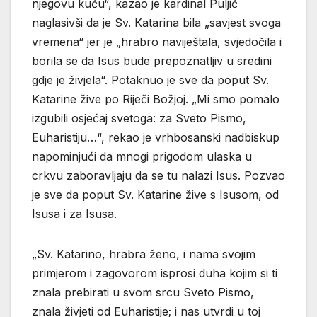
njegovu kuću“, kazao je kardinal Puljić
naglasivši da je Sv. Katarina bila „savjest svoga
vremena“ jer je „hrabro naviještala, svjedočila i
borila se da Isus bude prepoznatljiv u sredini
gdje je živjela“. Potaknuo je sve da poput Sv.
Katarine žive po Riječi Božjoj. „Mi smo pomalo
izgubili osjećaj svetoga: za Sveto Pismo,
Euharistiju…“, rekao je vrhbosanski nadbiskup
napominjući da mnogi prigodom ulaska u
crkvu zaboravljaju da se tu nalazi Isus. Pozvao
je sve da poput Sv. Katarine žive s Isusom, od
Isusa i za Isusa.
„Sv. Katarino, hrabra ženo, i nama svojim
primjerom i zagovorom isprosi duha kojim si ti
znala prebirati u svom srcu Sveto Pismo,
znala živjeti od Euharistije; i nas utvrdi u toj