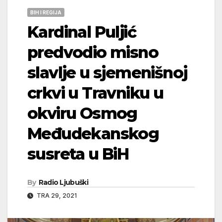
BIH I REGIJA
Kardinal Puljić
predvodio misno
slavlje u sjemenišnoj
crkvi u Travniku u
okviru Osmog
Međudekanskog
susreta u BiH
By
Radio Ljubuški
TRA 29, 2021