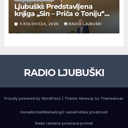
Ljubuški: Predstavljena
knjiga „Sin – Priča o Toniju“
dr. sc. Zdenka Hercega
5 KOLOVOZA, 2026
RADIO LJUBUŠKI
RADIO LJUBUŠKI
Proudly powered by WordPress
|
Theme: Newsup by
Themeansar
.
Home
Kontakt
Marketing
O nama
Politika privatnosti
Radio reklama povećava promet