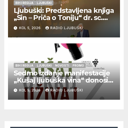
BIH I REGIJA
LJUBUŠKI
Ljubuški: Predstavljena knjiga
„Sin – Priča o Toniju“ dr. sc.
Zdenka Hercega
KOL 5, 2026
RADIO LJUBUŠKI
BIH I REGIJA
LJUBUŠKI
NOVOSTI
PROMO
Sedmo izdanje manifestacije
„Kušaj ljubuška vina“ donosi
vrhunska vina, gastronomiju i
KOL 5, 2026
RADIO LJUBUŠKI
glazbu