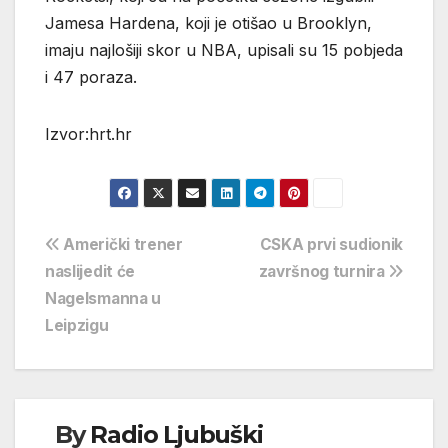
Jamesa Hardena, koji je otišao u Brooklyn,
imaju najlošiji skor u NBA, upisali su 15 pobjeda
i 47 poraza.
Izvor:hrt.hr
Navigacija
Američki trener
CSKA prvi sudionik
naslijedit će
završnog turnira
objava
Nagelsmanna u
Leipzigu
By
Radio Ljubuški