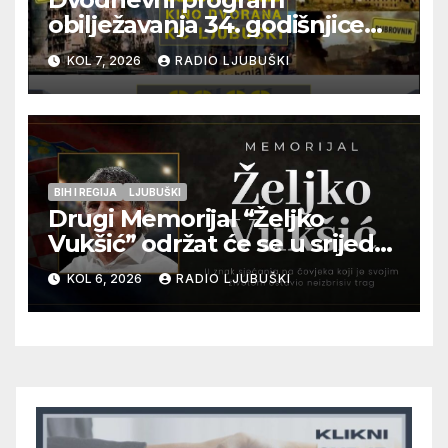
obilježavanja 34. godišnjice
pogibije generala Blaža
KOL 7, 2026
RADIO LJUBUŠKI
Kraljevića i osmorice
pripadnika HOS-a
BIH I REGIJA
LJUBUŠKI
Drugi Memorijal “Željko
Vukšić” održat će se u srijedu
12. kolovoza u Otoku
KOL 6, 2026
RADIO LJUBUŠKI