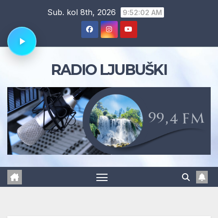
Skip
Sub. kol 8th, 2026
9:52:03 AM
to
content
RADIO LJUBUŠKI