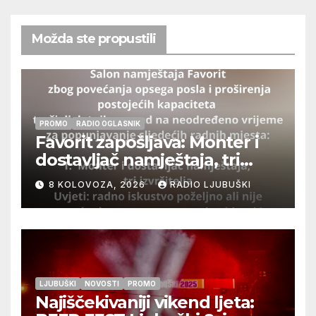
Možda ste propustili
PROMO
RADIO OGLASNIK
Favorit zapošljava: Monter i
dostavljač namještaja, tri
izvršitelja
8 KOLOVOZA, 2026
RADIO LJUBUŠKI
LJUBUŠKI
NOVOSTI
PROMO
Najiščekivaniji vikend ljeta: