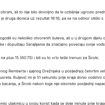
obrani, ali to nije bilo dovoljno da bi ozbiljnije ugrozio pred
 je druga dionica uz rezultat 18:16, pa se na odmor otišlo s
ogodili su nekoliko otvorenih šuteva, ali u u drugom dijelu 
ške i dopuštaju Sarajlijama da značajno povećaju svoje vods
a plus 15 (60:75) i bili su to vrlo teški trenuci za Široki.
enog Remberta i sjajnog Drežnjaka u posljednjoj četvrtini ve
sreta. Buljević im je 51 sekundu prije kraja donio vodstvo 
bacanja, a Široki nakon toga nije iskoristio posljednji napad
mio utakmicu u svoju korist kada se dvije minute prije kraja