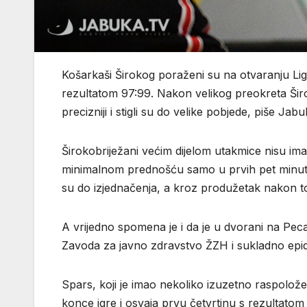
Košarkaši Širokog poraženi su na otvaranju L
rezultatom 97:99. Nakon velikog preokreta Široki
precizniji i stigli su do velike pobjede, piše Jabu
Širokobriježani većim dijelom utakmice nisu imali
minimalnom prednošću samo u prvih pet minuta ut
su do izjednačenja, a kroz produžetak nakon to
A vrijedno spomena je i da je u dvorani na Pecar
Zavoda za javno zdravstvo ŽZH i sukladno epide
Spars, koji je imao nekoliko izuzetno raspolo
konce igre i osvaja prvu četvrtinu s rezultatom 