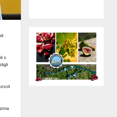
li
li s
tigli
ozvoli
uzima