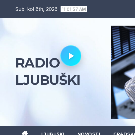
Skip
Sub. kol 8th, 2026
11:01:58 AM
to
content
RADIO
LJUBUŠKI
LJUBUŠKI
NOVOSTI
GRADSK