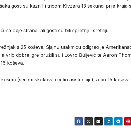
ka gosti su kaznili i tricom Klvzara 13 sekundi prije kraja st
na obje strane, ali gosti su bili spretniji i sretniji.
Drežnjak s 25 koševa. Sjajnu utakmicu odigrao je Amerikana
 a vrlo dobre igre pružili su i Lovro Buljević te Aaron Tho
 16 koševa.
1 košem (sedam skokova i četiri asistencije), a po 15 koševa