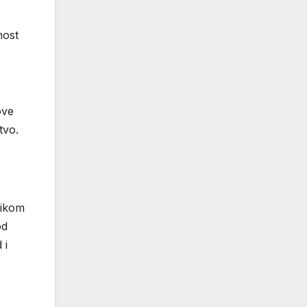
nost
ove
tvo.
likom
od
 i