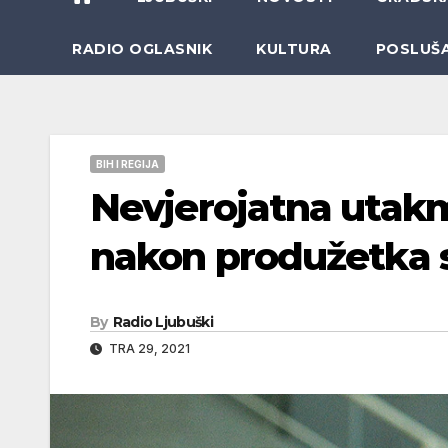
RADIO OGLASNIK
KULTURA
POSLUŠ
BIH I REGIJA
Nevjerojatna utakm
nakon produžetka s
By
Radio Ljubuški
TRA 29, 2021