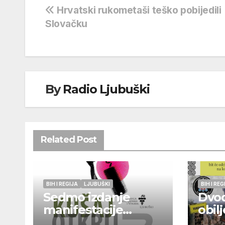
Navigacija
Hrvatski rukometaši teško pobijedili
Slovačku
objava
By
Radio Ljubuški
Related Post
BIH I REGIJA
LJUBUŠKI
BIH I REG
Sedmo izdanje
Dvo
manifestacije
obil
„Kušaj ljubuška
godi