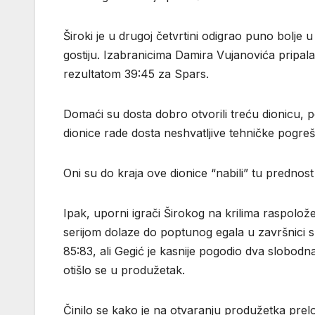
Široki je u drugoj četvrtini odigrao puno bolje u 
gostiju. Izabranicima Damira Vujanovića pripala
rezultatom 39:45 za Spars.
Domaći su dosta dobro otvorili treću dionicu, p
dionice rade dosta neshvatljive tehničke pogre
Oni su do kraja ove dionice “nabili” tu prednost n
Ipak, uporni igrači Širokog na krilima raspolož
serijom dolaze do poptunog egala u završnici su
85:83, ali Gegić je kasnije pogodio dva slobodna 
otišlo se u produžetak.
Činilo se kako je na otvaranju produžetka prelo