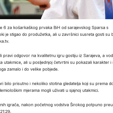
ige 6 za košarkaškog prvaka BiH od sarajevskog Sparsa s
 je stigao do produžetka, ali u završnici susreta gosti su bi
ka.tv.
 pravi odgovor na kvalitetnu igru gostiju iz Sarajeva, a vodi
akmice, ali u posljednjoj četvrtini su pokazali karakter i s
ga zamalo i do velike pobjede.
i bilo prisutno i nekoliko stotina gledatelja koji su prema d
miološkim mjerama mogli uživati u sjajnoj utakmici.
ženih igrača, nakon početnog vodstva Širokog potpuno pre
21:29.