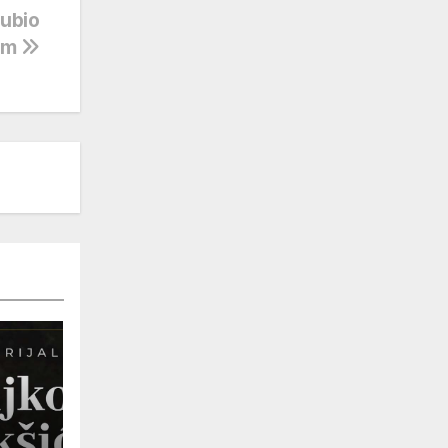
 ubio
rom