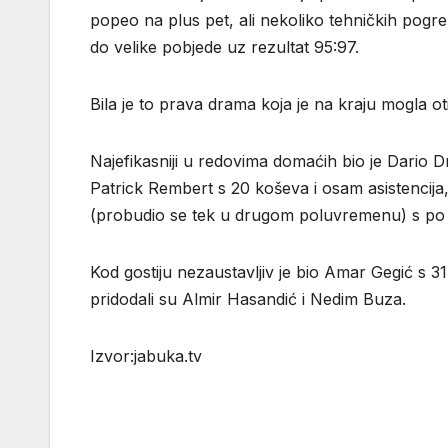
popeo na plus pet, ali nekoliko tehničkih pogreša
do velike pobjede uz rezultat 95:97.
Bila je to prava drama koja je na kraju mogla otići 
Najefikasniji u redovima domaćih bio je Dario 
Patrick Rembert s 20 koševa i osam asistencija,
(probudio se tek u drugom poluvremenu) s po
Kod gostiju nezaustavljiv je bio Amar Gegić s 3
pridodali su Almir Hasandić i Nedim Buza.
Izvor:jabuka.tv