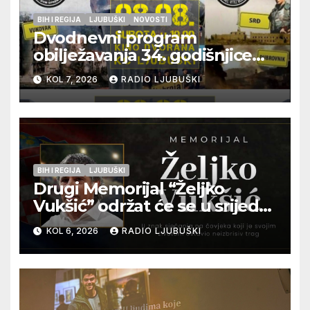
BIH I REGIJA
LJUBUŠKI
NOVOSTI
Dvodnevni program
obilježavanja 34. godišnjice
pogibije generala Blaža
KOL 7, 2026
RADIO LJUBUŠKI
Kraljevića i osmorice
pripadnika HOS-a
BIH I REGIJA
LJUBUŠKI
Drugi Memorijal “Željko
Vukšić” održat će se u srijedu
12. kolovoza u Otoku
KOL 6, 2026
RADIO LJUBUŠKI