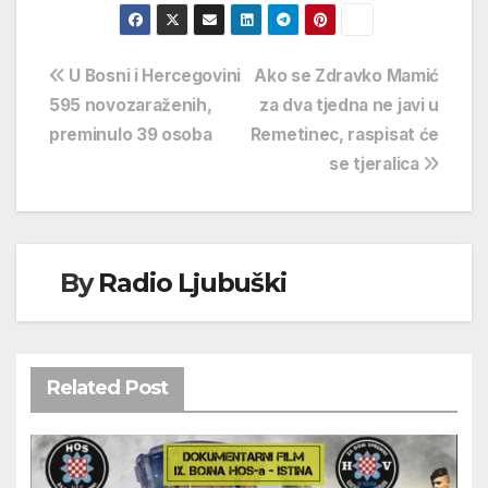
Navigacija
U Bosni i Hercegovini
Ako se Zdravko Mamić
595 novozaraženih,
za dva tjedna ne javi u
objava
preminulo 39 osoba
Remetinec, raspisat će
se tjeralica
By
Radio Ljubuški
Related Post