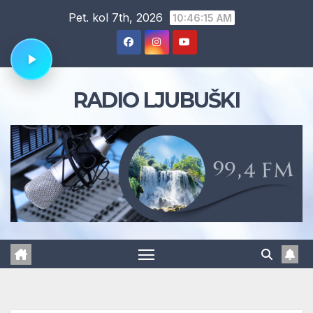
Skip
Pet. kol 7th, 2026
10:46:16 AM
to
content
RADIO LJUBUŠKI