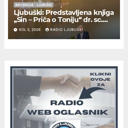
BIH I REGIJA
LJUBUŠKI
Ljubuški: Predstavljena knjiga
„Sin – Priča o Toniju“ dr. sc.
Zdenka Hercega
KOL 5, 2026
RADIO LJUBUŠKI