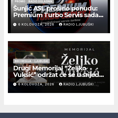
PROMO
RADIO OGLASNIK
Šunjić ASL proširio ponudu:
Premium Turbo Servis sada
na jednoj adresi u Ljubuškom
6 KOLOVOZA, 2026
RADIO LJUBUŠKI
BIH I REGIJA
LJUBUŠKI
Drugi Memorijal “Željko
Vukšić” održat će se u srijedu
12. kolovoza u Otoku
6 KOLOVOZA, 2026
RADIO LJUBUŠKI