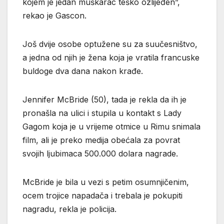
kojem je jedan muškarac teško ozlijeđen”,
rekao je Gascon.
Još dvije osobe optužene su za suučesništvo,
a jedna od njih je žena koja je vratila francuske
buldoge dva dana nakon krađe.
Jennifer McBride (50), tada je rekla da ih je
pronašla na ulici i stupila u kontakt s Lady
Gagom koja je u vrijeme otmice u Rimu snimala
film, ali je preko medija obećala za povrat
svojih ljubimaca 500.000 dolara nagrade.
McBride je bila u vezi s petim osumnjičenim,
ocem trojice napadača i trebala je pokupiti
nagradu, rekla je policija.