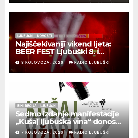
LJUBUŠKI
NOVOSTI
Najiščekivaniji vikend ljeta:
BEER FEST Ljubuški 8. i
9.kolovoza
8 KOLOVOZA, 2026
RADIO LJUBUŠKI
BIH I REGIJA
LJUBUŠKI
Sedmo izdanje manifestacije
„Kušaj ljubuška vina“ donosi
vrhunska vina, gastronomiju i
7 KOLOVOZA, 2026
RADIO LJUBUŠKI
glazbu