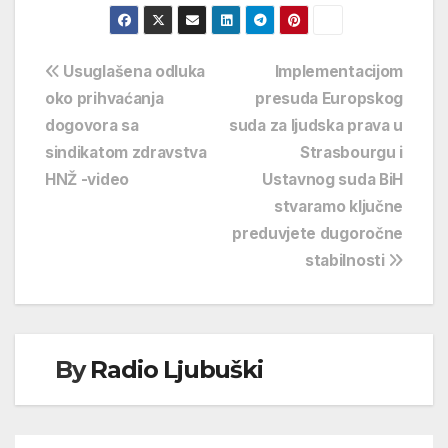
Navigacija
Usuglašena odluka
Implementacijom
oko prihvaćanja
presuda Europskog
objava
dogovora sa
suda za ljudska prava u
sindikatom zdravstva
Strasbourgu i
HNŽ -video
Ustavnog suda BiH
stvaramo ključne
preduvjete dugoročne
stabilnosti
By
Radio Ljubuški