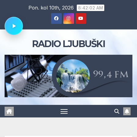
Skip
Pon. kol 10th, 2026
8:42:03 AM
to
content
RADIO LJUBUŠKI