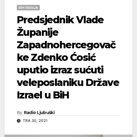
BIH I REGIJA
Predsjednik Vlade
Županije
Zapadnohercegovač
ke Zdenko Ćosić
uputio izraz sućuti
veleposlaniku Države
Izrael u BiH
By
Radio Ljubuški
TRA 30, 2021