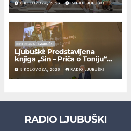
6 KOLOVOZA, 2026
RADIO LJUBUŠKI
Veljaci i Cerno/Crnopod u
doigravanju, Grljevići završili
natjecanje
BIH I REGIJA
LJUBUŠKI
Ljubuški: Predstavljena
knjiga „Sin – Priča o Toniju“
dr. sc. Zdenka Hercega
5 KOLOVOZA, 2026
RADIO LJUBUŠKI
RADIO LJUBUŠKI