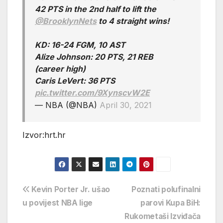
42 PTS in the 2nd half to lift the
@BrooklynNets
to 4 straight wins!
KD: 16-24 FGM, 10 AST
Alize Johnson: 20 PTS, 21 REB
(career high)
Caris LeVert: 36 PTS
pic.twitter.com/9XynscvW2E
— NBA (@NBA)
April 30, 2021
Izvor:hrt.hr
Navigacija
Kevin Porter Jr. ušao
Poznati polufinalni
u povijest NBA lige
parovi Kupa BiH:
objava
Rukometaši Izviđača