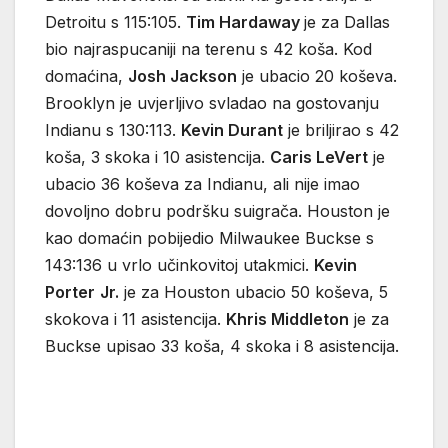
Detroitu s 115:105.
Tim Hardaway
je za Dallas
bio najraspucaniji na terenu s 42 koša. Kod
domaćina,
Josh Jackson
je ubacio 20 koševa.
Brooklyn je uvjerljivo svladao na gostovanju
Indianu s 130:113.
Kevin Durant
je briljirao s 42
koša, 3 skoka i 10 asistencija.
Caris LeVert
je
ubacio 36 koševa za Indianu, ali nije imao
dovoljno dobru podršku suigrača. Houston je
kao domaćin pobijedio Milwaukee Buckse s
143:136 u vrlo učinkovitoj utakmici.
Kevin
Porter
Jr.
je za Houston ubacio 50 koševa, 5
skokova i 11 asistencija.
Khris Middleton
je za
Buckse upisao 33 koša, 4 skoka i 8 asistencija.