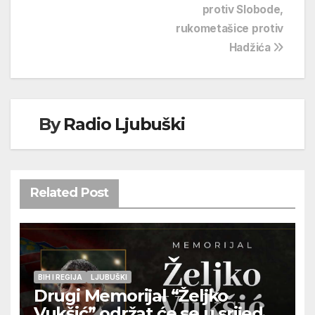
protiv Slobode,
rukometašice protiv
Hadžića
By
Radio Ljubuški
Related Post
BIH I REGIJA
LJUBUŠKI
Drugi Memorijal “Željko
Vukšić” održat će se u srijedu