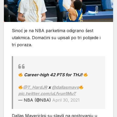
Sinoć je na NBA parketima odigrano šest
utakmica. Domaćini su upisali po tri pobjede i
tri poraza.
Career-high 42 PTS for THJ!
@T_HardJR
x
@dallasmavs
pic.twitter.com/uLfvun1MuT
— NBA (@NBA)
April 30, 2021
Dallas Mavericksi su slavili na gostovanju u