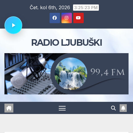
Skip
Čet. kol 6th, 2026
3:25:24 PM
to
content
RADIO LJUBUŠKI