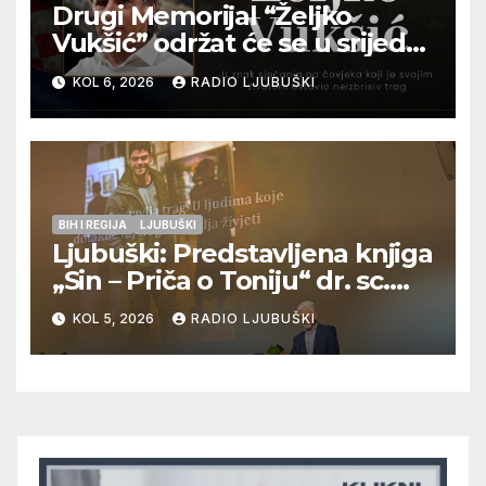
Drugi Memorijal “Željko
Vukšić” održat će se u srijedu
12. kolovoza u Otoku
KOL 6, 2026
RADIO LJUBUŠKI
BIH I REGIJA
LJUBUŠKI
Ljubuški: Predstavljena knjiga
„Sin – Priča o Toniju“ dr. sc.
Zdenka Hercega
KOL 5, 2026
RADIO LJUBUŠKI