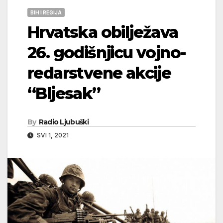
BIH I REGIJA
Hrvatska obilježava
26. godišnjicu vojno-
redarstvene akcije
“Bljesak”
By
Radio Ljubuški
SVI 1, 2021