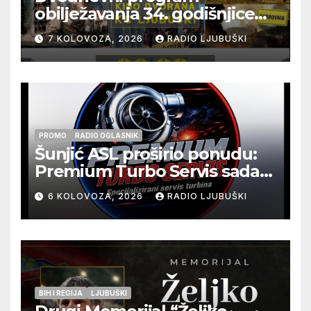
obilježavanja 34. godišnjice
pogibije generala Blaža
7 KOLOVOZA, 2026
RADIO LJUBUŠKI
Kraljevića i osmorice
pripadnika HOS-a
PROMO
RADIO OGLASNIK
Šunjić ASL proširio ponudu:
Premium Turbo Servis sada
na jednoj adresi u Ljubuškom
6 KOLOVOZA, 2026
RADIO LJUBUŠKI
BIH I REGIJA
LJUBUŠKI