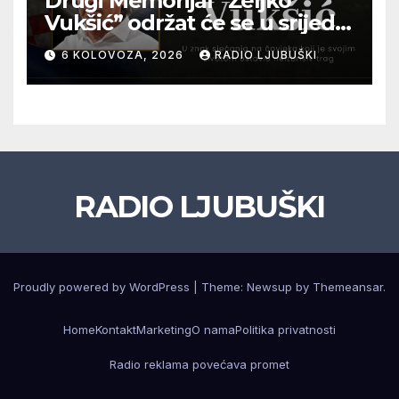
Drugi Memorijal “Željko
Vukšić” održat će se u srijedu
12. kolovoza u Otoku
6 KOLOVOZA, 2026
RADIO LJUBUŠKI
RADIO LJUBUŠKI
Proudly powered by WordPress
|
Theme: Newsup by
Themeansar
.
Home
Kontakt
Marketing
O nama
Politika privatnosti
Radio reklama povećava promet