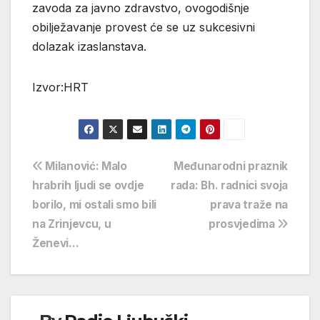
zavoda za javno zdravstvo, ovogodišnje
obilježavanje provest će se uz sukcesivni
dolazak izaslanstava.
Izvor:HRT
Navigacija
Milanović: Malo
Međunarodni praznik
hrabrih ljudi se ovdje
rada: Bh. radnici svoja
objava
borilo, mi ostali smo bili
prava traže na
na Zrinjevcu, u
prosvjedima
Ženevi…