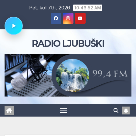
Skip
Pet. kol 7th, 2026
10:46:53 AM
to
content
RADIO LJUBUŠKI