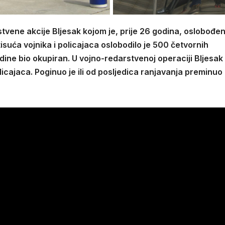
tvene akcije Bljesak kojom je, prije 26 godina, oslobođe
isuća vojnika i policajaca oslobodilo je 500 četvornih
godine bio okupiran. U vojno-redarstvenoj operaciji Bljesak
licajaca. Poginuo je ili od posljedica ranjavanja preminuo