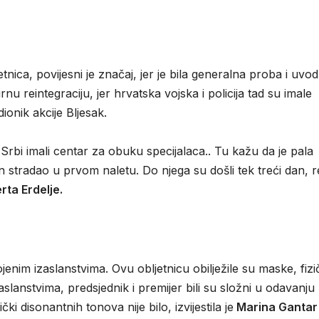
tnica, povijesni je značaj, jer je bila generalna proba i uvod
u reintegraciju, jer hrvatska vojska i policija tad su imale
ionik akcije Bljesak.
Srbi imali centar za obuku specijalaca.. Tu kažu da je pala
n stradao u prvom naletu. Do njega su došli tek treći dan, 
rta Erdelje.
enim izaslanstvima. Ovu obljetnicu obilježile su maske, fizi
slanstvima, predsjednik i premijer bili su složni u odavanju
ki disonantnih tonova nije bilo, izvijestila je
Marina Ganta