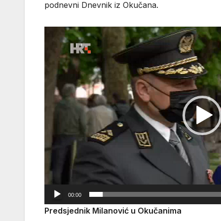
podnevni Dnevnik iz Okučana.
Reproduktor
videozapisa
00:00
Predsjednik Milanović u Okučanima