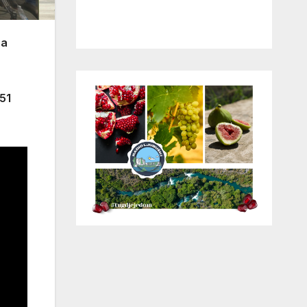
na
 51