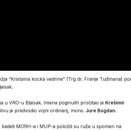
žja “Kristalna kocka vedrine” (Trg dr. Franje Tuđmana) po
ljesak.
lja u VRO-u Bljesak. Imena poginulih pročitao je
Krešimir
itvu je predvodio vojni ordinarij, mons.
Jure Bogdan.
e” kadeti MORH-a i MUP-a položili su ruže u spomen na