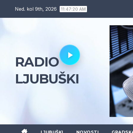
Skip
Ned. kol 9th, 2026
11:47:22 AM
to
content
RADIO
LJUBUŠKI
LJUBUŠKI
NOVOSTI
GRADSK