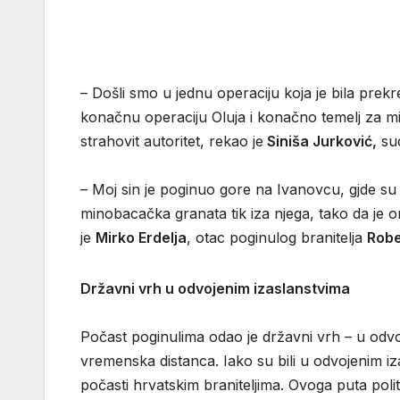
– Došli smo u jednu operaciju koja je bila prekre
konačnu operaciju Oluja i konačno temelj za mirn
strahovit autoritet, rekao je
Siniša Jurković,
sud
– Moj sin je poginuo gore na Ivanovcu, gjde su 
minobacačka granata tik iza njega, tako da je o
je
Mirko Erdelja
, otac poginulog branitelja
Robe
Državni vrh u odvojenim izaslanstvima
Počast poginulima odao je državni vrh – u odvoj
vremenska distanca. Iako su bili u odvojenim iza
počasti hrvatskim braniteljima. Ovoga puta politič