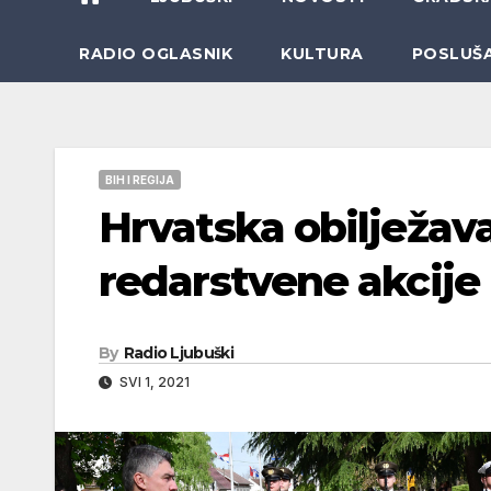
RADIO OGLASNIK
KULTURA
POSLUŠ
BIH I REGIJA
Hrvatska obilježava
redarstvene akcije
By
Radio Ljubuški
SVI 1, 2021