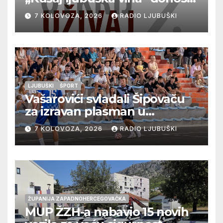
vrhunska vina, gastronomiju i
7 KOLOVOZA, 2026
RADIO LJUBUŠKI
glazbu
LJUBUŠKI
ŠPORT
Vašarovići svladali Šipovaču
za izravan plasman u
četvrtfinale, Grab izborio
7 KOLOVOZA, 2026
RADIO LJUBUŠKI
prolazak dalje, Klobuk ispao,
večeras počinje četvrtfinale
juniora
ŽUPANIJA ZAPADNOHERCEGOVAČKA
MUP ŽZH-a nabavio 15 novih