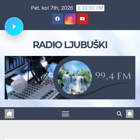
Skip
Pet. kol 7th, 2026
8:33:01 PM
to
content
RADIO LJUBUŠKI