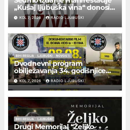
Sedmo izdanje manifestacije
„Kušaj ljubuška vina“ donosi
vrhunska vina, gastronomiju i
KOL 7, 2026
RADIO LJUBUŠKI
glazbu
BIH I REGIJA
LJUBUŠKI
NOVOSTI
Dvodnevni program
obilježavanja 34. godišnjice
pogibije generala Blaža
KOL 7, 2026
RADIO LJUBUŠKI
Kraljevića i osmorice
pripadnika HOS-a
BIH I REGIJA
LJUBUŠKI
Drugi Memorijal “Željko