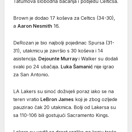
Tatumova slobodna bacanja i pobjedu Celticsa.
Brown je dodao 17 koševa za Celtics (34-30),
a
Aaron Nesmith
16.
DeRozan je bio najbolji pojedinac Spursa (31-
31), utakmicu je završio s 30 koševa i 14
asistencija.
Dejounte Murray
i Walker su dodali
svaki po 24 ubačaja.
Luka Šamanić
nije igrao
za San Antonio.
LA Lakers su sinoć doživjeli poraz iako se na
teren vratio
LeBron James
koji je zbog ozljede
pauzirao čak 20 utakmica. Bolji od Lakersa su
sa 110-106 bili gostujući Sacramento Kings.