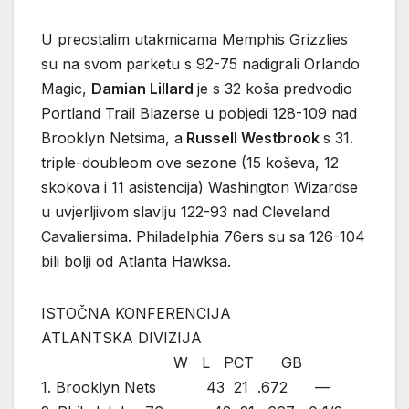
U preostalim utakmicama Memphis Grizzlies
su na svom parketu s 92-75 nadigrali Orlando
Magic,
Damian Lillard
je s 32 koša predvodio
Portland Trail Blazerse u pobjedi 128-109 nad
Brooklyn Netsima, a
Russell Westbrook
s 31.
triple-doubleom ove sezone (15 koševa, 12
skokova i 11 asistencija) Washington Wizardse
u uvjerljivom slavlju 122-93 nad Cleveland
Cavaliersima. Philadelphia 76ers su sa 126-104
bili bolji od Atlanta Hawksa.
ISTOČNA KONFERENCIJA
ATLANTSKA DIVIZIJA
W L PCT GB
1. Brooklyn Nets 43 21 .672 —