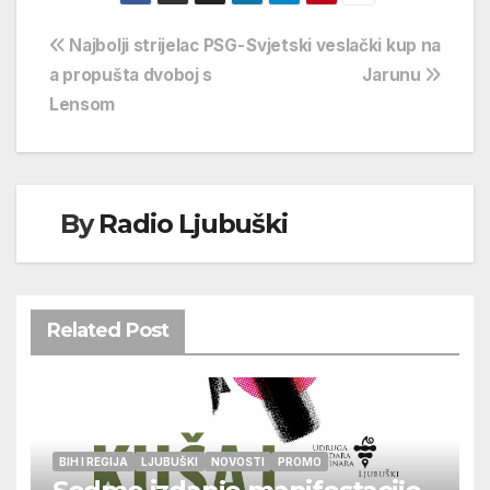
Navigacija
Najbolji strijelac PSG-
Svjetski veslački kup na
a propušta dvoboj s
Jarunu
objava
Lensom
By
Radio Ljubuški
Related Post
BIH I REGIJA
LJUBUŠKI
NOVOSTI
PROMO