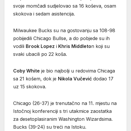
svoje momčadi sudjelovao sa 16 koševa, osam
skokova i sedam asistencija.
Milwaukee Bucks su na gostovanju sa 108-98
pobijedili Chicago Bullse, a do pobjede su ih
vodili
Brook Lopez
i
Khris Middleto
n koji su
svaki ubacili po 22 koša.
Coby White
je bio najbolji u redovima Chicaga
sa 21 košem, dok je
Nikola Vučević
dodao 17
uz 15 skokova.
Chicago (26-37) je trenutačno na 11. mjestu na
Istočnoj konferenciji s tri utakmice zaostatka
za desetoplasiranim Washington Wizardsima.
Bucks (39-24) su treći na Istoku.