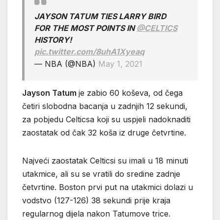
JAYSON TATUM TIES LARRY BIRD
FOR THE MOST POINTS IN
@CELTICS
HISTORY!
pic.twitter.com/8uhA1Xyeaq
— NBA (@NBA)
May 1, 2021
Jayson Tatum
je zabio 60 koševa, od čega
četiri slobodna bacanja u zadnjih 12 sekundi,
za pobjedu Celticsa koji su uspjeli nadoknaditi
zaostatak od čak 32 koša iz druge četvrtine.
Najveći zaostatak Celticsi su imali u 18 minuti
utakmice, ali su se vratili do sredine zadnje
četvrtine. Boston prvi put na utakmici dolazi u
vodstvo (127-126) 38 sekundi prije kraja
regularnog dijela nakon Tatumove trice.