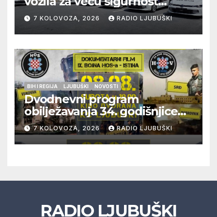
vozila za veću sigurnost
građana i učinkovitiji rad
7 KOLOVOZA, 2026
RADIO LJUBUŠKI
policije
BIH I REGIJA
LJUBUŠKI
NOVOSTI
Dvodnevni program
obilježavanja 34. godišnjice
pogibije generala Blaža
7 KOLOVOZA, 2026
RADIO LJUBUŠKI
Kraljevića i osmorice
pripadnika HOS-a
RADIO LJUBUŠKI