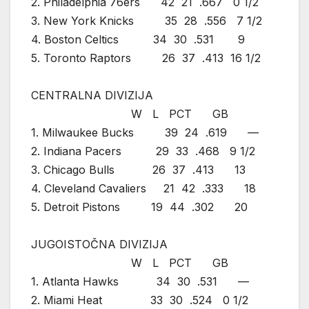
2. Philadelphia 76ers 42 21 .667 0 1/2
3. New York Knicks 35 28 .556 7 1/2
4. Boston Celtics 34 30 .531 9
5. Toronto Raptors 26 37 .413 16 1/2
CENTRALNA DIVIZIJA
W L PCT GB
1. Milwaukee Bucks 39 24 .619 —
2. Indiana Pacers 29 33 .468 9 1/2
3. Chicago Bulls 26 37 .413 13
4. Cleveland Cavaliers 21 42 .333 18
5. Detroit Pistons 19 44 .302 20
JUGOISTOČNA DIVIZIJA
W L PCT GB
1. Atlanta Hawks 34 30 .531 —
2. Miami Heat 33 30 .524 0 1/2