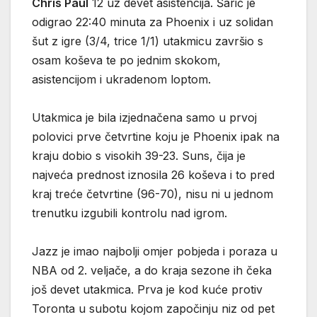
Chris Paul
12 uz devet asistencija. Šarić je
odigrao 22:40 minuta za Phoenix i uz solidan
šut z igre (3/4, trice 1/1) utakmicu završio s
osam koševa te po jednim skokom,
asistencijom i ukradenom loptom.
Utakmica je bila izjednačena samo u prvoj
polovici prve četvrtine koju je Phoenix ipak na
kraju dobio s visokih 39-23. Suns, čija je
najveća prednost iznosila 26 koševa i to pred
kraj treće četvrtine (96-70), nisu ni u jednom
trenutku izgubili kontrolu nad igrom.
Jazz je imao najbolji omjer pobjeda i poraza u
NBA od 2. veljače, a do kraja sezone ih čeka
još devet utakmica. Prva je kod kuće protiv
Toronta u subotu kojom započinju niz od pet