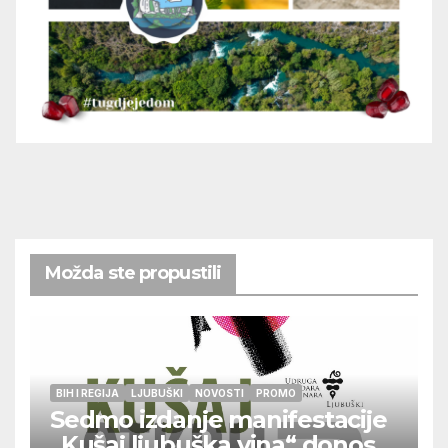
Možda ste propustili
BIH I REGIJA
LJUBUŠKI
NOVOSTI
PROMO
Sedmo izdanje manifestacije
„Kušaj ljubuška vina“ donosi