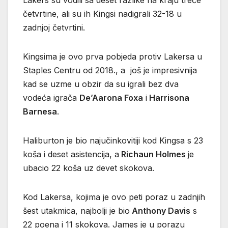
Lakers su vodili sa deset razlike na kraju treće
četvrtine, ali su ih Kingsi nadigrali 32-18 u
zadnjoj četvrtini.
Kingsima je ovo prva pobjeda protiv Lakersa u
Staples Centru od 2018., a još je impresivnija
kad se uzme u obzir da su igrali bez dva
vodeća igrača
De’Aarona Foxa
i
Harrisona
Barnesa
.
Haliburton je bio najučinkovitiji kod Kingsa s 23
koša i deset asistencija, a
Richaun Holmes
je
ubacio 22 koša uz devet skokova.
Kod Lakersa, kojima je ovo peti poraz u zadnjih
šest utakmica, najbolji je bio
Anthony Davis
s
22 poena i 11 skokova. James je u porazu