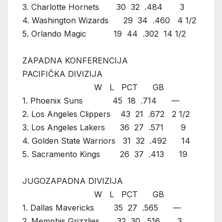
3. Charlotte Hornets 30 32 .484 3
4. Washington Wizards 29 34 .460 4 1/2
5. Orlando Magic 19 44 .302 14 1/2
ZAPADNA KONFERENCIJA
PACIFIČKA DIVIZIJA
W L PCT GB
1. Phoenix Suns 45 18 .714 —
2. Los Angeles Clippers 43 21 .672 2 1/2
3. Los Angeles Lakers 36 27 .571 9
4. Golden State Warriors 31 32 .492 14
5. Sacramento Kings 26 37 .413 19
JUGOZAPADNA DIVIZIJA
W L PCT GB
1. Dallas Mavericks 35 27 .565 —
2. Memphis Grizzlies 32 30 .516 3