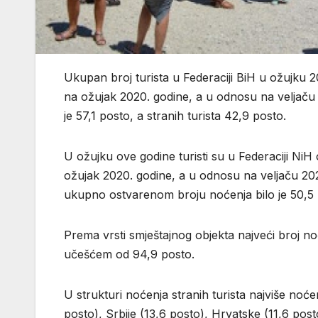
Ukupan broj turista u Federaciji BiH u ožujku 2
na ožujak 2020. godine, a u odnosu na veljaču 
je 57,1 posto, a stranih turista 42,9 posto.
U ožujku ove godine turisti su u Federaciji NiH 
ožujak 2020. godine, a u odnosu na veljaču 202
ukupno ostvarenom broju noćenja bilo je 50,5 p
Prema vrsti smještajnog objekta najveći broj noć
učešćem od 94,9 posto.
U strukturi noćenja stranih turista najviše noćen
posto), Srbije (13,6 posto), Hrvatske (11,6 pos