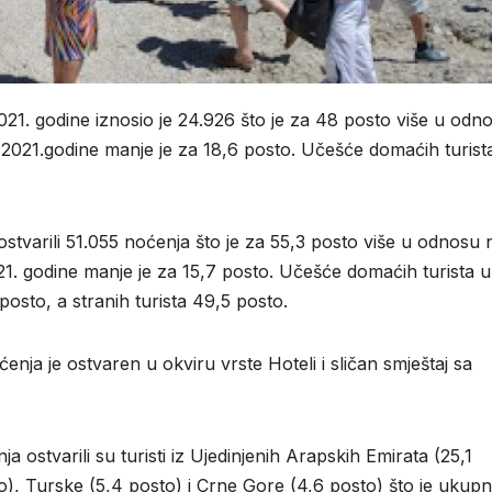
021. godine iznosio je 24.926 što je za 48 posto više u odn
2021.godine manje je za 18,6 posto. Učešće domaćih turista
ostvarili 51.055 noćenja što je za 55,3 posto više u odnosu 
1. godine manje je za 15,7 posto. Učešće domaćih turista u
osto, a stranih turista 49,5 posto.
enja je ostvaren u okviru vrste Hoteli i sličan smještaj sa
ja ostvarili su turisti iz Ujedinjenih Arapskih Emirata (25,1
to), Turske (5,4 posto) i Crne Gore (4,6 posto) što je ukup