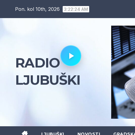
Skip
Pon. kol 10th, 2026
3:22:25 AM
to
content
RADIO
LJUBUŠKI
LJUBUŠKI
NOVOSTI
GRADSK