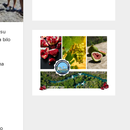
osu
 bilo
na
no