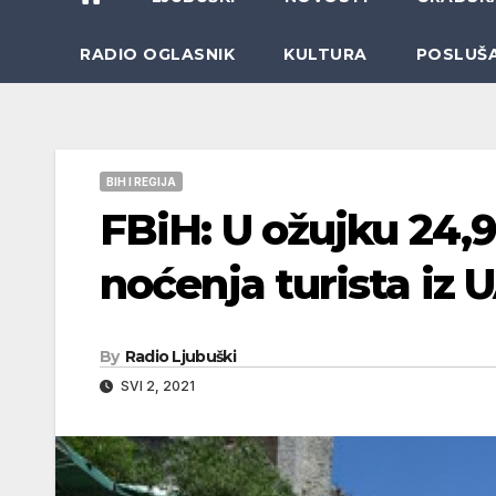
RADIO OGLASNIK
KULTURA
POSLUŠ
BIH I REGIJA
FBiH: U ožujku 24,9 
noćenja turista iz U
By
Radio Ljubuški
SVI 2, 2021