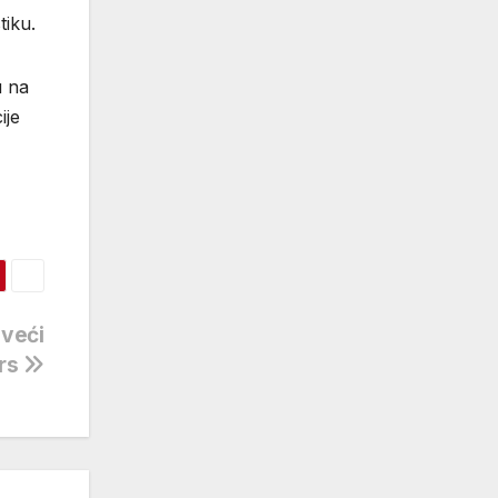
tiku.
u na
ije
jveći
krs