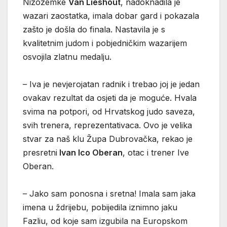
Nizozemke
Van Lieshout
, nadoknadila je
wazari zaostatka, imala dobar gard i pokazala
zašto je došla do finala. Nastavila je s
kvalitetnim judom i pobjedničkim wazarijem
osvojila zlatnu medalju.
– Iva je nevjerojatan radnik i trebao joj je jedan
ovakav rezultat da osjeti da je moguće. Hvala
svima na potpori, od Hrvatskog judo saveza,
svih trenera, reprezentativaca. Ovo je velika
stvar za naš klu Župa Dubrovačka, rekao je
presretni
Ivan Ico Oberan
, otac i trener Ive
Oberan.
– Jako sam ponosna i sretna! Imala sam jaka
imena u ždrijebu, pobijedila iznimno jaku
Fazliu, od koje sam izgubila na Europskom