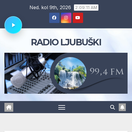
Skip
Ned. kol 9th, 2026
2:09:12 AM
to
content
RADIO LJUBUŠKI