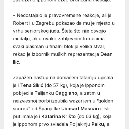
– Nedostajalo je pravovremene reakcije, ali je
Robert i u Zagrebu pokazao da mu je mjesto u
vrhu seniorskog juda. Šteta što nije osvojio
medalju, ali u ovako zahtjevnim trenucima
svaki plasman u finalni blok je velika stvar,
rekao je izbornik muških reprezentacija
Dean
Ilić
.
Zapažen nastup na domaćem tatamiju upisala
je i
Tena Šikić
(do 57 kg), koja je ipponom
pobijedila Talijanku
Caggiano
, a zatim u
neizvjesnoj borbi izgubila wazarijem u “golden
scoreu” od Španjolke
Ubasart Mascaro
. Isti
put imala je i
Katarina Krišto
(do 63 kg), koja
je ipponom prvo svladala Poljakinju
Palku
, a