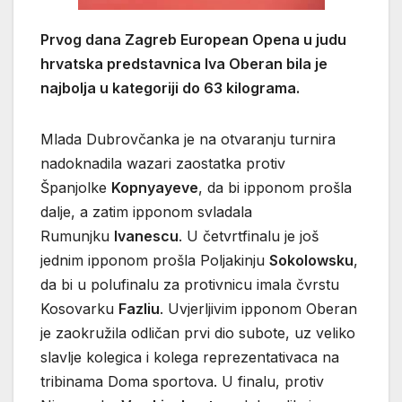
Prvog dana Zagreb European Opena u judu
hrvatska predstavnica Iva Oberan bila je
najbolja u kategoriji do 63 kilograma.
Mlada Dubrovčanka je na otvaranju turnira
nadoknadila wazari zaostatka protiv
Španjolke
Kopnyayeve
, da bi ipponom prošla
dalje, a zatim ipponom svladala
Rumunjku
Ivanescu
. U četvrtfinalu je još
jednim ipponom prošla Poljakinju
Sokolowsku
,
da bi u polufinalu za protivnicu imala čvrstu
Kosovarku
Fazliu
. Uvjerljivim ipponom Oberan
je zaokružila odličan prvi dio subote, uz veliko
slavlje kolegica i kolega reprezentativaca na
tribinama Doma sportova. U finalu, protiv