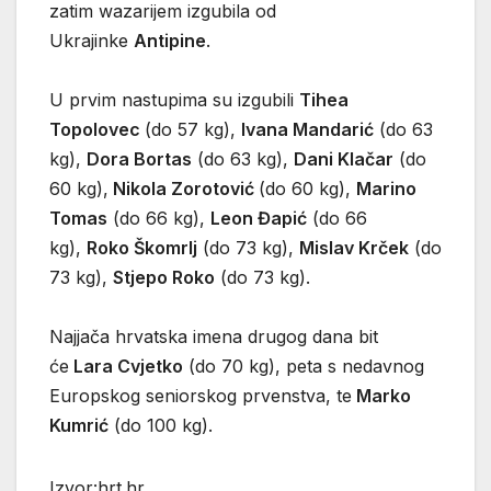
zatim wazarijem izgubila od
Ukrajinke
Antipine
.
U prvim nastupima su izgubili
Tihea
Topolovec
(do 57 kg),
Ivana Mandarić
(do 63
kg),
Dora Bortas
(do 63 kg),
Dani Klačar
(do
60 kg),
Nikola Zorotović
(do 60 kg),
Marino
Tomas
(do 66 kg),
Leon Đapić
(do 66
kg),
Roko Škomrlj
(do 73 kg),
Mislav Krček
(do
73 kg),
Stjepo Roko
(do 73 kg).
Najjača hrvatska imena drugog dana bit
će
Lara Cvjetko
(do 70 kg), peta s nedavnog
Europskog seniorskog prvenstva, te
Marko
Kumrić
(do 100 kg).
Izvor:hrt.hr