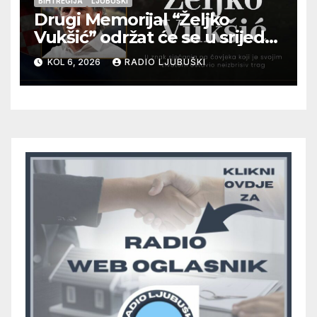
BIH I REGIJA
LJUBUŠKI
Drugi Memorijal “Željko
Vukšić” održat će se u srijedu
12. kolovoza u Otoku
KOL 6, 2026
RADIO LJUBUŠKI