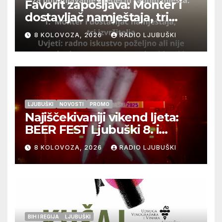
Favorit zapošljava: Monter i
dostavljač namještaja, tri
izvršitelja
8 KOLOVOZA, 2026
RADIO LJUBUŠKI
LJUBUŠKI
NOVOSTI
PROMO
Najiščekivaniji vikend ljeta:
BEER FEST Ljubuški 8. i
9.kolovoza
8 KOLOVOZA, 2026
RADIO LJUBUŠKI
BIH I REGIJA
LJUBUŠKI