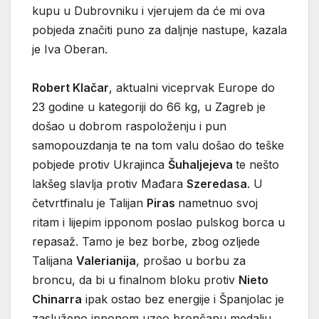
kupu u Dubrovniku i vjerujem da će mi ova
pobjeda značiti puno za daljnje nastupe, kazala
je Iva Oberan.
Robert Klačar
, aktualni viceprvak Europe do
23 godine u kategoriji do 66 kg, u Zagreb je
došao u dobrom raspoloženju i pun
samopouzdanja te na tom valu došao do teške
pobjede protiv Ukrajinca
Šuhaljejeva
te nešto
lakšeg slavlja protiv Mađara
Szeredasa
. U
četvrtfinalu je Talijan
Piras
nametnuo svoj
ritam i lijepim ipponom poslao pulskog borca u
repasaž. Tamo je bez borbe, zbog ozljede
Talijana
Valerianija
, prošao u borbu za
broncu, da bi u finalnom bloku protiv
Nieto
Chinarra
ipak ostao bez energije i Španjolac je
zasluženo ipponom uzeo brončanu medalju.