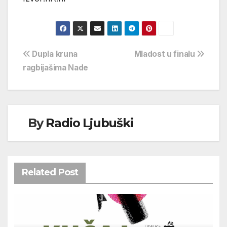
Navigacija
Dupla kruna
Mladost u finalu
ragbijašima Nade
objava
By
Radio Ljubuški
Related Post