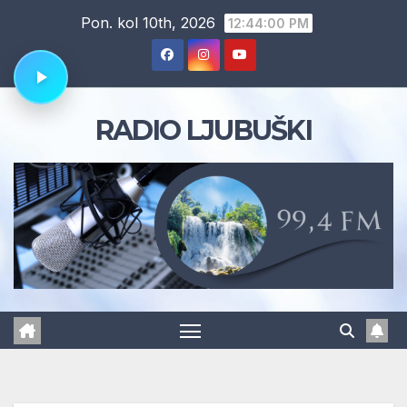
Skip
Pon. kol 10th, 2026
12:44:01 PM
to
content
RADIO LJUBUŠKI