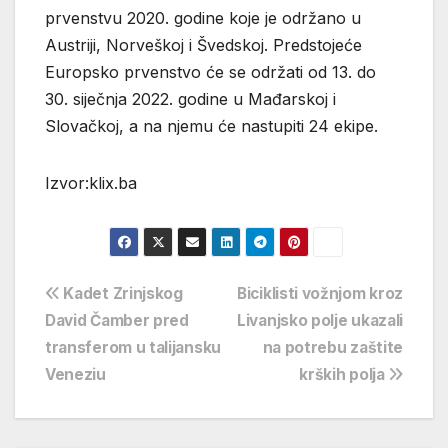
prvenstvu 2020. godine koje je održano u
Austriji, Norveškoj i Švedskoj. Predstojeće
Europsko prvenstvo će se održati od 13. do
30. siječnja 2022. godine u Mađarskoj i
Slovačkoj, a na njemu će nastupiti 24 ekipe.
Izvor:klix.ba
Navigacija
Kadet Zrinjskog
Biciklisti vožnjom kroz
David Čamber pred
Livanjsko polje ukazali
objava
transferom u talijansku
na potrebu zaštite
Veneziu
krških polja