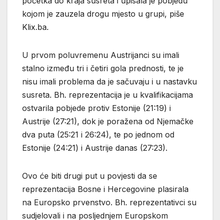
početka do kraja susreta i upisala je pobjedu
kojom je zauzela drogu mjesto u grupi, piše
Klix.ba.
U prvom poluvremenu Austrijanci su imali
stalno između tri i četiri gola prednosti, te je
nisu imali problema da je sačuvaju i u nastavku
susreta. Bh. reprezentacija je u kvalifikacijama
ostvarila pobjede protiv Estonije (21:19) i
Austrije (27:21), dok je poražena od Njemačke
dva puta (25:21 i 26:24), te po jednom od
Estonije (24:21) i Austrije danas (27:23).
Ovo će biti drugi put u povjesti da se
reprezentacija Bosne i Hercegovine plasirala
na Europsko prvenstvo. Bh. reprezentativci su
sudjelovali i na posljednjem Europskom