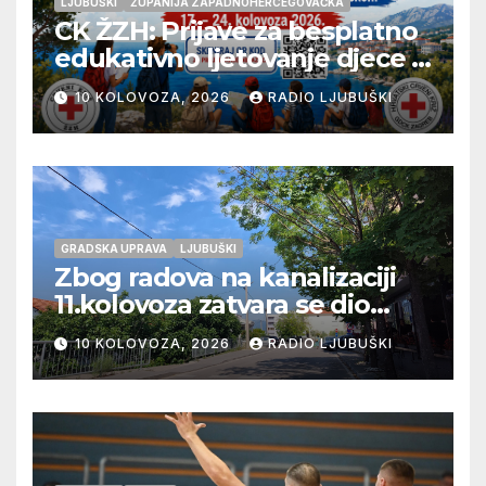
LJUBUŠKI
ŽUPANIJA ZAPADNOHERCEGOVAČKA
CK ŽZH: Prijave za besplatno
edukativno ljetovanje djece u
Novom Vinodolskom
10 KOLOVOZA, 2026
RADIO LJUBUŠKI
GRADSKA UPRAVA
LJUBUŠKI
Zbog radova na kanalizaciji
11.kolovoza zatvara se dio
ulice Petra Barbarića
10 KOLOVOZA, 2026
RADIO LJUBUŠKI