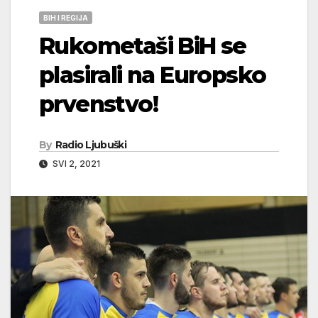
BIH I REGIJA
Rukometaši BiH se
plasirali na Europsko
prvenstvo!
By
Radio Ljubuški
SVI 2, 2021