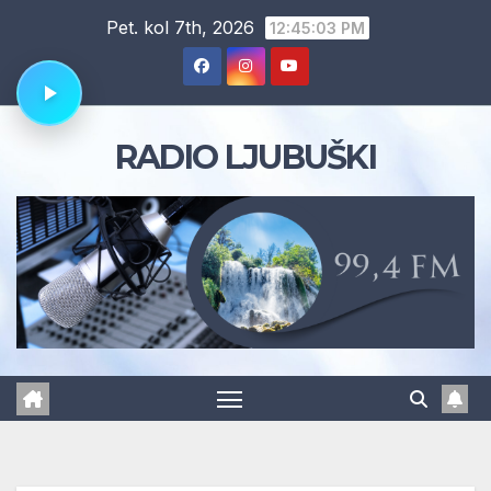
Skip
Pet. kol 7th, 2026
12:45:04 PM
to
content
RADIO LJUBUŠKI