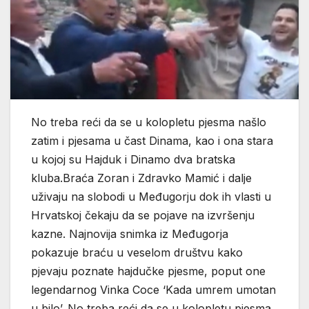
No treba reći da se u kolopletu pjesma našlo
zatim i pjesama u čast Dinama, kao i ona stara
u kojoj su Hajduk i Dinamo dva bratska
kluba.Braća Zoran i Zdravko Mamić i dalje
uživaju na slobodi u Međugorju dok ih vlasti u
Hrvatskoj čekaju da se pojave na izvršenju
kazne. Najnovija snimka iz Međugorja
pokazuje braću u veselom društvu kako
pjevaju poznate hajdučke pjesme, poput one
legendarnog Vinka Coce ‘Kada umrem umotan
u bilo’. No treba reći da se u kolopletu pjesma