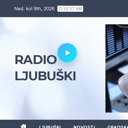
Skip
Ned. kol 9th, 2026
11:33:29 AM
to
content
RADIO
LJUBUŠKI
LJUBUŠKI
NOVOSTI
GRADSK