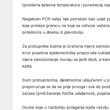
(povišena tjelesna temperatura i poremećaj osje
Negativan PCR nalaz nije potreban kao uvjet za
koje prelaze granicu na koje se odnose važeće 
poteškoće u disanju ili glavobolju.
Za pristupnike kojima je izrečena mjera samoizol
kroz posebne epidemiološke preporuke sukladno 
mjera samoizolacije moraju se javiti školi, a 
ispita.
Svim pristupnicima, djelatnicima uključenim u
preporučuje se da se prije prvoga i sve do posl
zaraze (pridržavanje fizičke udaljenosti, pojača
Osobe koje u razdoblju polaganja ispita razviju