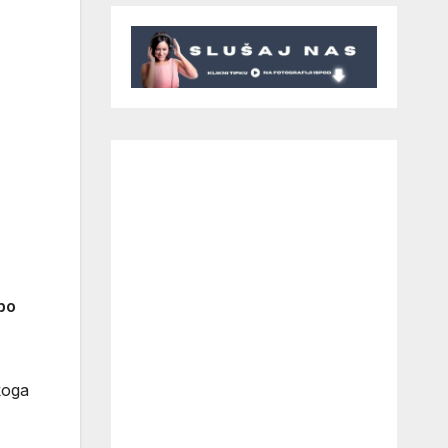
 po
koga