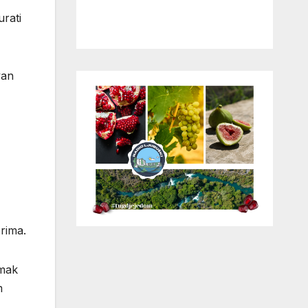
urati
van
orima.
zmak
m