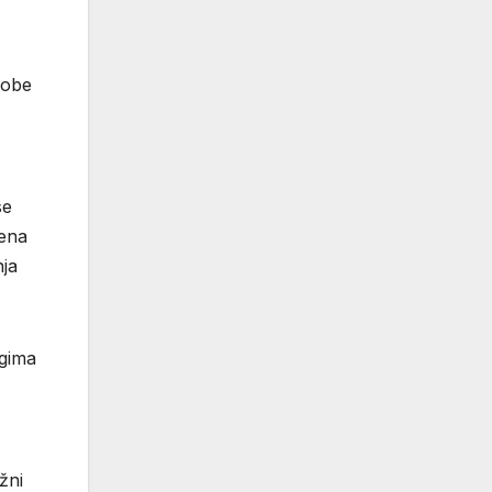
sobe
se
čena
nja
ugima
žni