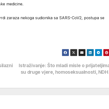
jske medicine.
tvrdi zaraza nekoga sudionika sa SARS-CoV2, postupa se
ilazni
Istraživanje: Što mladi misle o prijateljima
su druge vjere, homoseksualnosti, N