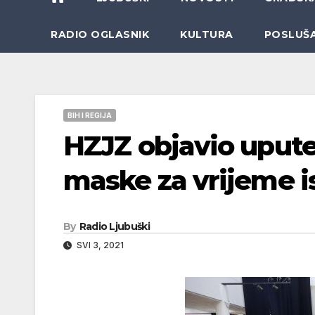
RADIO OGLASNIK
KULTURA
POSLUŠ
BIH I REGIJA
HZJZ objavio uput
maske za vrijeme i
By
Radio Ljubuški
SVI 3, 2021