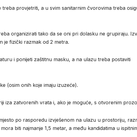
 treba provjetriti, a u svim sanitarnim čvorovima treba osig
eba organizirati tako da se oni pri dolasku ne grupiraju. Iz
an je fizički razmak od 2 metra.
raturu i ponijeti zaštitnu masku, a na ulazu treba postaviti
e (osim onih koje imaju izuzeće).
oriji iza zatvorenih vrata i, ako je moguće, s otvorenim proz
e mjesto po rasporedu izvješenom na ulazu u prostoriju, ra
 mora biti najmanje 1,5 metar, a među kandidatima u ispitni