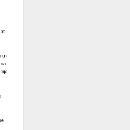
ati
ru i
ama
nije
e
be