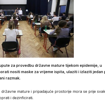
 upute za provedbu državne mature tijekom epidemije, u
ati nositi maske za vrijeme ispita, ulaziti i izlaziti jedan
sani razmak.
državne mature i pripadajuće prostorije mora se prije sva
rati i dezinficirati.