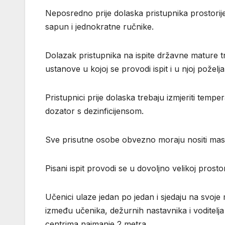
Neposredno prije dolaska pristupnika prostorije
sapun i jednokratne ručnike.
Dolazak pristupnika na ispite državne mature tr
ustanove u kojoj se provodi ispit i u njoj poželj
Pristupnici prije dolaska trebaju izmjeriti tempe
dozator s dezinficijensom.
Sve prisutne osobe obvezno moraju nositi mask
Pisani ispit provodi se u dovoljno velikoj prost
Učenici ulaze jedan po jedan i sjedaju na svoj
između učenika, dežurnih nastavnika i voditelja
centrima najmanje 2 metra.