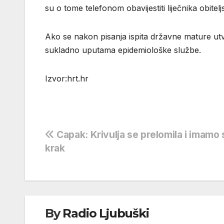
su o tome telefonom obavijestiti liječnika obitel
Ako se nakon pisanja ispita državne mature u
sukladno uputama epidemiološke službe.
Izvor:hrt.hr
Navigacija
Capak: Krivulja se prelomila i imamo s
krak
objava
By
Radio Ljubuški