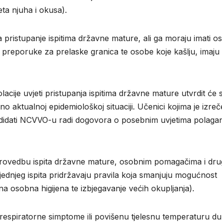
ta njuha i okusa).
 pristupanje ispitima državne mature, ali ga moraju imati o
preporuke za prelaske granica te osobe koje kašlju, imaju
acije uvjeti pristupanja ispitima državne mature utvrdit će 
aktualnoj epidemiološkoj situaciji. Učenici kojima je izre
kandidati NCVVO-u radi dogovora o posebnim uvjetima polaga
 provedbu ispita državne mature, osobnim pomagačima i dr
jednjeg ispita pridržavaju pravila koja smanjuju mogućnost
na osobna higijena te izbjegavanje većih okupljanja).
 respiratorne simptome ili povišenu tjelesnu temperaturu du