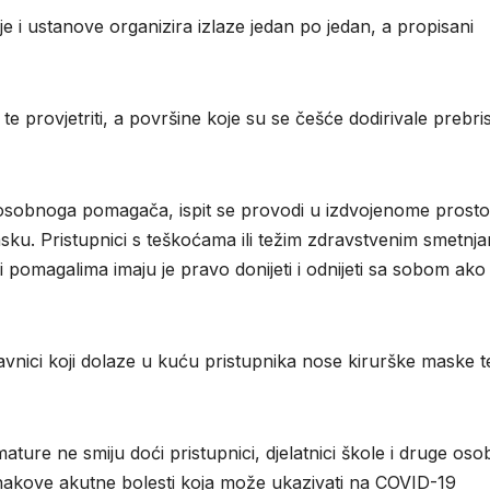
ije i ustanove organizira izlaze jedan po jedan, a propisani
ti te provjetriti, a površine koje su se češće dodirivale prebris
osobnoga pomagača, ispit se provodi u izdvojenome prosto
ku. Pristupnici s teškoćama ili težim zdravstvenim smetnj
pomagalima imaju je pravo donijeti i odnijeti sa sobom ako 
avnici koji dolaze u kuću pristupnika nose kirurške maske t
ture ne smiju doći pristupnici, djelatnici škole i druge oso
nakove akutne bolesti koja može ukazivati na COVID-19