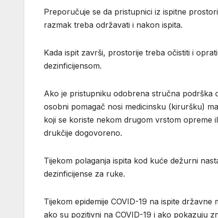
Preporučuje se da pristupnici iz ispitne prostor
razmak treba održavati i nakon ispita.
Kada ispit završi, prostorije treba očistiti i opra
dezinficijensom.
Ako je pristupniku odobrena stručna podrška 
osobni pomagač nosi medicinsku (kiruršku) mas
koji se koriste nekom drugom vrstom opreme ili 
drukčije dogovoreno.
Tijekom polaganja ispita kod kuće dežurni nast
dezinficijense za ruke.
Tijekom epidemije COVID-19 na ispite državne ma
ako su pozitivni na COVID-19 i ako pokazuju z