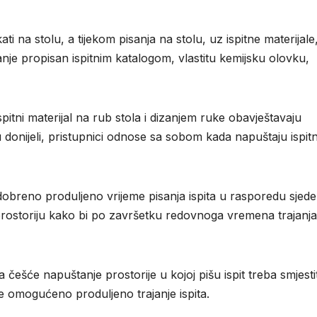
i na stolu, a tijekom pisanja na stolu, uz ispitne materijale
anje propisan ispitnim katalogom, vlastitu kemijsku olovku,
spitni materijal na rub stola i dizanjem ruke obavještavaju
 donijeli, pristupnici odnose sa sobom kada napuštaju ispit
dobreno produljeno vrijeme pisanja ispita u rasporedu sjede
 prostoriju kako bi po završetku redovnoga vremena trajanja
 češće napuštanje prostorije u kojoj pišu ispit treba smjestit
 je omogućeno produljeno trajanje ispita.