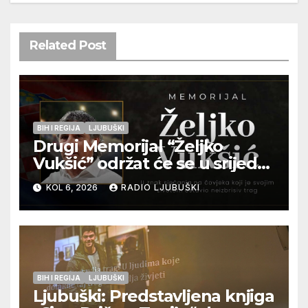
Related Post
BIH I REGIJA
LJUBUŠKI
Drugi Memorijal “Željko
Vukšić” održat će se u srijedu
12. kolovoza u Otoku
KOL 6, 2026
RADIO LJUBUŠKI
BIH I REGIJA
LJUBUŠKI
Ljubuški: Predstavljena knjiga