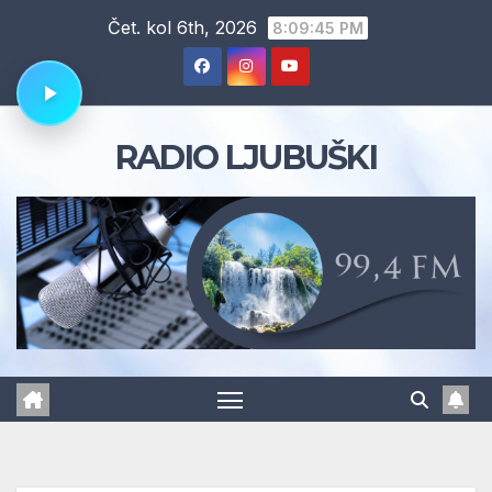
Skip
Čet. kol 6th, 2026
8:09:46 PM
to
content
RADIO LJUBUŠKI