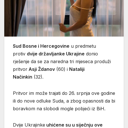
Sud Bosne i Hercegovine
u predmetu
protiv
dvije državljanke Ukrajine
donio
rješenje da se za naredna tri mjeseca produži
pritvor
Asji Ždanov
(60) i
Nataliji
Načinkin
(32).
Pritvor im može trajati do 26. srpnja ove godine
ili do nove odluke Suda, a zbog opasnosti da bi
boravkom na slobodi mogle pobjeći iz BiH.
Dvije Ukrajinke
uhićene su u siječnju ove