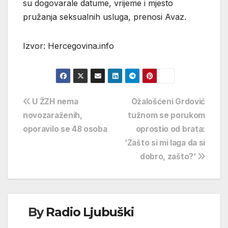
su dogovarale datume, vrijeme i mjesto
pružanja seksualnih usluga, prenosi Avaz.
Izvor: Hercegovina.info
Navigacija
U ŽZH nema
Ožalošćeni Grdović
novozaraženih,
tužnom se porukom
objava
oporavilo se 48 osoba
oprostio od brata:
‘Zašto si mi laga da si
dobro, zašto?‘
By
Radio Ljubuški