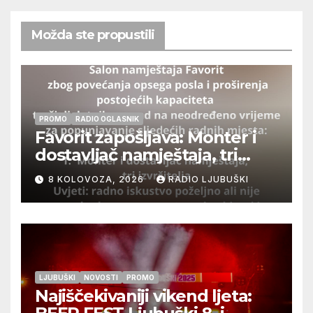
Možda ste propustili
PROMO
RADIO OGLASNIK
Favorit zapošljava: Monter i
dostavljač namještaja, tri
izvršitelja
8 KOLOVOZA, 2026
RADIO LJUBUŠKI
LJUBUŠKI
NOVOSTI
PROMO
Najiščekivaniji vikend ljeta: