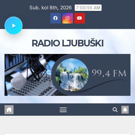
Skip
Sub. kol 8th, 2026
7:00:56 AM
to
content
RADIO LJUBUŠKI