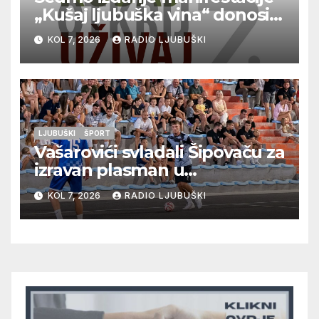
„Kušaj ljubuška vina“ donosi
vrhunska vina, gastronomiju i
KOL 7, 2026
RADIO LJUBUŠKI
glazbu
LJUBUŠKI
ŠPORT
Vašarovići svladali Šipovaču za
izravan plasman u
četvrtfinale, Grab izborio
KOL 7, 2026
RADIO LJUBUŠKI
prolazak dalje, Klobuk ispao,
večeras počinje četvrtfinale
juniora