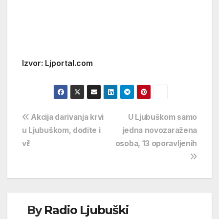
Izvor: Ljportal.com
Navigacija
Akcija darivanja krvi
U Ljubuškom samo
u Ljubuškom, dođite i
jedna novozaražena
objava
vi!
osoba, 13 oporavljenih
By
Radio Ljubuški