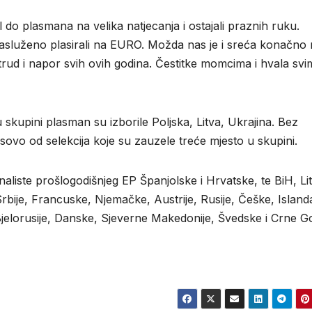
gol do plasmana na velika natjecanja i ostajali praznih ruku.
e zasluženo plasirali na EURO. Možda nas je i sreća konačno
trud i napor svih ovih godina. Čestitke momcima i hvala sv
skupini plasman su izborile Poljska, Litva, Ukrajina. Bez
osovo od selekcija koje su zauzele treće mjesto u skupini.
aliste prošlogodišnjeg EP Španjolske i Hrvatske, te BiH, Li
Srbije, Francuske, Njemačke, Austrije, Rusije, Češke, Island
jelorusije, Danske, Sjeverne Makedonije, Švedske i Crne G