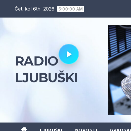
Skip
Čet. kol 6th, 2026
5:00:01 AM
to
content
RADIO
LJUBUŠKI
LJUBUŠKI
NOVOSTI
GRADSK