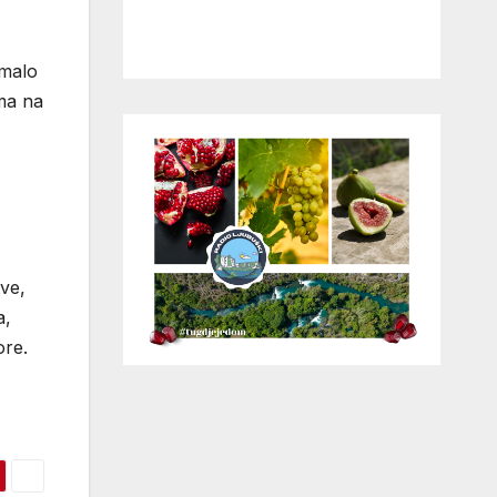
 malo
ima na
tve,
a,
ore.