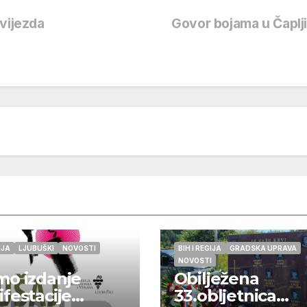
vijezda
Govor bojama u Čaplj
IJA
LJUBUŠKI
NOVOSTI
BIH I REGIJA
GRADSKA UPRAVA
NOVOSTI
o izdanje
Obilježena
festacije
33.obljetnica