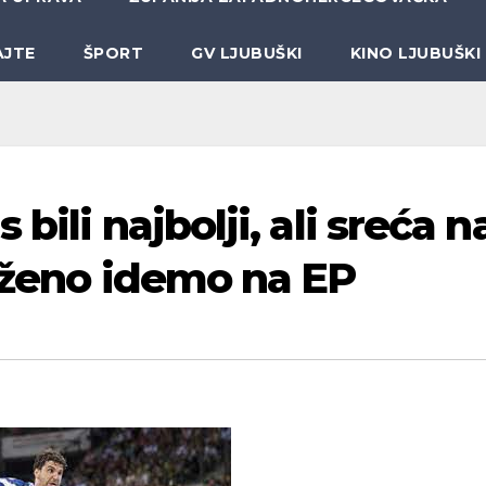
AJTE
ŠPORT
GV LJUBUŠKI
KINO LJUBUŠKI
bili najbolji, ali sreća n
luženo idemo na EP