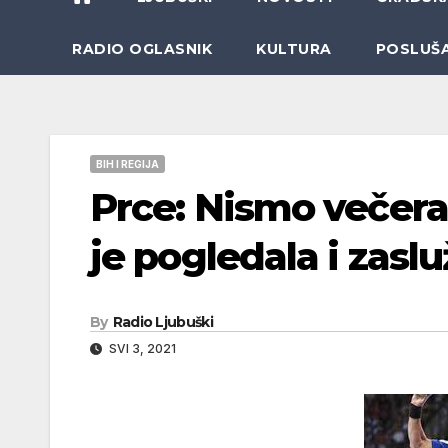
RADIO OGLASNIK
KULTURA
POSLUŠ
BIH I REGIJA
Prce: Nismo večeras 
je pogledala i zas
By
Radio Ljubuški
SVI 3, 2021