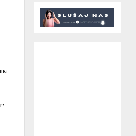
ana
je