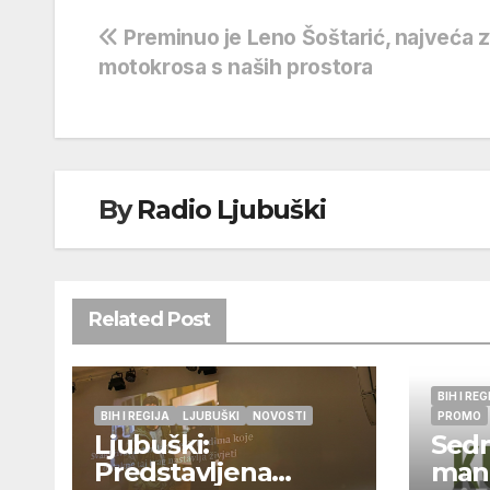
Navigacija
Preminuo je Leno Šoštarić, najveća z
motokrosa s naših prostora
objava
By
Radio Ljubuški
Related Post
BIH I REG
BIH I REGIJA
LJUBUŠKI
NOVOSTI
PROMO
Ljubuški:
Sedm
Predstavljena
mani