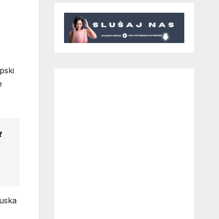
pski
e
t
cuska