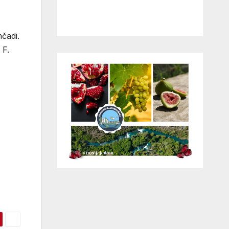
čadi.
 F.