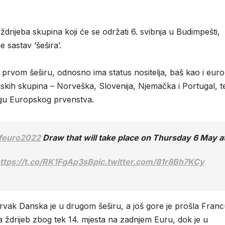
rijeba skupina koji će se održati 6. svibnja u Budimpešti,
 sastav ‘šešira’.
u prvom šeširu, odnosno ima status nositelja, baš kao i euro
ijskih skupina – Norveška, Slovenija, Njemačka i Portugal, t
ugu Europskog prvenstva.
feuro2022
Draw that will take place on Thursday 6 May a
ttps://t.co/RK1FgAp3sB
pic.twitter.com/81r8Bh7KCy
prvak Danska je u drugom šeširu, a još gore je prošla Fran
 ždrijeb zbog tek 14. mjesta na zadnjem Euru, dok je u