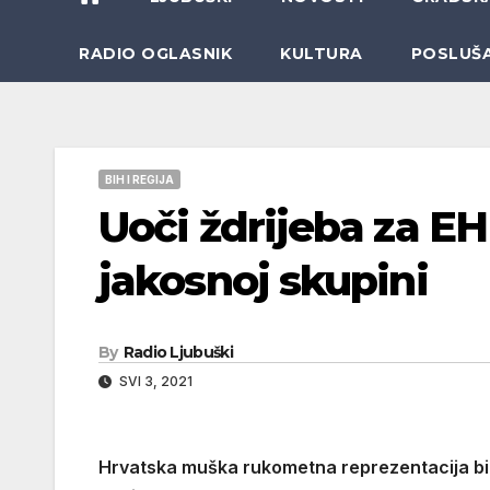
RADIO OGLASNIK
KULTURA
POSLUŠ
BIH I REGIJA
Uoči ždrijeba za EH
jakosnoj skupini
By
Radio Ljubuški
SVI 3, 2021
Hrvatska muška rukometna reprezentacija bit 