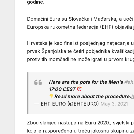
godine.
Domaćini Eura su Slovačka i Mađarska, a uoči žd
Europska rukometna federacija (EHF) objavila je
Hrvatska je kao finalist posljednjeg natjecanja 
prvak Španjolska te četiri pobjednika kvalifikac
protiv tih momčadi ne može igrati u prvom kr
Here are the pots for the Men's
#eh
17:00 CEST
Read more about the procedure:
h
— EHF EURO (@EHFEURO)
May 3, 2021
Zbog slabijeg nastupa na Euru 2020., svjetski 
koja je raspoređena u treću jakosnu skupinu za