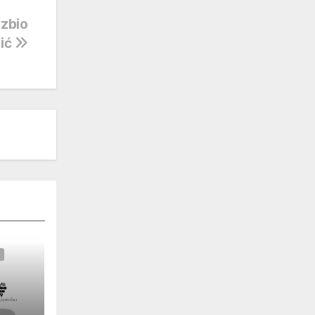
azbio
vić