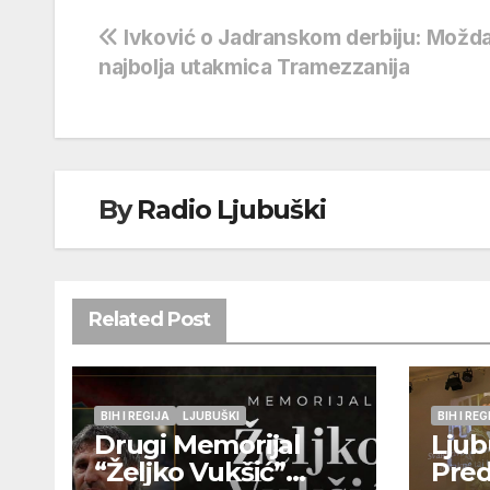
Navigacija
Ivković o Jadranskom derbiju: Možd
najbolja utakmica Tramezzanija
objava
By
Radio Ljubuški
Related Post
BIH I REGIJA
LJUBUŠKI
BIH I REG
Drugi Memorijal
Ljub
“Željko Vukšić”
Pred