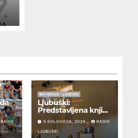
BIH I REGIJA
LJUBUŠKI
eda
Ljubuški:
Predstavljena knjiga
a
„Sin – Priča o Toniju“
RADIO
5 KOLOVOZA, 2026
RADIO
dr. sc. Zdenka
Hercega
LJUBUŠKI