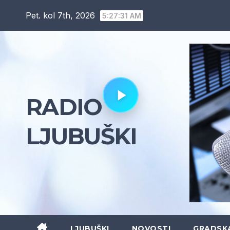
Skip
Pet. kol 7th, 2026
5:27:31 AM
to
content
RADIO
LJUBUŠKI
LJUBUŠKI
NOVOSTI
GRADSK