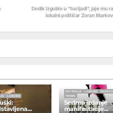
a
Dodik izgubio u “tucijadi”, jaje mu r
lokalni političar Zoran Marko
BIH I REGIJA
LJUBUŠKI
NOVOSTI
IJA
LJUBUŠKI
PROMO
uški:
Sedmo izdanje
stavljena
manifestacije