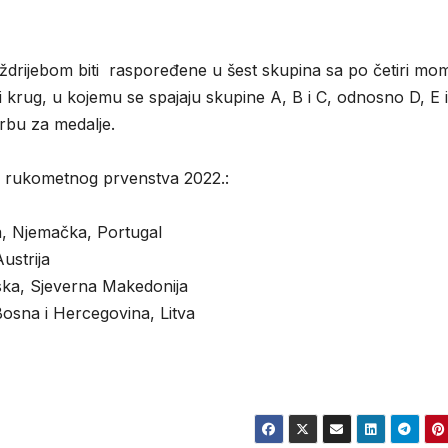
 ždrijebom biti raspoređene u šest skupina sa po četiri mom
i krug, u kojemu se spajaju skupine A, B i C, odnosno D, E i
rbu za medalje.
og rukometnog prvenstva 2022.:
, Njemačka, Portugal
ustrija
uska, Sjeverna Makedonija
Bosna i Hercegovina, Litva