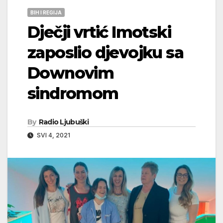
BIH I REGIJA
Dječji vrtić Imotski
zaposlio djevojku sa
Downovim
sindromom
By
Radio Ljubuški
SVI 4, 2021