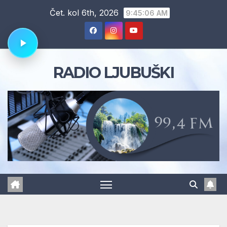
Skip
Čet. kol 6th, 2026
9:45:07 AM
to
content
RADIO LJUBUŠKI