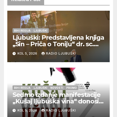
BIH I REGIJA
LJUBUŠKI
Ljubuški: Predstavljena knjiga
„Sin – Priča o Toniju“ dr. sc.
Zdenka Hercega
KOL 5, 2026
RADIO LJUBUŠKI
BIH I REGIJA
LJUBUŠKI
NOVOSTI
PROMO
Sedmo izdanje manifestacije
„Kušaj ljubuška vina“ donosi
vrhunska vina, gastronomiju i
KOL 5, 2026
RADIO LJUBUŠKI
glazbu