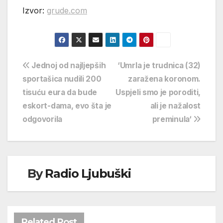
Izvor:
grude.com
Navigacija
Jednoj od najljepših
‘Umrla je trudnica (32)
sportašica nudili 200
zaražena koronom.
objava
tisuću eura da bude
Uspjeli smo je poroditi,
eskort-dama, evo šta je
ali je nažalost
odgovorila
preminula‘
By
Radio Ljubuški
Related Post