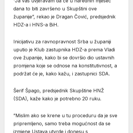
”Ja vas uvjeravam da će u narednih mjesec
dana to biti završeno u Skupštini ove
županije”, rekao je Dragan Čović, predsjednik
HDZ-a i HNS-a BiH.
Inicijativu za ravnopravnost Srba u županiji
uputio je Klub zastupnika HDZ-a prema Vladi
ove županije, kako bi se dovršio dio ustavnih
promjena koje se odnose na konstitutivnost, a
podržat će je, kako kažu, i zastupnici SDA.
Šerif Špago, predsjednik Skupštine HNŽ
(SDA), kaže kako je potrebno 20 ruku.
”Mislim ako se krene u tu proceduru da je sve
pripremljeno, samo treba mogućnost da se
izmjene Ustava utvrde i donesu s