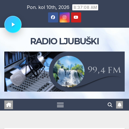
Skip
Pon. kol 10th, 2026
8:37:09 AM
to
content
RADIO LJUBUŠKI