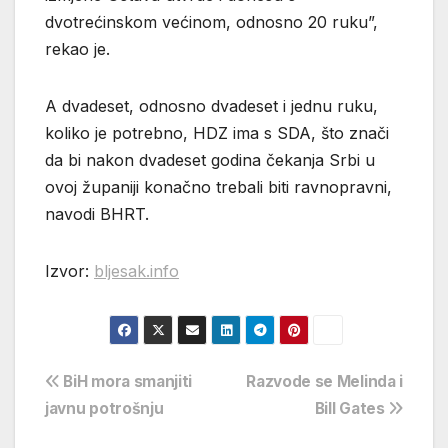
dvotrećinskom većinom, odnosno 20 ruku”,
rekao je.
A dvadeset, odnosno dvadeset i jednu ruku,
koliko je potrebno, HDZ ima s SDA, što znači
da bi nakon dvadeset godina čekanja Srbi u
ovoj županiji konačno trebali biti ravnopravni,
navodi BHRT.
Izvor:
bljesak.info
Navigacija
BiH mora smanjiti
Razvode se Melinda i
javnu potrošnju
Bill Gates
objava