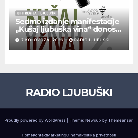
BIH I REGIJA
LJUBUŠKI
Sedmo izdanje manifestacije
„Kušaj ljubuška vina“ donosi
vrhunska vina, gastronomiju i
7 KOLOVOZA, 2026
RADIO LJUBUŠKI
glazbu
RADIO LJUBUŠKI
Proudly powered by WordPress
|
Theme: Newsup by
Themeansar
.
Home
Kontakt
Marketing
O nama
Politika privatnosti