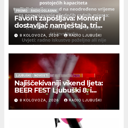
PROMO
RADIO OGLASNIK
Favorit zapošljava: Monter i
dostavljač namještaja, tri
izvršitelja
8 KOLOVOZA, 2026
RADIO LJUBUŠKI
LJUBUŠKI
NOVOSTI
Najiščekivaniji vikend ljeta:
BEER FEST Ljubuški 8. i
9.kolovoza
8 KOLOVOZA, 2026
RADIO LJUBUŠKI