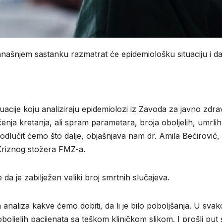
našnjem sastanku razmatrat će epidemiološku situaciju i da
acije koju analiziraju epidemiolozi iz Zavoda za javno zdra
ičenja kretanja, ali spram parametara, broja oboljelih, umrlih
, odlučit ćemo što dalje, objašnjava nam dr. Amila Bećirović,
 Kriznog stožera FMZ-a.
te da je zabilježen veliki broj smrtnih slučajeva.
ta analiza kakve ćemo dobiti, da li je bilo poboljšanja. U sva
, oboljelih pacijenata sa teškom kliničkom slikom. I prošli pu