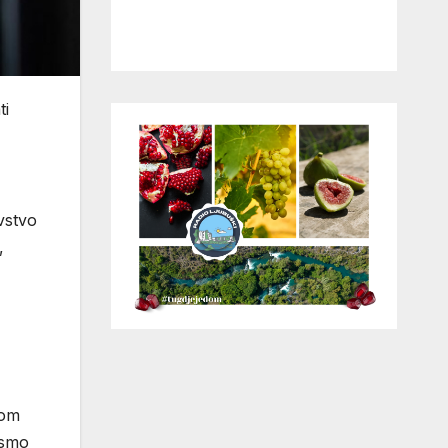
ti
vstvo
,
kom
t smo