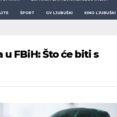
AJTE
ŠPORT
GV LJUBUŠKI
KINO LJUBUŠKI
 u FBiH: Što će biti s