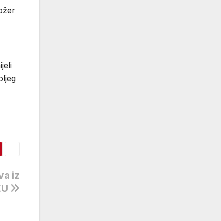
tožer
jeli
oljeg
va iz
EU