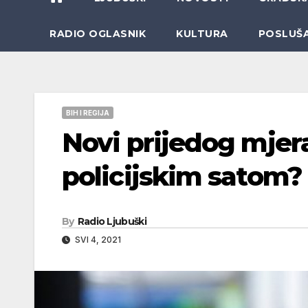
RADIO OGLASNIK
KULTURA
POSLUŠ
BIH I REGIJA
Novi prijedog mjera
policijskim satom?
By
Radio Ljubuški
SVI 4, 2021