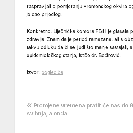
raspravljali o pomjeranju vremenskog okvira ogr
je dao prijedlog.
Konkretno, Liječnička komora FBiH je glasala p
zdravlja. Znam da je period ramazana, ali s obz
takvu odluku da bi se ljudi što manje sastajali, s
epidemiološkog stanja, ističe dr. Bećirović.
Izvor:
pogled.ba
Navigacija
Promjene vremena pratit će nas do 8
svibnja, a onda…
objava