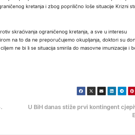
aničenog kretanja i zbog poprilično loše situacije Krizni s
rotiv skraćivanja ograničenog kretanja, a sve u interesu
irom na to da ne preporučujemo okupljanja, doktori su doni
 ciljem ne bi li se situacija smirila do masovne imunizacije i b
.
U BiH danas stiže prvi kontingent cjepi