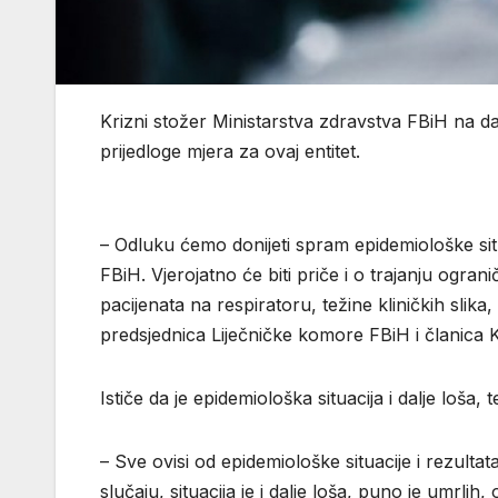
Krizni stožer Ministarstva zdravstva FBiH na da
prijedloge mjera za ovaj entitet.
– Odluku ćemo donijeti spram epidemiološke situ
FBiH. Vjerojatno će biti priče i o trajanju ogran
pacijenata na respiratoru, težine kliničkih slika
predsjednica Liječničke komore FBiH i članica
Ističe da je epidemiološka situacija i dalje loša, 
– Sve ovisi od epidemiološke situacije i rezulta
slučaju, situacija je i dalje loša, puno je umrlih