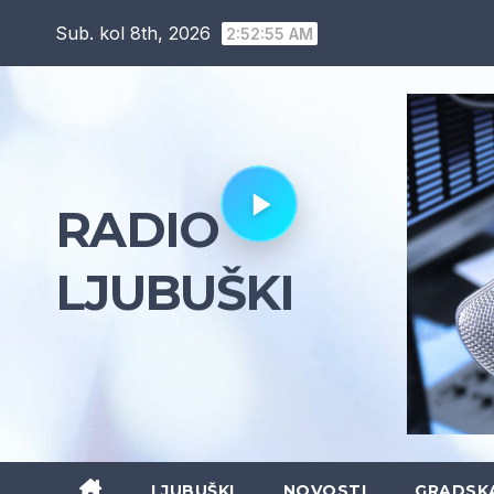
Skip
Sub. kol 8th, 2026
2:52:56 AM
to
content
RADIO
LJUBUŠKI
LJUBUŠKI
NOVOSTI
GRADSK