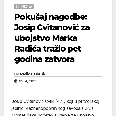
BIH I REGIJA
Pokušaj nagodbe:
Josip Cvitanović za
ubojstvo Marka
Radića tražio pet
godina zatvora
By
Radio Ljubuški
SVI 4, 2021
Josip Cvitanović Cviki (47), koji u pritvorskoj
jedinici Kaznenopopravnog zavoda (KPZ)
Mostar čeka početak suđenja za ubojstvo