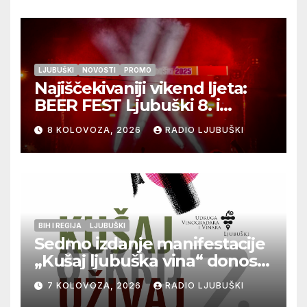
LJUBUŠKI
NOVOSTI
PROMO
Najiščekivaniji vikend ljeta:
BEER FEST Ljubuški 8. i
9.kolovoza
8 KOLOVOZA, 2026
RADIO LJUBUŠKI
BIH I REGIJA
LJUBUŠKI
Sedmo izdanje manifestacije
„Kušaj ljubuška vina“ donosi
vrhunska vina, gastronomiju i
7 KOLOVOZA, 2026
RADIO LJUBUŠKI
glazbu