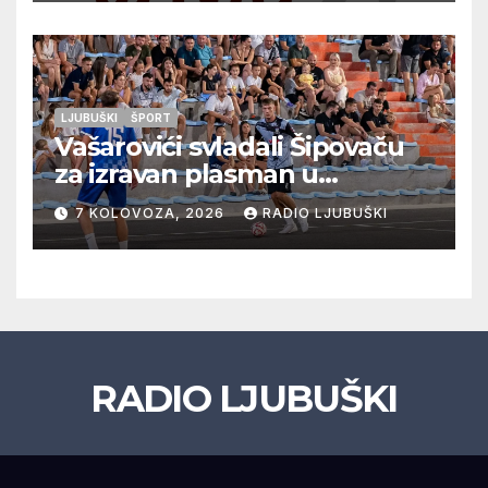
LJUBUŠKI
ŠPORT
Vašarovići svladali Šipovaču
za izravan plasman u
četvrtfinale, Grab izborio
7 KOLOVOZA, 2026
RADIO LJUBUŠKI
prolazak dalje, Klobuk ispao,
večeras počinje četvrtfinale
juniora
RADIO LJUBUŠKI