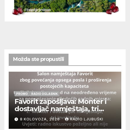
Možda ste propustili
PROMO
RADIO OGLASNIK
Favorit zapošljava: Monter i
dostavljač namještaja, tri
izvršitelja
8 KOLOVOZA, 2026
RADIO LJUBUŠKI