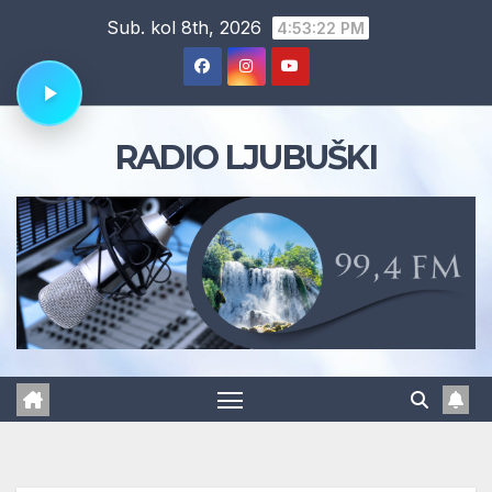
Skip
Sub. kol 8th, 2026
4:53:23 PM
to
content
RADIO LJUBUŠKI