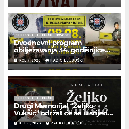
glazbu
BIH I REGIJA
LJUBUŠKI
NOVOSTI
Dvodnevni program
obilježavanja 34. godišnjice
pogibije generala Blaža
KOL 7, 2026
RADIO LJUBUŠKI
Kraljevića i osmorice
pripadnika HOS-a
BIH I REGIJA
LJUBUŠKI
Drugi Memorijal “Željko
Vukšić” održat će se u srijedu
12. kolovoza u Otoku
KOL 6, 2026
RADIO LJUBUŠKI