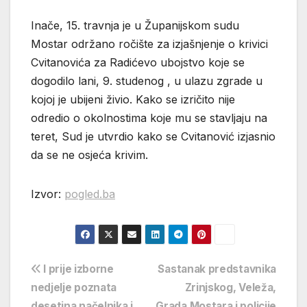
Inače, 15. travnja je u Županijskom sudu
Mostar održano ročište za izjašnjenje o krivici
Cvitanovića za Radićevo ubojstvo koje se
dogodilo lani, 9. studenog , u ulazu zgrade u
kojoj je ubijeni živio. Kako se izričito nije
odredio o okolnostima koje mu se stavljaju na
teret, Sud je utvrdio kako se Cvitanović izjasnio
da se ne osjeća krivim.
Izvor:
pogled.ba
Navigacija
I prije izborne
Sastanak predstavnika
nedjelje poznata
Zrinjskog, Veleža,
objava
desetina načelnika i
Grada Mostara i policije