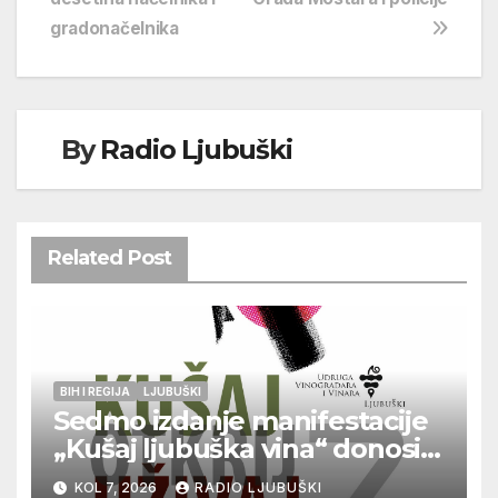
gradonačelnika
By
Radio Ljubuški
Related Post
BIH I REGIJA
LJUBUŠKI
Sedmo izdanje manifestacije
„Kušaj ljubuška vina“ donosi
vrhunska vina, gastronomiju i
KOL 7, 2026
RADIO LJUBUŠKI