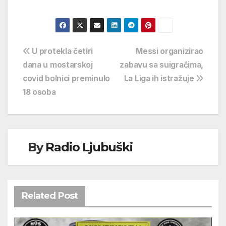
Navigacija
U protekla četiri
Messi organizirao
dana u mostarskoj
zabavu sa suigračima,
objava
covid bolnici preminulo
La Liga ih istražuje
18 osoba
By
Radio Ljubuški
Related Post