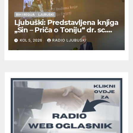
BIH I REGIJA
LJUBUŠKI
Ljubuški: Predstavljena knjiga
„Sin – Priča o Toniju“ dr. sc.
Zdenka Hercega
KOL 5, 2026
RADIO LJUBUŠKI