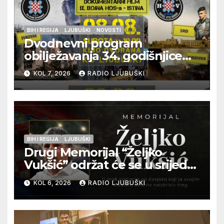
BIH I REGIJA
LJUBUŠKI
NOVOSTI
Dvodnevni program
obilježavanja 34. godišnjice
pogibije generala Blaža
KOL 7, 2026
RADIO LJUBUŠKI
Kraljevića i osmorice
pripadnika HOS-a
BIH I REGIJA
LJUBUŠKI
Drugi Memorijal “Željko
Vukšić” održat će se u srijedu
12. kolovoza u Otoku
KOL 6, 2026
RADIO LJUBUŠKI