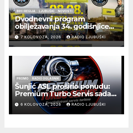
BIH I REGIJA
LJUBUŠKI
NOVOSTI
Dvodnevni program
obilježavanja 34. godišnjice
pogibije generala Blaža
7 KOLOVOZA, 2026
RADIO LJUBUŠKI
Kraljevića i osmorice
pripadnika HOS-a
PROMO
RADIO OGLASNIK
Šunjić ASL proširio ponudu:
Premium Turbo Servis sada
na jednoj adresi u Ljubuškom
6 KOLOVOZA, 2026
RADIO LJUBUŠKI