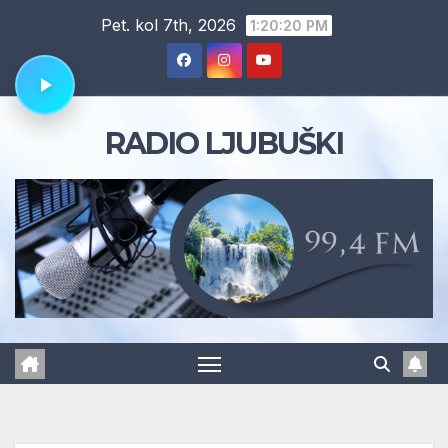
Skip
Pet. kol 7th, 2026
1:20:21 PM
to
content
RADIO LJUBUŠKI