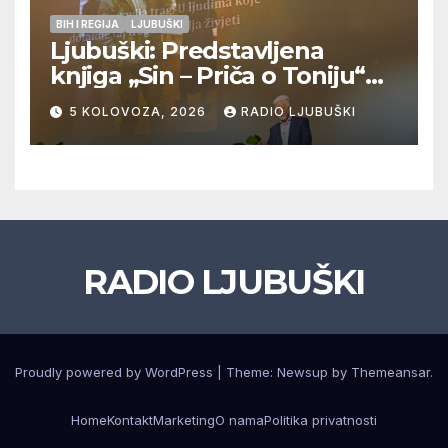
BIH I REGIJA
LJUBUŠKI
Ljubuški: Predstavljena
knjiga „Sin – Priča o Toniju“
dr. sc. Zdenka Hercega
5 KOLOVOZA, 2026
RADIO LJUBUŠKI
RADIO LJUBUŠKI
Proudly powered by WordPress
|
Theme: Newsup by
Themeansar
.
Home
Kontakt
Marketing
O nama
Politika privatnosti