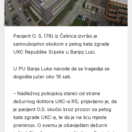
Pacijent O. S. (78) iz Čelinca izvršio je
samoubojstvo skokom s petog kata zgrade
UKC Republike Srpske u Banjoj Luci.
U PU Banja Luka navode da se tragedija se
dogodila jučer oko 16 sati.
– Nadležnoj policijskoj stanici od strane
dežurnog doktora UKC-a RS, prijavljeno je, da
je pacijent O.S. skočio kroz prozor sa petog
kata zgrade UKC-a, te da je na licu mjesta
preminuo. O svemu je obaviješten dežurni