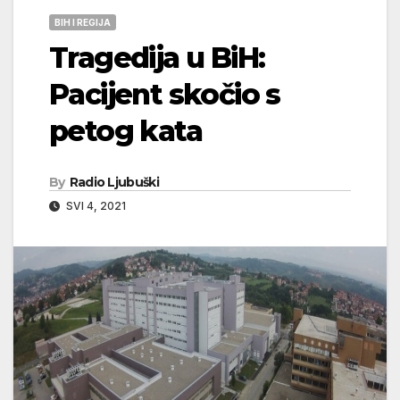
BIH I REGIJA
Tragedija u BiH:
Pacijent skočio s
petog kata
By
Radio Ljubuški
SVI 4, 2021