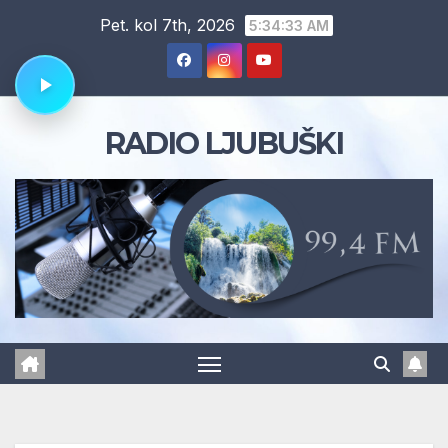
Skip
Pet. kol 7th, 2026
5:34:34 AM
to
content
RADIO LJUBUŠKI