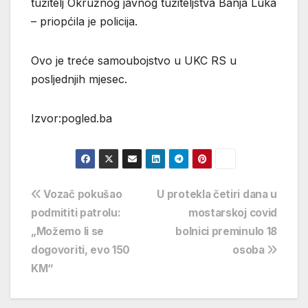
tužitelj Okružnog javnog tužiteljstva Banja Luka
– priopćila je policija.
Ovo je treće samoubojstvo u UKC RS u
posljednjih mjesec.
Izvor:pogled.ba
Navigacija
Vozač pokušao
U protekla četiri dana u
podmititi patrolu:
mostarskoj covid
objava
„Možemo li se
bolnici preminulo 18
dogovoriti, evo 150
osoba
KM“